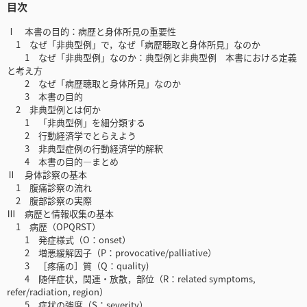
目次
Ⅰ 本書の目的：病歴と身体所見の重要性
1 なぜ「非典型例」で，なぜ「病歴聴取と身体所見」なのか
1 なぜ「非典型例」なのか：典型例と非典型例 本書における定義
と考え方
2 なぜ「病歴聴取と身体所見」なのか
3 本書の目的
2 非典型例とは何か
1 「非典型例」を細分類する
2 行動経済学でとらえよう
3 非典型症例の行動経済学的解釈
4 本書の目的―まとめ
Ⅱ 身体診察の基本
1 腹痛診察の流れ
2 腹部診察の実際
Ⅲ 病歴と情報収集の基本
1 病歴（OPQRST）
1 発症様式（O：onset）
2 増悪緩解因子（P：provocative/palliative）
3 ［疼痛の］質（Q：quality)
4 随伴症状，関連・放散，部位（R：related symptoms,
refer/radiation, region）
5 症状の強度（S：severity）