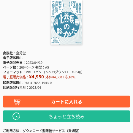
出版社
金芳堂
電子版ISBN
電子版発売日
2023/04/19
ページ数
266ページ
判型
A5
フォーマット
PDF（パソコンへのダウンロード不可）
¥4,950
電子版販売価格：
(本体¥4,500＋税10％)
印刷版ISBN
978-4-7653-1943-0
印刷版発行年月
2023/04
カートに入れる
ちょっと立ち読み
ご利用方法
ダウンロード型配信サービス（買切型）