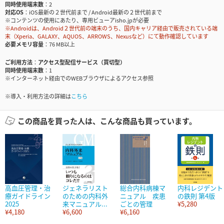
同時使用端末数
2
対応OS
iOS最新の２世代前まで / Android最新の２世代前まで
※コンテンツの使用にあたり、専用ビューアisho.jpが必要
※Androidは、Android２世代前の端末のうち、国内キャリア経由で販売されている端
末（Xperia、GALAXY、AQUOS、ARROWS、Nexusなど）にて動作確認しています
必要メモリ容量
76 MB以上
ご利用方法
アクセス型配信サービス（買切型）
同時使用端末数
1
※インターネット経由でのWEBブラウザによるアクセス参照
※導入・利用方法の詳細は
こちら
この商品を買った人は、こんな商品も買っています。
高血圧管理・治
ジェネラリスト
総合内科病棟マ
内科レジデント
療ガイドライン
のための内科外
ニュアル 疾患
の鉄則 第4版
2025
来マニュアル...
ごとの管理
¥5,280
¥4,180
¥6,600
¥6,160