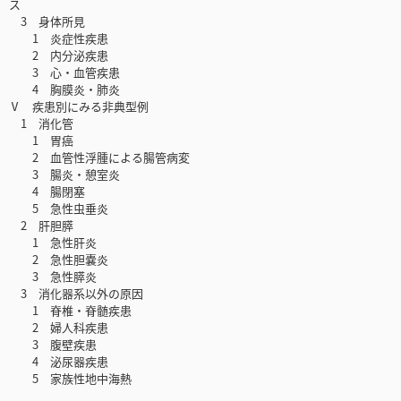
ス
3 身体所見
1 炎症性疾患
2 内分泌疾患
3 心・血管疾患
4 胸膜炎・肺炎
Ⅴ 疾患別にみる非典型例
1 消化管
1 胃癌
2 血管性浮腫による腸管病変
3 腸炎・憩室炎
4 腸閉塞
5 急性虫垂炎
2 肝胆膵
1 急性肝炎
2 急性胆嚢炎
3 急性膵炎
3 消化器系以外の原因
1 脊椎・脊髄疾患
2 婦人科疾患
3 腹壁疾患
4 泌尿器疾患
5 家族性地中海熱