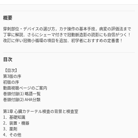
概要
穿刺部位・デバイスの選び方，カテ操作の基本手技，病変の評価法まで
丁寧に解説．さらにシェーマ付きで冠動脈造影の読影にも自信がつく！
改訂に伴い冠微小循環の項目を追加．初学者におすすめの定番書！
目次
【目次】
第3版の序
初版の序
動画視聴ページのご案内
巻頭付録(1) 略語一覧
巻頭付録(2) AHA分類
第1章 心臓カテーテル検査の背景と検査室
1．基礎知識
2．装置・機器
3．薬剤
4．その他