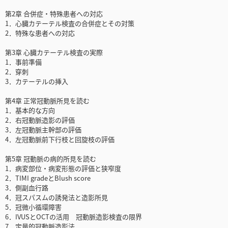
第2章 合併症・特殊患者への対応
1．心臓カテーテル検査の合併症とその対策
2．特殊な患者への対応
第3章 心臓カテーテル検査の実際
1．事前準備
2．穿刺
3．カテーテルの挿入
第4章 正常冠動脈所見を読む
1．基本的な方向
2．右冠動脈造影の評価
3．左冠動脈主幹部の評価
4．左冠動脈前下行枝と回旋枝の評価
第5章 冠動脈の病的所見を読む
1．病変部位・病変形態の評価と狭窄度
2．TIMI gradeとBlush score
3．側副血行路
4．冠スパスムの誘発法と造影所見
5．冠微小循環障害
6．IVUSとOCTの活用 冠動脈造影検査の限界
7．定量的冠動脈造影法