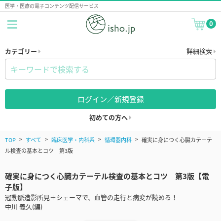
医学・医療の電子コンテンツ配信サービス
0
カテゴリー
詳細検索
ログイン／新規登録
初めての方へ
TOP
すべて
臨床医学・内科系
循環器内科
確実に身につく心臓カテーテ
ル検査の基本とコツ 第3版
確実に身につく心臓カテーテル検査の基本とコツ 第3版【電
子版】
冠動脈造影所見＋シェーマで、血管の走行と病変が読める！
中川 義久(編)