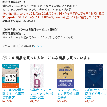
同時使用端末数
3
対応OS
iOS最新の２世代前まで / Android最新の２世代前まで
※コンテンツの使用にあたり、専用ビューアisho.jpが必要
※Androidは、Android２世代前の端末のうち、国内キャリア経由で販売されている端
末（Xperia、GALAXY、AQUOS、ARROWS、Nexusなど）にて動作確認しています
必要メモリ容量
64 MB以上
ご利用方法
アクセス型配信サービス（買切型）
同時使用端末数
1
※インターネット経由でのWEBブラウザによるアクセス参照
※導入・利用方法の詳細は
こちら
この商品を買った人は、こんな商品も買っています。
リアルな現場で
感染症プラチナ
レジデントのた
高血圧管理・治
動ける 心電図
マニュアル Ver.9
めの感染症診療
療ガイドライン
の読み方
2025-2026
の鉄則
2025
¥4,400
¥2,750
¥5,940
¥4,180