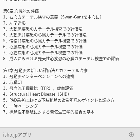
第6章 心機能の評価
1．右心カテーテル検査の意義（Swan-Ganzを中心に）
2．左室造影
3．大動脈疾患のカテーテル検査での評価法
4．大動脈弁疾患の心臓カテーテルでの評価法
5．僧帽弁疾患の心臓カテーテル検査での評価
6．心膜疾患の心臓カテーテル検査での評価
7．心筋疾患の心臓カテーテル検査での評価
8．成人にみられる先天性心疾患の心臓カテーテル検査での評価
第7章 冠動脈の新しい評価法とカテーテル治療
1．冠動脈インターベンションへの連携
2．心臓CT
3．冠血流予備量比（FFR），虚血評価
4．Structural Heart Disease（SHD）
5．PAD患者における下肢動脈の造影所見のポイントと読み方
6．一時ペーシング
7．徐脈性不整脈に対する電気生理学的検査の基本
isho.jpアプリ