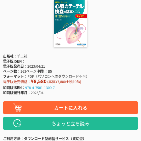
出版社
羊土社
電子版ISBN
電子版発売日
2023/04/21
ページ数
363ページ
判型
B5
フォーマット
PDF（パソコンへのダウンロード不可）
¥8,580
電子版販売価格：
(本体¥7,800＋税10％)
印刷版ISBN
978-4-7581-1300-7
印刷版発行年月
2023/04
カートに入れる
ちょっと立ち読み
ご利用方法
ダウンロード型配信サービス（買切型）