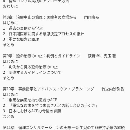
6 倫理コンサル実践のアプローチ方法
おわりに
第8章 治療中止の倫理：医療者の立場から 門岡康弘
はじめに
1 過去の事例から学ぶ
2 終末期医療に関する意思決定プロセスの指針
3 重要な概念と原理
まとめ
第9章 延命治療の中止：判例とガイドライン 荻野 琴、児玉 聡
はじめに
1 判例から見る延命治療の中止
2 関連するガイドラインについて
まとめ
第10章 事前指示とアドバンス・ケア・プランニング 竹之内沙弥香
はじめに
1 重篤な疾患を持つ患者のACP
2 「重篤な疾患を持つ患者さんとの話し合いの手引き」
3 日本におけるACPの今後の課題
まとめ
第11章 倫理コンサルテーションの実際 ―新生児の生命維持治療の継続