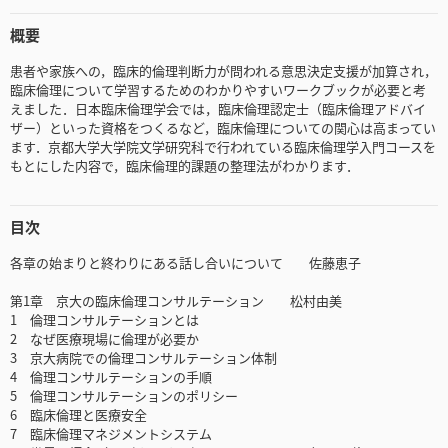
概要
患者や家族への，臨床的倫理判断力が問われる意思決定支援が加算され，
臨床倫理について学習するためのわかりやすいワークブックが必要と考
えました．日本臨床倫理学会では，臨床倫理認定士（臨床倫理アドバイ
ザー）といった資格をつくるなど，臨床倫理についての関心は高まってい
ます．京都大学大学院文学研究科で行われている臨床倫理学入門コースを
もとにした内容で，臨床倫理的課題の整理法がわかります．
目次
各章の始まりと終わりにある話し合いについて 佐藤恵子
第1章 京大の臨床倫理コンサルテーション 松村由美
1 倫理コンサルテーションとは
2 なぜ医療現場に倫理が必要か
3 京大病院での倫理コンサルテーション体制
4 倫理コンサルテーションの手順
5 倫理コンサルテーションのポリシー
6 臨床倫理と医療安全
7 臨床倫理マネジメントシステム