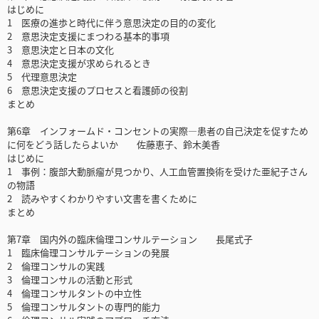
はじめに
1 医療の進歩と時代に伴う意思決定の目的の変化
2 意思決定支援にまつわる基本的事項
3 意思決定と日本の文化
4 意思決定支援が求められるとき
5 代理意思決定
6 意思決定支援のプロセスと看護師の役割
まとめ
第6章 インフォームド・コンセントの実際―患者の自己決定を促すため
に何をどう話したらよいか 佐藤恵子、鈴木美香
はじめに
1 事例：腹部大動脈瘤が見つかり、人工血管置換術を受けた亜紀子さん
の物語
2 読みやすくわかりやすい文書を書くために
まとめ
第7章 国内外の臨床倫理コンサルテーション 長尾式子
1 臨床倫理コンサルテーションの発展
2 倫理コンサルの実践
3 倫理コンサルの活動と形式
4 倫理コンサルタントの中立性
5 倫理コンサルタントの専門的能力