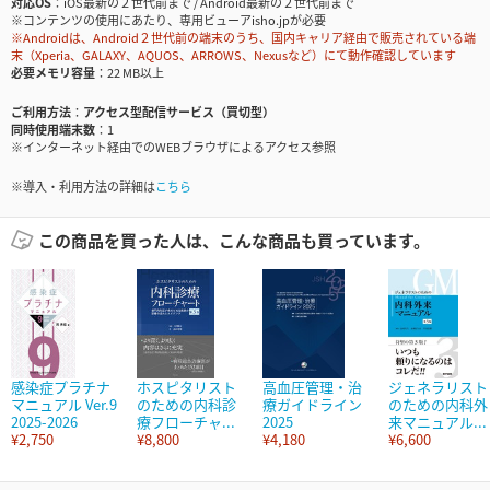
対応OS
iOS最新の２世代前まで / Android最新の２世代前まで
※コンテンツの使用にあたり、専用ビューアisho.jpが必要
※Androidは、Android２世代前の端末のうち、国内キャリア経由で販売されている端
末（Xperia、GALAXY、AQUOS、ARROWS、Nexusなど）にて動作確認しています
必要メモリ容量
22 MB以上
ご利用方法
アクセス型配信サービス（買切型）
同時使用端末数
1
※インターネット経由でのWEBブラウザによるアクセス参照
※導入・利用方法の詳細は
こちら
この商品を買った人は、こんな商品も買っています。
感染症プラチナ
ホスピタリスト
高血圧管理・治
ジェネラリスト
マニュアル Ver.9
のための内科診
療ガイドライン
のための内科外
2025-2026
療フローチャ...
2025
来マニュアル...
¥2,750
¥8,800
¥4,180
¥6,600