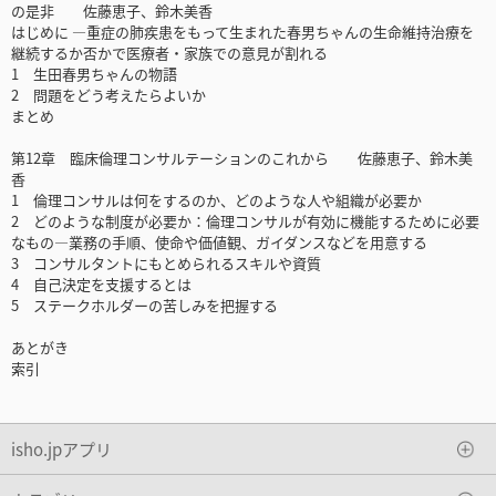
の是非 佐藤恵子、鈴木美香
はじめに ―重症の肺疾患をもって生まれた春男ちゃんの生命維持治療を
継続するか否かで医療者・家族での意見が割れる
1 生田春男ちゃんの物語
2 問題をどう考えたらよいか
まとめ
第12章 臨床倫理コンサルテーションのこれから 佐藤恵子、鈴木美
香
1 倫理コンサルは何をするのか、どのような人や組織が必要か
2 どのような制度が必要か：倫理コンサルが有効に機能するために必要
なもの―業務の手順、使命や価値観、ガイダンスなどを用意する
3 コンサルタントにもとめられるスキルや資質
4 自己決定を支援するとは
5 ステークホルダーの苦しみを把握する
あとがき
索引
isho.jpアプリ