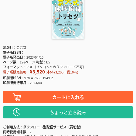
出版社
金芳堂
電子版ISBN
電子版発売日
2023/04/26
ページ数
198ページ
判型
B5
フォーマット
PDF（パソコンへのダウンロード不可）
¥3,520
電子版販売価格：
(本体¥3,200＋税10％)
印刷版ISBN
978-4-7653-1949-2
印刷版発行年月
2023/04
カートに入れる
ちょっと立ち読み
ご利用方法
ダウンロード型配信サービス（買切型）
同時使用端末数
2