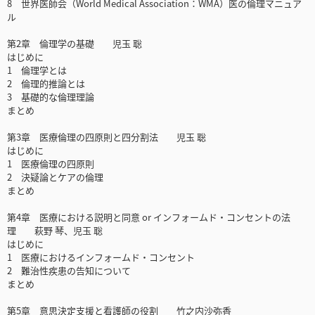
8 世界医師会（World Medical Association：WMA）医の倫理マニュア
ル
第2章 倫理学の基礎 児玉 聡
はじめに
1 倫理学とは
2 倫理的推論とは
3 基礎的な倫理理論
まとめ
第3章 医療倫理の四原則と四分割法 児玉 聡
はじめに
1 医療倫理の四原則
2 決疑論とケアの倫理
まとめ
第4章 医療における説明と同意 or インフォームド・コンセントの法
理 萩野 琴、児玉 聡
はじめに
1 医療におけるインフォームド・コンセント
2 難治性疾患の告知について
まとめ
第5章 意思決定支援と看護師の役割 竹之内沙弥香