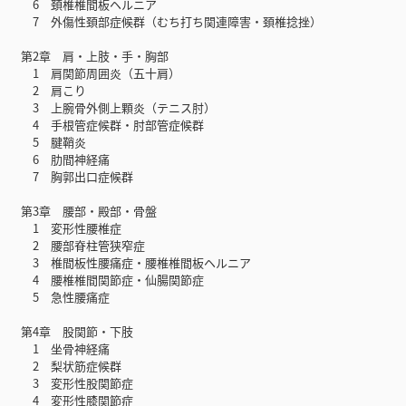
6 頚椎椎間板ヘルニア
7 外傷性頚部症候群（むち打ち関連障害・頚椎捻挫）
第2章 肩・上肢・手・胸部
1 肩関節周囲炎（五十肩）
2 肩こり
3 上腕骨外側上顆炎（テニス肘）
4 手根管症候群・肘部管症候群
5 腱鞘炎
6 肋間神経痛
7 胸郭出口症候群
第3章 腰部・殿部・骨盤
1 変形性腰椎症
2 腰部脊柱管狭窄症
3 椎間板性腰痛症・腰椎椎間板ヘルニア
4 腰椎椎間関節症・仙腸関節症
5 急性腰痛症
第4章 股関節・下肢
1 坐骨神経痛
2 梨状筋症候群
3 変形性股関節症
4 変形性膝関節症