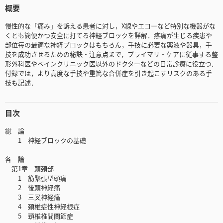
概要
慢性的な「痛み」を訴える患者に対し，X線やエコーなど特別な機器がな
くとも簡便かつ安全に打てる神経ブロックを詳解．疼痛が生じる疾患や
部位毎の最適な神経ブロックはもちろん，手技に必要な薬液や器具，手
技を成功させるための秘訣・注意点まで，プライマリ・ケアに従事する整
形外科医やペインクリニック医以外のドクターなどの日常診療に役立つ．
付録では，より高度な手技や重篤な合併症を引き起こすリスクのある手
技も記述．
目次
総 論
1 神経ブロックの基礎
各 論
第1章 頭頚部
1 筋緊張型頭痛
2 後頭神経痛
3 三叉神経痛
4 頚椎症性神経根症
5 頚椎椎間関節症