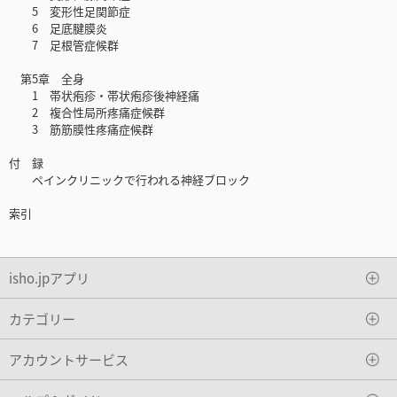
5 変形性足関節症
6 足底腱膜炎
7 足根管症候群
第5章 全身
1 帯状疱疹・帯状疱疹後神経痛
2 複合性局所疼痛症候群
3 筋筋膜性疼痛症候群
付 録
ペインクリニックで行われる神経ブロック
索引
isho.jpアプリ
カテゴリー
アカウントサービス