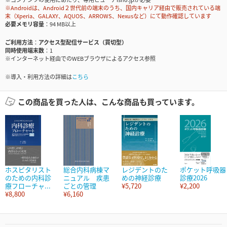
※Androidは、Android２世代前の端末のうち、国内キャリア経由で販売されている端
末（Xperia、GALAXY、AQUOS、ARROWS、Nexusなど）にて動作確認しています
必要メモリ容量
94 MB以上
ご利用方法
アクセス型配信サービス（買切型）
同時使用端末数
1
※インターネット経由でのWEBブラウザによるアクセス参照
※導入・利用方法の詳細は
こちら
この商品を買った人は、こんな商品も買っています。
ホスピタリスト
総合内科病棟マ
レジデントのた
ポケット呼吸器
のための内科診
ニュアル 疾患
めの神経診療
診療2026
療フローチャ...
ごとの管理
¥5,720
¥2,200
¥8,800
¥6,160