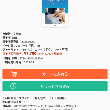
出版社
文光堂
電子版ISBN
電子版発売日
2023/05/09
ページ数
236ページ
判型
B5
フォーマット
PDF（パソコンへのダウンロード不可）
¥7,700
電子版販売価格：
(本体¥7,000＋税10％)
印刷版ISBN
978-4-8306-2856-6
印刷版発行年月
2023/05
カートに入れる
ちょっと立ち読み
ご利用方法
ダウンロード型配信サービス（買切型）
同時使用端末数
2
対応OS
iOS最新の２世代前まで / Android最新の２世代前まで
※コンテンツの使用にあたり、専用ビューアisho.jpが必要