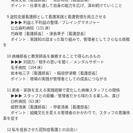
ポイント：仕事を通して自身の能力を広げ、深め続けていくこと
9 退院支援看護師として看護実践と看護管理を両立させる
▶▶▶ 利益と不利益の整理／プレイングマネジャー
公立森町病院（131 床）
巧麻理［看護師長］・津島準子［看護部長］
ポイント：実践知の詰まった取り組みで、管理者としてさらなる挑戦
を
10 病棟師長と教育師長を兼務することで得られるもの
▶▶▶ 対話力／相手の思いを聞く／メンタルサポート
名手病院（104 床）
岩本祐三子［看護師長］・稲垣伊津穂［看護部長］
ポイント：現場の実践が管理者としての成長につながる
11 患者・家族を支える実践経験で変化した病棟スタッフとの関係
▶▶▶ スタッフとの距離／管理者だから味わえる楽しみ、喜び
臼杵病院（63 床）
姫野清美［看護師長］・甲斐清美［看護部長］
ポイント：組織文化を変える管理者のかかわりで、スタッフの意識改
革を促す
12 私を成長させた認知症看護との出会い