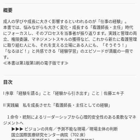
概要
成人の学びや成長に大きく影響するといわれるのが「仕事の経験」。
本書では、悩みながらも大きく変化・成長する「看護師長・主任」時代
にフォーカスし、そのプロセスを当事者が振り返ります。実践と管理の両
立、権限委譲、マネジメントスキルの獲得など、これから新たに看護管理
に取り組む人にも、それを支える立場にある人にも、「そうそう！」
「なるほど！」と共感できる「経験学習」のエピソードが満載の一冊で
す。
≪本書は第1版第1刷の電子版です≫
目次
I 序章 「経験を語る」こと「経験から引き出す」こと｜佐藤エキ子
II 実践編 私を成長させた「看護師長・主任としての経験」
1 命令・統制によるリーダーシップから心理的安全性のある柔軟なマネ
ジメントへ
▶▶▶ ビジョンの共有／予測不能な現場／現場主体の判断
国立国際医療研究センター病院（702 床）