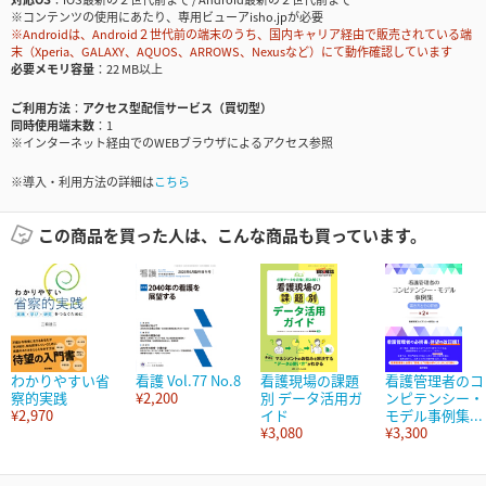
※コンテンツの使用にあたり、専用ビューアisho.jpが必要
※Androidは、Android２世代前の端末のうち、国内キャリア経由で販売されている端
末（Xperia、GALAXY、AQUOS、ARROWS、Nexusなど）にて動作確認しています
必要メモリ容量
22 MB以上
ご利用方法
アクセス型配信サービス（買切型）
同時使用端末数
1
※インターネット経由でのWEBブラウザによるアクセス参照
※導入・利用方法の詳細は
こちら
この商品を買った人は、こんな商品も買っています。
わかりやすい省
看護 Vol.77 No.8
看護現場の課題
看護管理者のコ
察的実践
¥2,200
別 データ活用ガ
ンピテンシー・
¥2,970
イド
モデル事例集...
¥3,080
¥3,300