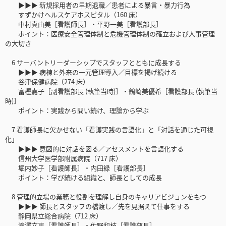
▶▶▶ 新規採用者の早期退職／患者による暴言・暴力行為
すずかけヘルスケアホスピタル（160 床）
中村真由美［看護師長］・平野一美［看護部長］
ポイント：医療安全管理体制と危機管理体制の確立および人事管理
の大切さ
6 サーバントリーダーシップでスタッフとともに成長する
▶▶▶ 病棟と外来の一元管理導入／目標を掲げ続ける
谷津保健病院（274 床）
富樫嘉子［副看護部長 (執筆当時)］・鶴崎美優希［看護部長 (執筆当
時)］
ポイント：実践から問い続け、理論から学ぶ
7 看護師長に欠かせない「看護実践の言語化」と「対話を通じた可視
化」
▶▶▶ 意図的に対話を図る／アセスメントを言語化する
信州大学医学部附属病院（717 床）
堀内妙子［看護師長］・内田緑［看護部長］
ポイント：学び続ける組織と、師長としての成長
8 管理的立場の業務と役割を理解し自身のキャリアビジョンをもつ
▶▶▶ 師長とスタッフの橋渡し／先を見据えて仕事をする
静岡県立総合病院（712 床）
滝澤文恵［看護師長］・佐野和枝［看護部長］