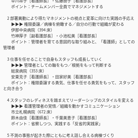
早川祥子［看護師長］・佐藤朋子［看護部長］
ポイント：チームメンバー全員でマネジメントする
2 部署異動により得たマネジメントの視点と変革に向けた実践の手応え
▶▶▶ 権限委譲／病棟を俯瞰する／自分の行動で組織が変わる
伊那中央病院（394 床）
竹神厚子［副看護部長］・小池松美［看護部長］
ポイント：管理者を育てる意図的な取り組みと、「看護師」としての
管理者
3 仕事を任せることで自身もスタッフも成長していく
▶▶▶ 管理者としての軸をもつ／根拠をもって判断する
総泉病院（353 床）
安東克子［看護師長］・田家好美［看護部長］
ポイント：権限委譲する勇気、仕事を任せる勇気をもって、スタッフ
と向き合う
4 スタッフのレディネスを踏まえてリーダーシップのスタイルを変える
▶▶▶ 看護管理者の覚悟／組織を動かすコミュニケーション
市立札幌病院（672 床）
鈴木由佳［看護師長］・千葉美恵子［看護部長］
ポイント：省察しつつ、実践する「反省的実践家」
5 不測の事態が起きた際にともに考え話し合える病棟づくり