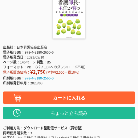
出版社
日本看護協会出版会
電子版ISBN
978-4-8180-2650-6
電子版発売日
2023/05/10
ページ数
146ページ
判型
B5
フォーマット
PDF（パソコンへのダウンロード不可）
¥2,750
電子版販売価格：
(本体¥2,500＋税10％)
印刷版ISBN
978-4-8180-2566-0
印刷版発行年月
2023/03
カートに入れる
ちょっと立ち読み
ご利用方法
ダウンロード型配信サービス（買切型）
同時使用端末数
3
対応OS
iOS最新の２世代前まで / Android最新の２世代前まで