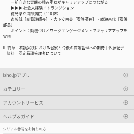
―前向きな実践の積み重ねがキャリアアップにつながる
▶▶▶ 社会人経験／トランジション
徳島県立海部病院（110 床）
斎藤誠［副看護師長］・大下安由美［看護師長］・勝瀬昌代［看護
部長］
ポイント：動機づけとワークエンゲージメントでキャリアアップを
実現
III 終章 看護実践における省察と今後の看護管理への期待｜佐藤紀子
資料 認定看護管理者について
isho.jpアプリ
カテゴリー
アカウントサービス
ヘルプ＆ガイド
シリアル番号をお持ちの方