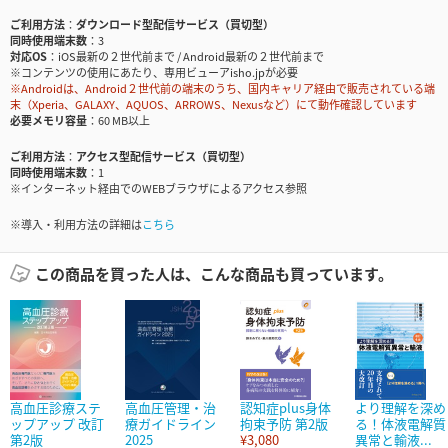
ご利用方法
ダウンロード型配信サービス（買切型）
同時使用端末数
3
対応OS
iOS最新の２世代前まで / Android最新の２世代前まで
※コンテンツの使用にあたり、専用ビューアisho.jpが必要
※Androidは、Android２世代前の端末のうち、国内キャリア経由で販売されている端
末（Xperia、GALAXY、AQUOS、ARROWS、Nexusなど）にて動作確認しています
必要メモリ容量
60 MB以上
ご利用方法
アクセス型配信サービス（買切型）
同時使用端末数
1
※インターネット経由でのWEBブラウザによるアクセス参照
※導入・利用方法の詳細は
こちら
この商品を買った人は、こんな商品も買っています。
高血圧診療ステ
高血圧管理・治
認知症plus身体
より理解を深め
ップアップ 改訂
療ガイドライン
拘束予防 第2版
る！体液電解質
第2版
2025
¥3,080
異常と輸液...