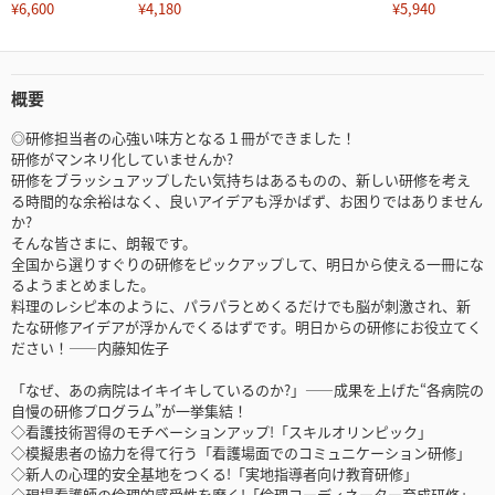
¥6,600
¥4,180
¥5,940
概要
◎研修担当者の心強い味方となる１冊ができました！
研修がマンネリ化していませんか?
研修をブラッシュアップしたい気持ちはあるものの、新しい研修を考え
る時間的な余裕はなく、良いアイデアも浮かばず、お困りではありません
か?
そんな皆さまに、朗報です。
全国から選りすぐりの研修をピックアップして、明日から使える一冊にな
るようまとめました。
料理のレシピ本のように、パラパラとめくるだけでも脳が刺激され、新
たな研修アイデアが浮かんでくるはずです。明日からの研修にお役立てく
ださい！――内藤知佐子
「なぜ、あの病院はイキイキしているのか?」――成果を上げた“各病院の
自慢の研修プログラム”が一挙集結！
◇看護技術習得のモチベーションアップ!「スキルオリンピック」
◇模擬患者の協力を得て行う「看護場面でのコミュニケーション研修」
◇新人の心理的安全基地をつくる!「実地指導者向け教育研修」
◇現場看護師の倫理的感受性を磨く!「倫理コーディネーター育成研修」