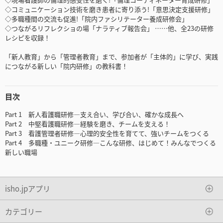
◇コミュニケーション技術を磨き患者に寄り添う!「意思決定支援研修」
◇多職種間の交流も促進!「院内ファシリテーター養成研修会」
◇つながるリフレクショの場「ナラティブ報告会」 ……他、全23の研修
レシピを収録！
「新人教育」から「管理者教育」まで、参加者が「主体的」に学び、実践
につながる新しい「院内研修」の教科書！
目次
Part 1 新人看護職研修―支え合い、学び合い、確かな成長へ
Part 2 中堅看護職研修―経験を磨き、チームを支える！
Part 3 看護管理者研修―心理的安全性を育てて、強いチームをつくる
Part 4 多職種・ユニーク研修―こんな研修、はじめて！みんなでつくる
新しい職場
isho.jpアプリ
カテゴリー