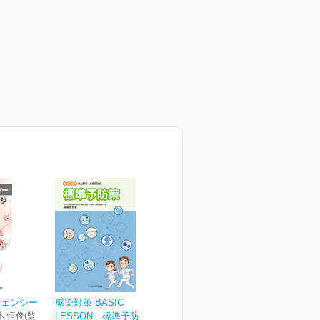
ジェンシー
感染対策 BASIC
木 恒俊(監
LESSON 標準予防策