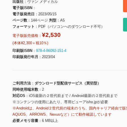
出版社
ヴァン メディカル
電子版ISBN
電子版発売日
2023/05/15
ページ数
144ページ
判型
A5
フォーマット
PDF（パソコンへのダウンロード不可）
¥2,530
電子版販売価格：
(本体¥2,300＋税10％)
印刷版ISBN
978-4-86092-151-4
印刷版発行年月
2023/04
ご利用方法
ダウンロード型配信サービス（買切型）
同時使用端末数
2
対応OS
iOS最新の２世代前まで / Android最新の２世代前まで
※コンテンツの使用にあたり、専用ビューアisho.jpが必要
※Androidは、Android２世代前の端末のうち、国内キャリア経由で販
AQUOS、ARROWS、Nexusなど）にて動作確認しています
必要メモリ容量
6 MB以上