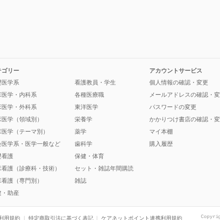
テゴリー
アカウントサービス
礎医学系
看護教員・学生
個人情報の確認・変更
床医学・内科系
各種医療職
メールアドレスの確認・変
床医学・外科系
東洋医学
パスワードの変更
床医学（領域別）
栄養学
かかりつけ書店の確認・変
床医学（テーマ別）
薬学
マイ本棚
会医学系・医学一般など
歯科学
購入履歴
礎看護
保健・体育
床看護（診療科・技術）
セット・雑誌年間購読
床看護（専門別）
雑誌
健・助産
Copyri
利用規約
特定商取引法に基づく表記
ケアネットポイント連携利用規約