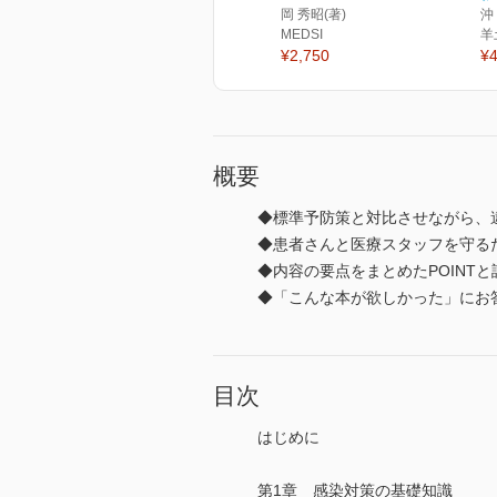
岡 秀昭(著)
沖
MEDSI
羊
¥2,750
¥4
概要
◆標準予防策と対比させながら、
◆患者さんと医療スタッフを守る
◆内容の要点をまとめたPOINT
◆「こんな本が欲しかった」にお
目次
はじめに
第1章 感染対策の基礎知識