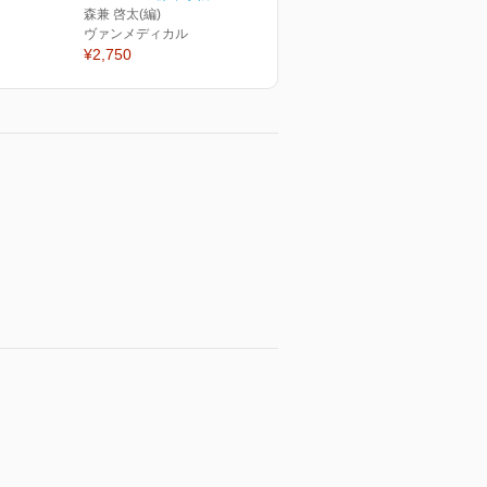
森兼 啓太(編)
ヴァンメディカル
¥2,750