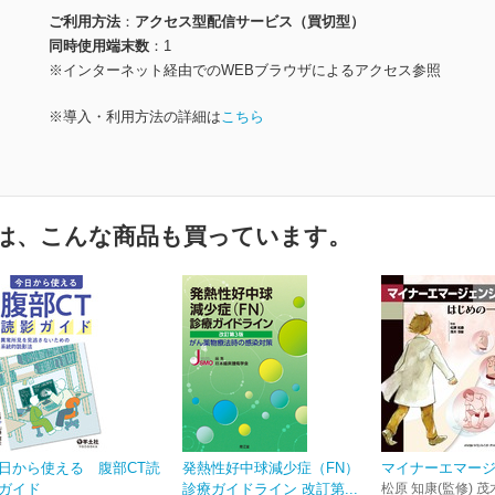
ご利用方法
アクセス型配信サービス（買切型）
同時使用端末数
1
※インターネット経由でのWEBブラウザによるアクセス参照
※導入・利用方法の詳細は
こちら
は、こんな商品も買っています。
日から使える 腹部CT読
発熱性好中球減少症（FN）
マイナーエマー
ガイド
診療ガイドライン 改訂第...
松原 知康(監修) 茂