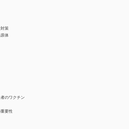
染対策
病原体
患者のワクチン
の重要性