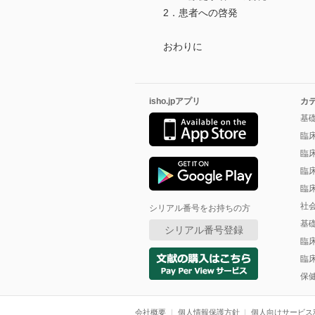
2．患者への啓発
おわりに
isho.jpアプリ
カ
基
臨
臨
臨
臨
社
シリアル番号をお持ちの方
基
シリアル番号登録
臨
臨
保
会社概要
個人情報保護方針
個人向けサービス