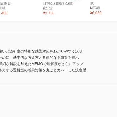
修)
 達也(著)
日本臨床腫瘍学会(編)
MEDSI
土社
南江堂
¥6,050
,400
¥2,750
違いと透析室の特別な感染対策をわかりやすく説明
ために、基本的な考え方と具体的な予防策を提示
と詳細な解説を加えたMEMOで理解度がさらにアップ
答えする透析室の感染対策を丸ごとカバーした決定版