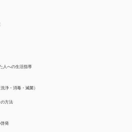
策
した人への生活指導
（洗浄・消毒・滅菌）
とその方法
の啓発