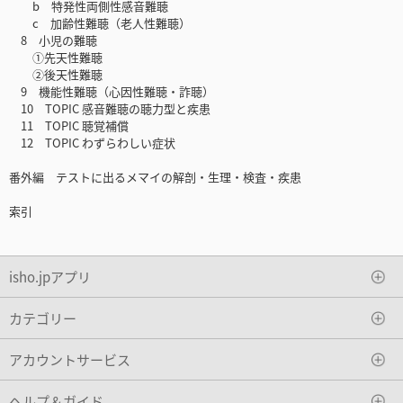
b 特発性両側性感音難聴
c 加齢性難聴（老人性難聴）
8 小児の難聴
①先天性難聴
②後天性難聴
9 機能性難聴（心因性難聴・詐聴）
10 TOPIC 感音難聴の聴力型と疾患
11 TOPIC 聴覚補償
12 TOPIC わずらわしい症状
番外編 テストに出るメマイの解剖・生理・検査・疾患
索引
isho.jpアプリ
カテゴリー
アカウントサービス
ヘルプ＆ガイド