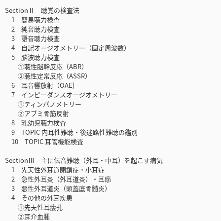
SectionⅡ 聴覚の検査法
1 簡易聴力検査
2 純音聴力検査
3 語音聴力検査
4 自記オージオメトリー（固定周波数）
5 脳波聴力検査
①聴性脳幹反応（ABR）
②聴性定常反応（ASSR）
6 耳音響放射（OAE)
7 インピーダンスオージオメトリー
①ティンパノメトリー
②アブミ骨筋反射
8 乳幼児聴力検査
9 TOPIC 内耳性難聴・後迷路性難聴の鑑別
10 TOPIC 耳管機能検査
SectionⅢ 主に伝音難聴（外耳・中耳）を起こす病気
1 先天性外耳道閉鎖症・小耳症
2 急性外耳炎（外耳道炎）・耳癤
3 悪性外耳道炎（頭蓋底骨髄炎）
4 その他の外耳疾患
①先天性耳瘻孔
②耳介血腫