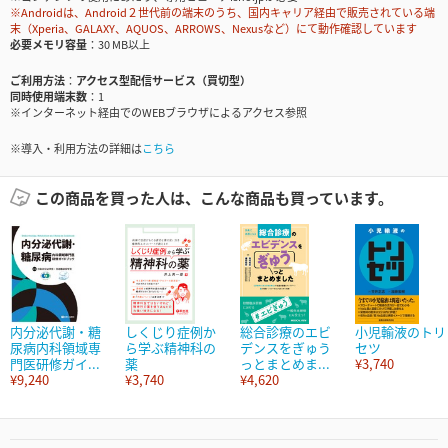
※Androidは、Android２世代前の端末のうち、国内キャリア経由で販売されている端
末（Xperia、GALAXY、AQUOS、ARROWS、Nexusなど）にて動作確認しています
必要メモリ容量
30 MB以上
ご利用方法
アクセス型配信サービス（買切型）
同時使用端末数
1
※インターネット経由でのWEBブラウザによるアクセス参照
※導入・利用方法の詳細は
こちら
この商品を買った人は、こんな商品も買っています。
内分泌代謝・糖
しくじり症例か
総合診療のエビ
小児輸液のトリ
尿病内科領域専
ら学ぶ精神科の
デンスをぎゅう
セツ
門医研修ガイ...
薬
っとまとめま...
¥3,740
¥9,240
¥3,740
¥4,620