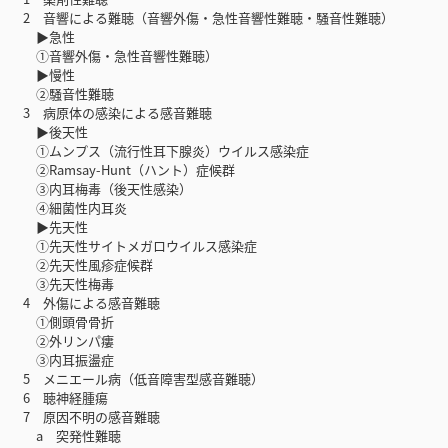
2 音響による難聴（音響外傷・急性音響性難聴・騒音性難聴）
▶急性
①音響外傷・急性音響性難聴）
▶慢性
②騒音性難聴
3 病原体の感染による感音難聴
▶後天性
①ムンプス（流行性耳下腺炎）ウイルス感染症
②Ramsay-Hunt（ハント）症候群
③内耳梅毒（後天性感染）
④細菌性内耳炎
▶先天性
①先天性サイトメガロウイルス感染症
②先天性風疹症候群
③先天性梅毒
4 外傷による感音難聴
①側頭骨骨折
②外リンパ瘻
③内耳振盪症
5 メニエール病（低音障害型感音難聴）
6 聴神経腫瘍
7 原因不明の感音難聴
a 突発性難聴