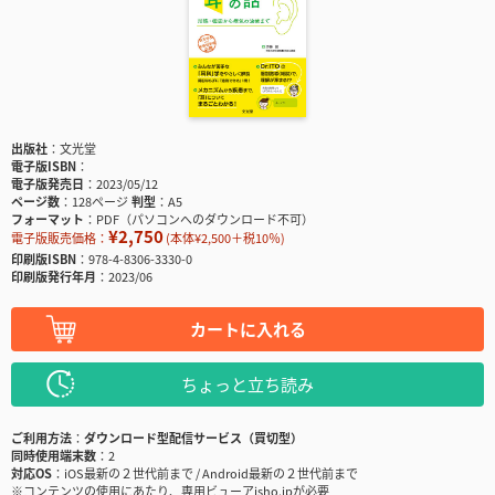
出版社
文光堂
電子版ISBN
電子版発売日
2023/05/12
ページ数
128ページ
判型
A5
フォーマット
PDF（パソコンへのダウンロード不可）
¥2,750
電子版販売価格：
(本体¥2,500＋税10％)
印刷版ISBN
978-4-8306-3330-0
印刷版発行年月
2023/06
カートに入れる
ちょっと立ち読み
ご利用方法
ダウンロード型配信サービス（買切型）
同時使用端末数
2
対応OS
iOS最新の２世代前まで / Android最新の２世代前まで
※コンテンツの使用にあたり、専用ビューアisho.jpが必要