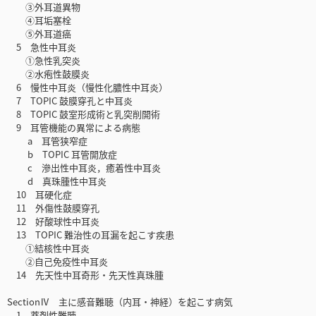
③外耳道異物
④耳垢塞栓
⑤外耳道癌
5 急性中耳炎
①急性乳突炎
②水疱性鼓膜炎
6 慢性中耳炎（慢性化膿性中耳炎）
7 TOPIC 鼓膜穿孔と中耳炎
8 TOPIC 鼓室形成術と乳突削開術
9 耳管機能の異常による病態
a 耳管狭窄症
b TOPIC 耳管開放症
c 滲出性中耳炎，癒着性中耳炎
d 真珠腫性中耳炎
10 耳硬化症
11 外傷性鼓膜穿孔
12 好酸球性中耳炎
13 TOPIC 難治性の耳漏を起こす疾患
①結核性中耳炎
②自己免疫性中耳炎
14 先天性中耳奇形・先天性真珠腫
SectionⅣ 主に感音難聴（内耳・神経）を起こす病気
1 薬剤性難聴