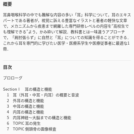
概要
耳鼻咽喉科学の中でも難解な内容の多い「耳」科学について，耳のエキス
パートである著者が，視覚に訴える豊富なイラストと著者の軽快な文章
で，メカニズムから疾患まで網羅した専門研修レベルの内容を“高校生で
も理解できる”よう，かみ砕いて解説．教科書とは一味違うアプローチ
で，「肩肘張らず」に自然と「耳」についての知識を得ることができる．
これから耳を専門的に学びたい医学・医療系学生や医療従事者に最適な1
冊．
目次
プロローグ
SectionⅠ 耳の構造と機能
1 耳（外耳・中耳・内耳）の概要と音波
2 外耳の構造と機能
3 中耳の構造と機能
4 内耳の構造と機能
5 内耳神経～大脳までの構造と機能
6 TOPIC 耳の発生
7 TOPIC 側頭骨の画像検査