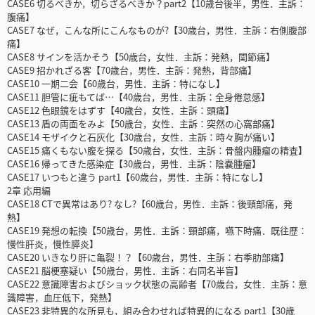
CASE6 切るべきか，切らざるべきか？part2【10歳台後半，男性．主訴：
腹痛】
CASE7 なぜ，こんな所にこんなものが?【30歳台，男性．主訴：右側腹部
痛】
CASE8 サインを活かそう【50歳台，女性．主訴：発熱，関節痛】
CASE9 招かれざる客【70歳台，男性．主訴：発熱，背部痛】
CASE10 一期二会【60歳台，男性．主訴：特になし】
CASE11 胆管に疵もてば…【40歳台，男性．主訴：全身倦怠感】
CASE12 色眼鏡をはずす【40歳台，女性．主訴：頭痛】
CASE13 盾の両面をみよ【50歳台，女性．主訴：突然の心窩部痛】
CASE14 モザイクと石灰化【30歳台，女性．主訴：時々胸が痛い】
CASE15 痛くもない腹を探る【50歳台，女性．主訴：骨盤内腫瘤の精査】
CASE16 帰ってきた感染症【30歳台，男性．主訴：陰嚢腫瘤】
CASE17 いつもと違う part1【60歳台，男性．主訴：特になし】
2章 応用編
CASE18 CTで異常はあり? なし?【60歳台，男性．主訴：後頸部痛，発
熱】
CASE19 発想の転換【50歳台，男性．主訴：頸部痛，嚥下時痛．既往歴：
慢性肝炎，慢性膵炎】
CASE20 いきなり肝に亀裂！？【60歳台，男性．主訴：右季肋部痛】
CASE21 脳梗塞疑い【50歳台，男性．主訴：右同名半盲】
CASE22 意識障害およびショック状態の高齢者【70歳台，女性．主訴：意
識障害，血圧低下，発熱】
CASE23 非特異的な所見も，組み合わせれば特異的になる part1【30歳