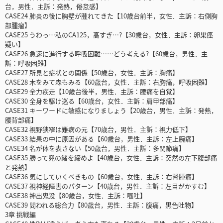
台，男性．主訴：発熱，倦怠感】
CASE24 肺炎の後に胸壁が腫れてきた【10歳台前半，女性．主訴：右側胸
部腫瘤】
CASE25 うわっ…私のCA125，高すぎ…?【30歳台，女性．主訴：卵巣癌
疑い】
CASE26 急速に進行する呼吸困難……どう考える?【60歳台，男性．主
訴：呼吸困難】
CASE27 所見と症状との関係【50歳台，女性．主訴：胸痛】
CASE28 木をみて森もみる【60歳台，女性．主訴：右胸痛，呼吸困難】
CASE29 全力疾走【10歳台後半，男性．主訴：腰痛を自覚】
CASE30 全身を駆け巡る【60歳台，女性．主訴：肩甲部痛】
CASE31 キーワードに敏感になりましょう【20歳台，男性．主訴：発熱，
腰背部痛】
CASE32 視野狭窄は難病の元【70歳台，男性．主訴：視力低下】
CASE33 結果の中に原因がある【60歳台，男性．主訴：左上腕痛】
CASE34 名が体を表さない【50歳台，男性．主訴：多関節痛】
CASE35 勝って兜の緒を締めよ【40歳台，女性．主訴：突然の左下腹部痛
と発熱】
CASE36 気にしていくべきもの【60歳台，女性．主訴：右腎腫瘤】
CASE37 視神経障害のパターン【40歳台，男性．主訴：左目がかすむ】
CASE38 神出鬼没【80歳台，女性．主訴：嘔吐】
CASE39 問われる総合力【80歳台，男性．主訴：腹痛，黒色吐物】
3章 挑戦編