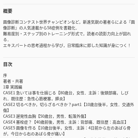
概要
画像診断コンテスト世界チャンピオンなど，新進気鋭の著者らによる『画
像診断』の人気連載から58症例を書籍化．
難易度別・ステップ別のトレーニング形式で，読者の読影力向上が図れ
る．
エキスパートの思考過程から学び，日常臨床に即した知識が身につく！
目次
序
著者・共著
1章 実践編
CASE1 急いては事を仕損じる【80歳台，女性．主訴：後頸部痛，しび
れ．既往歴：急性心筋梗塞，膵炎】
CASE2 切るべきか，切らざるべきか？part1【10歳台後半，女性．交通外
傷】
CASE3 遅発性血胸【50歳台，男性．転落外傷】
CASE4 塞栓症？【40歳前後，男性．主訴：背部痛．既往歴：高血圧】
CASE5 画像を作る【10歳台後半，女性．主訴：4日前から左のあばら骨
が，今日から右のあばら骨が痛い】