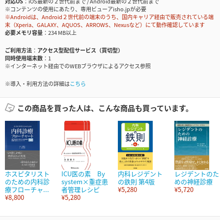
対応OS
iOS最新の２世代前まで / Android最新の２世代前まで
※コンテンツの使用にあたり、専用ビューアisho.jpが必要
※Androidは、Android２世代前の端末のうち、国内キャリア経由で販売されている端
末（Xperia、GALAXY、AQUOS、ARROWS、Nexusなど）にて動作確認しています
必要メモリ容量
234 MB以上
ご利用方法
アクセス型配信サービス（買切型）
同時使用端末数
1
※インターネット経由でのWEBブラウザによるアクセス参照
※導入・利用方法の詳細は
こちら
この商品を買った人は、こんな商品も買っています。
ホスピタリスト
ICU医の素 By
内科レジデント
レジデントのた
のための内科診
system×重症患
の鉄則 第4版
めの神経診療
療フローチャ...
者管理レシピ
¥5,280
¥5,720
¥8,800
¥5,280