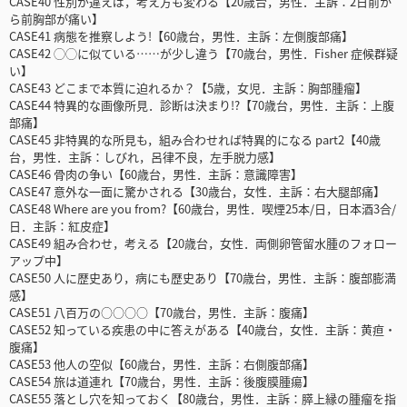
CASE40 性別が違えば，考え方も変わる【20歳台，男性．主訴：2日前か
ら前胸部が痛い】
CASE41 病態を推察しよう!【60歳台，男性．主訴：左側腹部痛】
CASE42 ◯◯に似ている……が少し違う【70歳台，男性．Fisher 症候群疑
い】
CASE43 どこまで本質に迫れるか？【5歳，女児．主訴：胸部腫瘤】
CASE44 特異的な画像所見．診断は決まり!?【70歳台，男性．主訴：上腹
部痛】
CASE45 非特異的な所見も，組み合わせれば特異的になる part2【40歳
台，男性．主訴：しびれ，呂律不良，左手脱力感】
CASE46 骨肉の争い【60歳台，男性．主訴：意識障害】
CASE47 意外な一面に驚かされる【30歳台，女性．主訴：右大腿部痛】
CASE48 Where are you from?【60歳台，男性．喫煙25本/日，日本酒3合/
日．主訴：紅皮症】
CASE49 組み合わせ，考える【20歳台，女性．両側卵管留水腫のフォロー
アップ中】
CASE50 人に歴史あり，病にも歴史あり【70歳台，男性．主訴：腹部膨満
感】
CASE51 八百万の○○○○【70歳台，男性．主訴：腹痛】
CASE52 知っている疾患の中に答えがある【40歳台，女性．主訴：黄疸・
腹痛】
CASE53 他人の空似【60歳台，男性．主訴：右側腹部痛】
CASE54 旅は道連れ【70歳台，男性．主訴：後腹膜腫瘍】
CASE55 落とし穴を知っておく【80歳台，男性．主訴：膵上縁の腫瘤を指