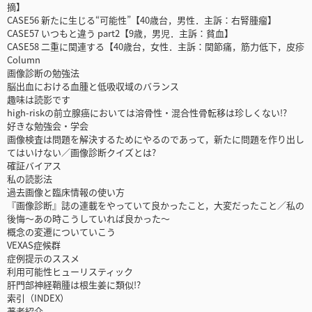
摘】
CASE56 新たに生じる“可能性”【40歳台，男性．主訴：右腎腫瘤】
CASE57 いつもと違う part2【9歳，男児．主訴：貧血】
CASE58 二重に関連する【40歳台，女性．主訴：関節痛，筋力低下，皮疹
Column
画像診断の勉強法
脳出血における血腫と低吸収域のバランス
趣味は読影です
high-riskの前立腺癌においては溶骨性・混合性骨転移は珍しくない!?
好きな勉強会・学会
画像検査は問題を解決するためにやるのであって，新たに問題を作り出し
てはいけない／画像診断クイズとは?
確証バイアス
私の読影法
過去画像と臨床情報の使い方
『画像診断』誌の連載をやっていて良かったこと，大変だったこと／私の
後悔～あの時こうしていれば良かった～
概念の変遷についていこう
VEXAS症候群
症例提示のススメ
利用可能性ヒューリスティック
肝門部神経鞘腫は根生姜に類似!?
索引（INDEX）
著者紹介