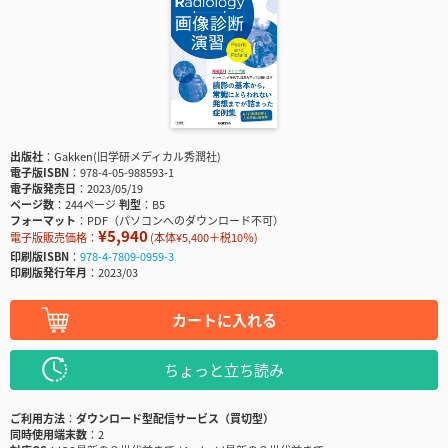
出版社
Gakken(旧学研メディカル秀潤社)
電子版ISBN
978-4-05-988593-1
電子版発売日
2023/05/19
ページ数
244ページ
判型
B5
フォーマット
PDF（パソコンへのダウンロード不可）
¥5,940
電子版販売価格：
(本体¥5,400＋税10％)
印刷版ISBN
978-4-7809-0959-3
印刷版発行年月
2023/03
カートに入れる
ちょっと立ち読み
ご利用方法
ダウンロード型配信サービス（買切型）
同時使用端末数
2