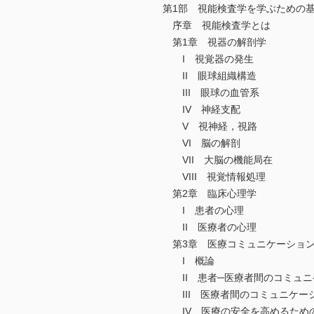
第1部 視能検査学を学ぶための
序章 視能検査学とは
第1章 視器の解剖学
I 視覚器の発生
II 眼球組織構造
III 眼球の血管系
IV 神経支配
V 視神経，視路
VI 脳の解剖
VII 大脳の機能局在
VIII 視覚情報処理
第2章 臨床心理学
I 患者の心理
II 医療者の心理
第3章 医療コミュニケーショ
I 概論
II 患者─医療者間のコミュニ
III 医療者間のコミュニケー
IV 医療の安全を高めるため