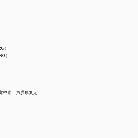
G）
RG）
覚検査・角膜厚測定