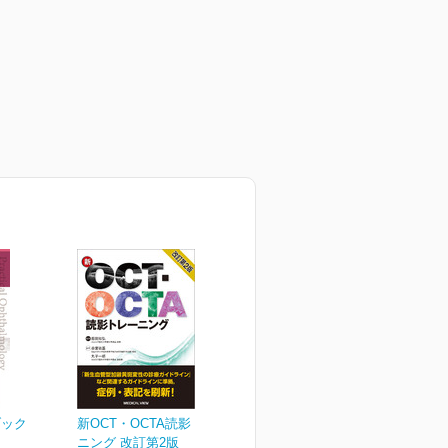
ブック
新OCT・OCTA読影トレー
ニング 改訂第2版