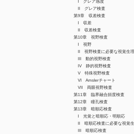
I グレア感度
II グレア検査
第9章 収差検査
I 収差
II 収差検査
第10章 視野検査
I 視野
II 視野検査に必要な視覚生理
III 動的視野検査
IV 静的視野検査
V 特殊視野検査
VI Amslerチャート
VII 両眼視野検査
第11章 臨界融合頻度検査
第12章 瞳孔検査
第13章 暗順応検査
I 光覚と暗順応・明順応
II 暗順応検査に必要な視覚
III 暗順応検査