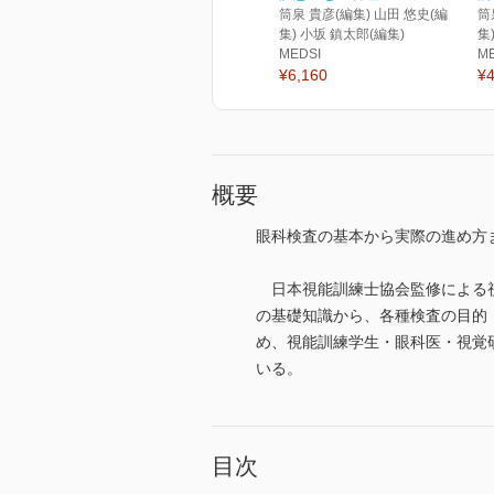
筒泉 貴彦(編集) 山田 悠史(編
筒
集) 小坂 鎮太郎(編集)
集
MEDSI
M
¥6,160
¥4
概要
眼科検査の基本から実際の進め方
日本視能訓練士協会監修による視
の基礎知識から、各種検査の目的
め、視能訓練学生・眼科医・視覚
いる。
目次