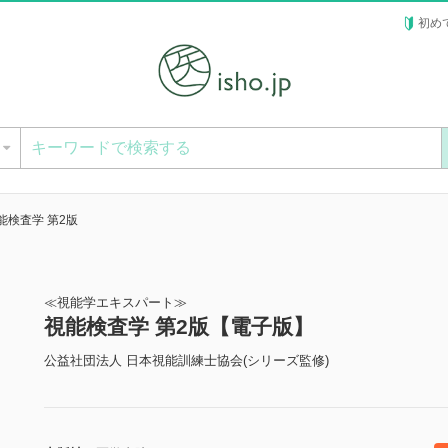
初め
ー
能検査学 第2版
≪視能学エキスパート≫
視能検査学 第2版【電子版】
公益社団法人 日本視能訓練士協会(シリーズ監修)