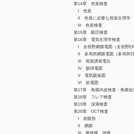
第14章 色覚検査
I 色覚
II 色覚に必要な視覚生理学
III 色覚検査
第15章 眼圧検査
第16章 電気生理学検査
I 全視野網膜電図（全視野ER
II 多局所網膜電図（多局所E
III 視覚誘発電位
IV 眼球電図
V 電気眼振図
VI 筋電図
第17章 角膜内皮検査・角膜知
第18章 フレア検査
第19章 涙液検査
第20章 OCT検査
I 前眼部
II 網膜
III 脈絡膜，強膜