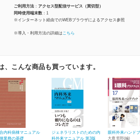
ご利用方法
アクセス型配信サービス（買切型）
同時使用端末数
1
※インターネット経由でのWEBブラウザによるアクセス参照
※導入・利用方法の詳細は
こちら
は、こんな商品も買っています。
合内科病棟マニュアル
ジェネラリストのための内
眼科外来ハンド
棟業務の基礎
科外来マニュアル 第3版
大鹿 哲郎(編)