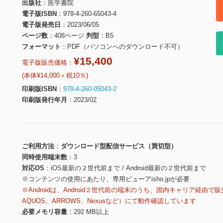
出版社
医学書院
電子版ISBN
978-4-260-65043-4
電子版発売日
2023/06/05
ページ数
408ページ
判型
B5
フォーマット
PDF（パソコンへのダウンロード不可）
¥15,400
電子版販売価格：
(本体¥14,000＋税10％)
印刷版ISBN
978-4-260-05043-2
印刷版発行年月
2023/02
ご利用方法
ダウンロード型配信サービス（買切型）
同時使用端末数
3
対応OS
iOS最新の２世代前まで / Android最新の２世代前まで
※コンテンツの使用にあたり、専用ビューアisho.jpが必要
※Androidは、Android２世代前の端末のうち、国内キャリア経由で販
AQUOS、ARROWS、Nexusなど）にて動作確認しています
必要メモリ容量
292 MB以上