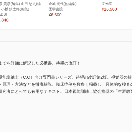
文光堂
泉 貴彦(編集) 山田 悠史(編
金城 光代(他編集)
¥16,500
) 小坂 鎮太郎(編集)
医学書院
EDSI
¥6,600
,840
までを詳細に解説した必携書、待望の改訂！
能訓練士（C.O）向け専門書シリーズ、待望の改訂第2版。視覚器の
・原理・方法などを徹底解説。臨床症例を数多く掲載し、具体的な検査の
研究者にとっても有用なテキスト。日本視能訓練士協会推奨の「生涯教