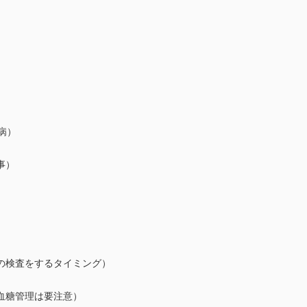
病）
事）
の検査をするタイミング）
血糖管理は要注意）