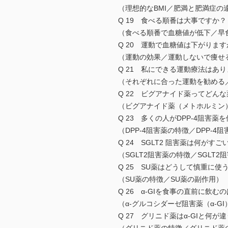
（理想的なBMI／肥満と肥満症
Q 19 食べる順番は大事ですか？
（食べる順番で血糖値が低下／早
Q 20 運動で血糖値は下がります
（運動の効果／運動しないで痩せ
Q 21 私にできる運動療法はあ
（それぞれに合った運動を勧める
Q 22 ビグアナイド薬ってどんな
（ビグアナイド薬（メトホルミン
Q 23 多くの人がDPP-4阻害薬
（DPP-4阻害薬の特徴／DPP-4
Q 24 SGLT2 阻害薬は何がすご
（SGLT2阻害薬の特徴／SGLT2
Q 25 SU薬はどうして慎重に使
（SU薬の特徴／SU薬の副作用）
Q 26 α-GIを食事の直前に飲む
（α-グルコシダーゼ阻害薬（α-GI
Q 27 グリニド薬はα-GIと何が