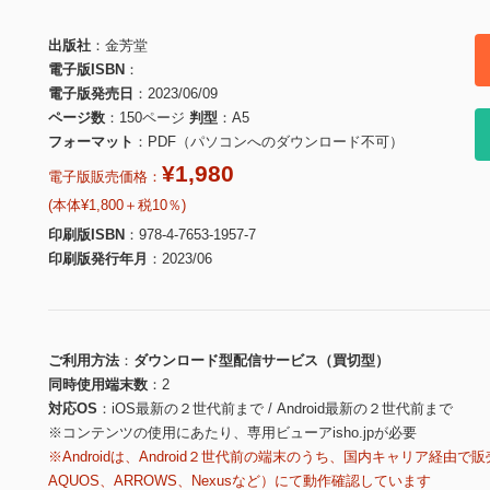
出版社
金芳堂
電子版ISBN
電子版発売日
2023/06/09
ページ数
150ページ
判型
A5
フォーマット
PDF（パソコンへのダウンロード不可）
¥1,980
電子版販売価格：
(本体¥1,800＋税10％)
印刷版ISBN
978-4-7653-1957-7
印刷版発行年月
2023/06
ご利用方法
ダウンロード型配信サービス（買切型）
同時使用端末数
2
対応OS
iOS最新の２世代前まで / Android最新の２世代前まで
※コンテンツの使用にあたり、専用ビューアisho.jpが必要
※Androidは、Android２世代前の端末のうち、国内キャリア経由で販
AQUOS、ARROWS、Nexusなど）にて動作確認しています