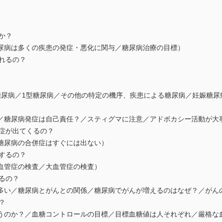
か？
尿病は多くの疾患の発症・悪化に関与／糖尿病治療の目標）
されるの？
糖尿病／1型糖尿病／その他の特定の機序、疾患による糖尿病／妊娠糖尿
／糖尿病発症は自己責任？／スティグマに注意／アドボカシー活動が大
併症が出てくるの？
糖尿病の合併症はすぐには出ない）
査するの？
血管症の検査／大血管症の検査）
えるの？
多い／糖尿病とがんとの関係／糖尿病でがんが増えるのはなぜ？／がん
？
を使うのか？／血糖コントロールの目標／目標血糖値は人それぞれ／厳格な