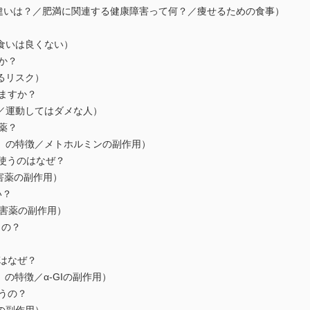
の違いは？／肥満に関連する健康障害って何？／痩せるための食事）
食いは良くない）
か？
るリスク）
りますか？
／運動してはダメな人）
薬？
）の特徴／メトホルミンの副作用）
を使うのはなぜ？
阻害薬の副作用）
い？
阻害薬の副作用）
うの？
のはなぜ？
）の特徴／α-GIの副作用）
違うの？