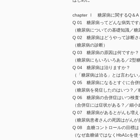
はじめに
chapter Ⅰ 糖尿病に関するQ＆A
Q 01 糖尿病ってどんな病気です
（糖尿病についての基礎知識／糖
Q 02 糖尿病はどうやって診断
（糖尿病の診断）
Q 03 糖尿病の原因は何ですか？
（糖尿病にもいろいろある／2型
Q 04 糖尿病は治りますか？
（「糖尿病は治る」とは言わない
Q 05 糖尿病になるとすぐに合
（糖尿病を発症したのはいつ？／
Q 06 糖尿病の合併症はいつ検
（合併症には症状がある？／細小
Q 07 糖尿病があるとがんも増
（糖尿病患者さんの死因はがんが
Q 08 血糖コントロールの目標は
（なぜ血糖値ではなくHbA1c