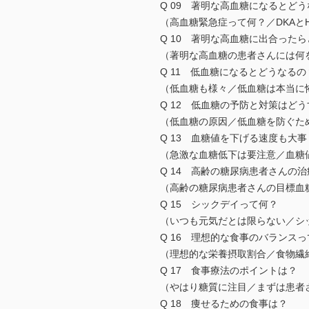
Q 09 著明な高血糖になるとど
（高血糖緊急症って何？／DKAと
Q 10 著明な高血糖に出合った
（著明な高血糖の患者さんには何
Q 11 低血糖になるとどうなるの
（低血糖も様々／低血糖は本当に
Q 12 低血糖の予防と対策はど
（低血糖の原因／低血糖を防ぐた
Q 13 血糖値を下げる速度も大事
（急激な血糖低下は要注意／血糖値
Q 14 高齢の糖尿病患者さんの
（高齢の糖尿病患者さんの目標血
Q 15 シックデイって何？
（いつも元気だとは限らない／シ
Q 16 理想的な食事のバランス
（理想的な栄養摂取割合／食物繊
Q 17 食事療法のポイントは？
（やはり糖質に注目／まずは患者
Q 18 痩せるための食事は？