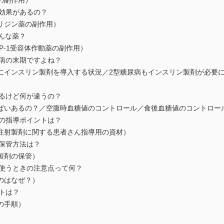
の副作用）
な効果があるの？
リジン薬の副作用）
どんな薬？
LP-1受容体作動薬の副作用）
尿病の末期ですよね？
にインスリン製剤を導入する状況／2型糖尿病もインスリン製剤が必要
あるけど何が違うの？
ぱいあるの？／空腹時血糖値のコントロール／食後血糖値のコントロー
剤の指導ポイントは？
注射製剤に関する患者さん指導用の資材）
と保管方法は？
製剤の保管）
を使うときの注意点って何？
のはなぜ？）
ントは？
の手順）