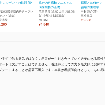
科レジデントの鉄則 第4
総合内科病棟マニュアル
循環とは何か？
病棟業務の基礎
循環の生理学
路加国際病院内科チーフレ
筒泉 貴彦(編集) 山田 悠史(編
中村 謙介(著)
デント(編集)
集) 小坂 鎮太郎(編集)
三輪書店
学書院
MEDSI
¥5,060
,280
¥4,840
や手術で治る病気ではなく，患者が一生付き合っていく必要のある慢性
ポートは欠かすことはできません．看護師としての力を最大限に発揮す
プデートすることが必要不可欠です．本書は看護師向けとして，Q&A形