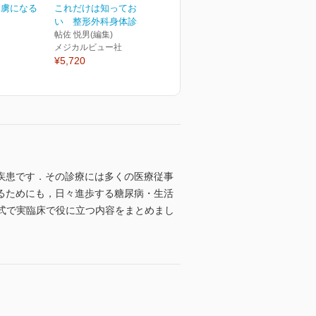
 虜になる
これだけは知っておきた
い 整形外科身体診察ス...
帖佐 悦男(編集)
メジカルビュー社
¥5,720
疾患です．その診療には多くの医療従事
るためにも，日々進歩する糖尿病・生活
式で実臨床で役に立つ内容をまとめまし