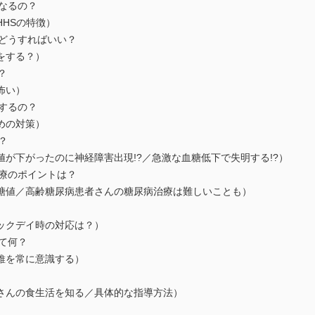
うなるの？
HHSの特徴）
らどうすればいい？
をする？）
？
怖い）
うするの？
めの対策）
？
が下がったのに神経障害出現!?／急激な血糖低下で失明する!?）
治療のポイントは？
糖値／高齢糖尿病患者さんの糖尿病治療は難しいことも）
ックデイ時の対応は？）
って何？
維を常に意識する）
さんの食生活を知る／具体的な指導方法）