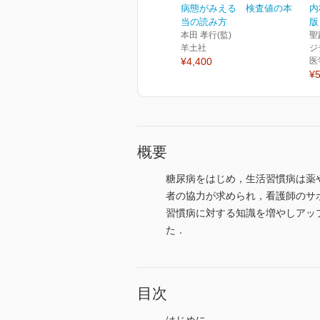
病態がみえる 検査値の本
内
当の読み方
版
本田 孝行(監)
聖
羊土社
ジ
¥4,400
医
¥5
概要
糖尿病をはじめ，生活習慣病は薬
者の協力が求められ，看護師のサ
習慣病に対する知識を増やしアッ
た．
目次