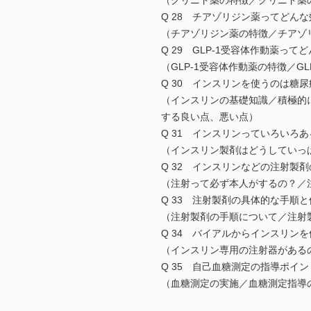
（グリニド薬の特徴／グリニド薬
Q 28 チアゾリジン薬ってどん
（チアゾリジン薬の特徴／チアゾ
Q 29 GLP-1受容体作動薬って
（GLP-1受容体作動薬の特徴／G
Q 30 インスリンを使うのは糖
（インスリンの基礎知識／積極的
する良い点、悪い点）
Q 31 インスリンっていろいろ
（インスリン製剤はどうしていっ
Q 32 インスリンなどの注射製
（注射って必ず本人がするの？／
Q 33 注射製剤の具体的な手順
（注射製剤の手順について／注射
Q 34 バイアルからインスリン
（インスリン専用の注射器がある
Q 35 自己血糖測定の指導ポイ
（血糖測定の実施／血糖測定指導