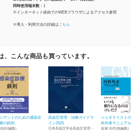
同時使用端末数
1
※インターネット経由でのWEBブラウザによるアクセス参照
※導入・利用方法の詳細は
こちら
は、こんな商品も買っています。
ジデントのための感染症
高血圧管理・治療ガイドラ
ジェネラリスト
療の鉄則
イン2025
科外来マニュアル
 信好(編集)
日本高血圧学会高血圧管理・
金城 光代(他編集)