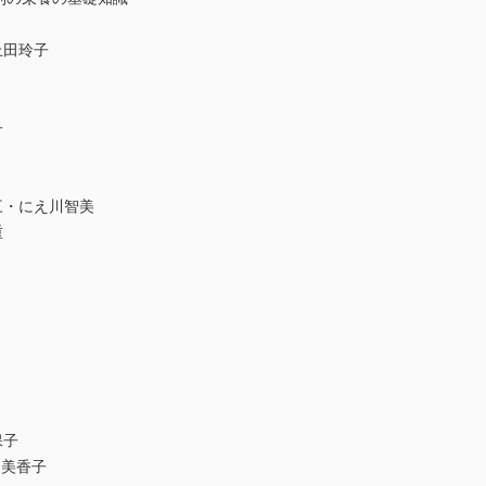
上田玲子
子
三・にえ川智美
重
保子
口美香子