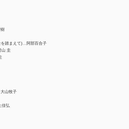
宏樹
全を踏まえて)…阿部百合子
山 圭
圭
…大山牧子
上佳弘