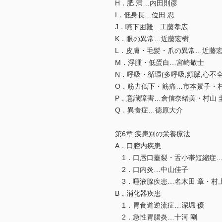
H．肥 満…内田則彦
I．低身長…位田 忍
J．嚥下困難…工藤孝広
K．眼の異常…近藤宏樹
L．皮膚・毛髪・爪の異常…近藤
M．浮腫・低蛋白…宮崎敬士
N．呼吸・循環(多呼吸,頻脈,心不
O．筋力低下・筋痛…市本景子・村
P．意識障害…倉信奈緒美・村山 
Q．異食症…徳原大介
第6章 疾患別の栄養療法
A．口腔内疾患
1．口唇口蓋裂・舌小帯短縮症
2．口内炎…中山佳子
3．唾液腺疾患…名木田 章・村
B．消化器疾患
1．胃食道逆流症…深堀 優
2．急性胃腸炎…十河 剛