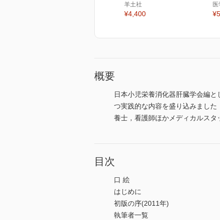
羊土社
医
¥4,400
¥5
概要
日本小児栄養消化器肝臓学会編と
つ実践的な内容を盛り込みました
養士，看護師ほかメディカルスタ
目次
口 絵
はじめに
初版の序(2011年)
執筆者一覧