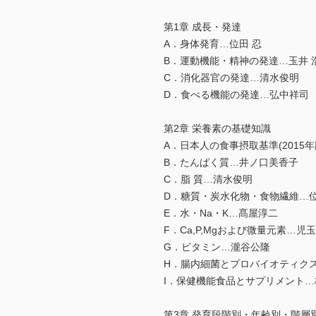
第1章 成長・発達
A．身体発育…位田 忍
B．運動機能・精神の発達…玉井 
C．消化器官の発達…清水俊明
D．食べる機能の発達…弘中祥司
第2章 栄養素の基礎知識
A．日本人の食事摂取基準(2015
B．たんぱく質…井ノ口美香子
C．脂 質…清水俊明
D．糖質・炭水化物・食物繊維…位
E．水・Na・K…髙屋淳二
F．Ca,P,Mgおよび微量元素…児
G．ビタミン…瀧谷公隆
H．腸内細菌とプロバイオティクス
I．保健機能食品とサプリメント…
第3章 発育段階別・年齢別・階層