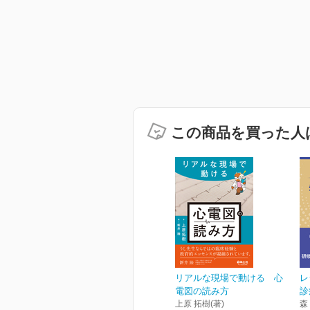
この商品を買った人
リアルな現場で動ける 心
レ
電図の読み方
診
上原 拓樹(著)
森