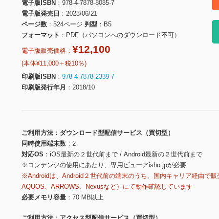
電子版ISBN
978-4-7878-8085-7
電子版発売日
2023/06/21
ページ数
524ページ
判型
B5
フォーマット
PDF（パソコンへのダウンロード不可）
¥12,100
電子版販売価格：
(本体¥11,000＋税10％)
印刷版ISBN
978-4-7878-2339-7
印刷版発行年月
2018/10
ご利用方法
ダウンロード型配信サービス（買切型）
同時使用端末数
2
対応OS
iOS最新の２世代前まで / Android最新の２世代前まで
※コンテンツの使用にあたり、専用ビューアisho.jpが必要
※Androidは、Android２世代前の端末のうち、国内キャリア経由で販
AQUOS、ARROWS、Nexusなど）にて動作確認しています
必要メモリ容量
70 MB以上
ご利用方法
アクセス型配信サービス（買切型）