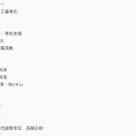
宜一
・工藤孝広
章
・青松友槻
勝大
四竈美帆
光幸
珠美
BU K Li
章
常
代謝異常症…高柳正樹
行