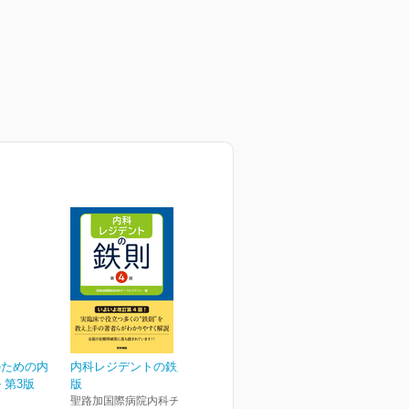
のための内
内科レジデントの鉄則 第4
 第3版
版
聖路加国際病院内科チーフレ