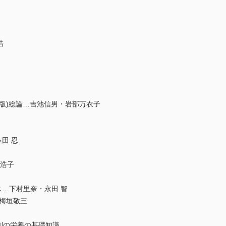
浩
年版)総論…吉池信男・岩部万衣子
田 忍
玉浩子
…下村里奈・永田 智
梅垣敬三
別の栄養の基礎知識