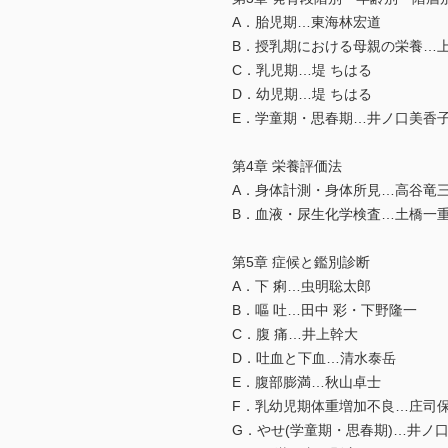
A．胎児期…東海林宏道
B．授乳期における母親の栄養…
C．乳児期…堤 ちはる
D．幼児期…堤 ちはる
E．学童期・思春期…井ノ口美香
第4章 栄養評価法
A．身体計測・身体所見…高谷竜
B．血液・尿生化学検査…土橋一
第5章 症候と鑑別診断
A．下 痢…虫明聡太郎
B．嘔 吐…田中 彩・下野隆一
C．腹 痛…井上幹大
D．吐血と下血…清水泰岳
E．腹部膨満…秋山卓士
F．乳幼児期体重増加不良…庄司
G．やせ(学童期・思春期)…井ノ