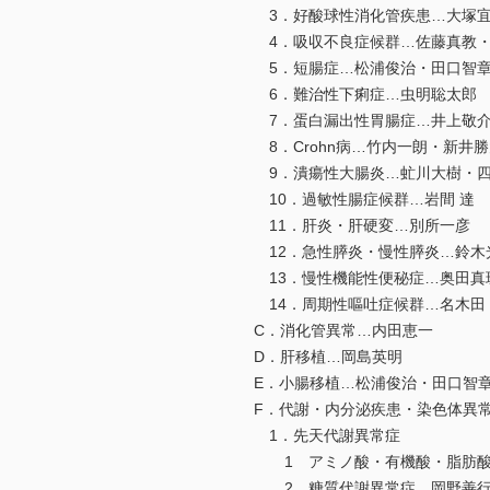
3．好酸球性消化管疾患…大塚
4．吸収不良症候群…佐藤真教
5．短腸症…松浦俊治・田口智
6．難治性下痢症…虫明聡太郎
7．蛋白漏出性胃腸症…井上敬介
8．Crohn病…竹内一朗・新井
9．潰瘍性大腸炎…虻川大樹・
10．過敏性腸症候群…岩間 達
11．肝炎・肝硬変…別所一彦
12．急性膵炎・慢性膵炎…鈴木
13．慢性機能性便秘症…奥田真
14．周期性嘔吐症候群…名木田 章・
C．消化管異常…内田恵一
D．肝移植…岡島英明
E．小腸移植…松浦俊治・田口智
F．代謝・内分泌疾患・染色体異
1．先天代謝異常症
1 アミノ酸・有機酸・脂肪酸
2 糖質代謝異常症…岡野善