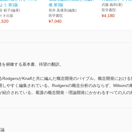
よう 第1版
価 第3版
武藤 義和(著)
医学書院
谷 範子(編著)
筒井 真優美(編集)
¥4,180
イオ出版
医学書院
,520
¥7,040
開発を俯瞰する基本書、待望の翻訳。
RodgersがKnaflと共に編んだ概念開発のバイブル。概念開発にお
しやすく編集されている。Rodgersの概念分析のみならず、Wilso
が紹介されている。看護の概念開発・理論開発にかかわるすべての人の
序論