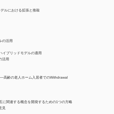
モデルにおける拡張と推敲
ルの活用
分析：ハイブリッドモデルの適用
の活用
の老人ホーム入居者でのWithdrawal
相互に関連する概念を開発するための1つの方略
意見