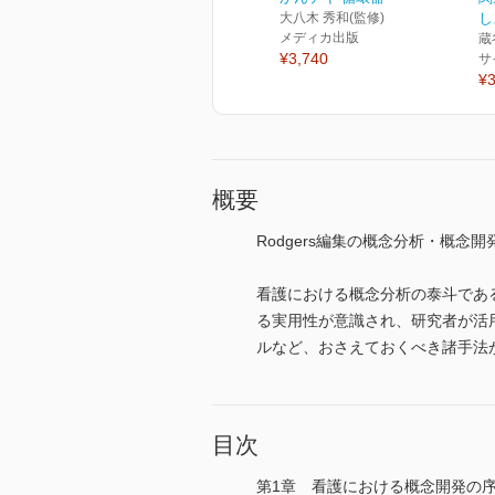
大八木 秀和(監修)
し
メディカ出版
蔵
¥3,740
サ
¥3
概要
Rodgers編集の概念分析・概念
看護における概念分析の泰斗である
る実用性が意識され、研究者が活用
ルなど、おさえておくべき諸手法
目次
第1章 看護における概念開発の