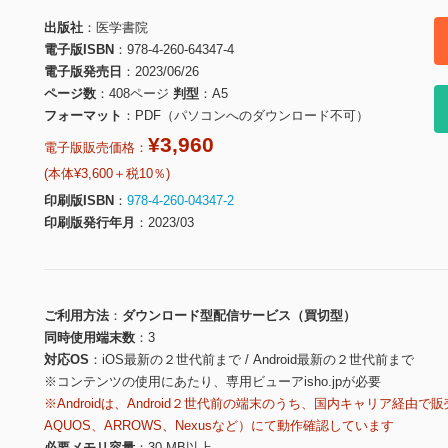
出版社
医学書院
電子版ISBN
978-4-260-64347-4
電子版発売日
2023/06/26
ページ数
408ページ
判型
A5
フォーマット
PDF（パソコンへのダウンロード不可）
¥3,960
電子版販売価格：
(本体¥3,600＋税10％)
印刷版ISBN
978-4-260-04347-2
印刷版発行年月
2023/03
ご利用方法
ダウンロード型配信サービス（買切型）
同時使用端末数
3
対応OS
iOS最新の２世代前まで / Android最新の２世代前まで
※コンテンツの使用にあたり、専用ビューアisho.jpが必要
※Androidは、Android２世代前の端末のうち、国内キャリア経由で販
AQUOS、ARROWS、Nexusなど）にて動作確認しています
必要メモリ容量
30 MB以上