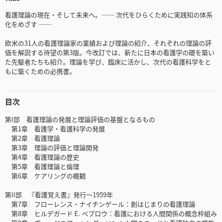
看護理論の現在・そして未来へ。── 次代をひらくために実践知の体系
化をめざす ──
欧米の31人の看護理論家の業績および理論の紹介、それぞれの理論の評
価を解説する待望の第3版。今改訂では、新たに日本の看護学の礎を築い
た先駆者たちも紹介。理論を学び、臨床に活かし、次代の看護科学をと
もに築くための必携書。
目次
第I部 看護理論の発展と理論評価の基盤となるもの
第1章 看護学・看護科学の発展
第2章 看護理論
第3章 理論の評価と理論開発
第4章 看護理論の歴史
第5章 看護理論と倫理
第6章 ケアリングの概観
第II部 『看護覚え書』発行～1959年
第7章 フローレンス・ナイチンゲール：創はじまりの看護理論
第8章 ヒルデガード E. ペプロウ：看護における人間関係の概念枠組み