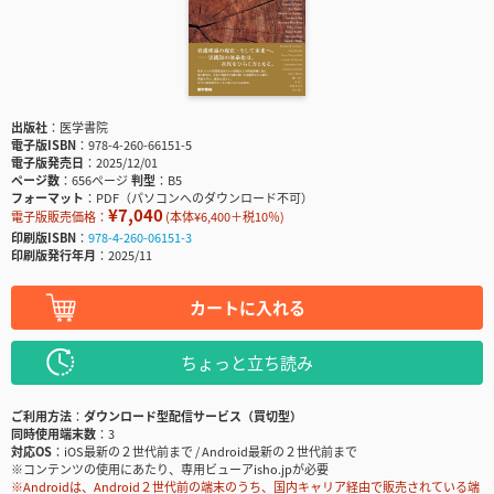
出版社
医学書院
電子版ISBN
978-4-260-66151-5
電子版発売日
2025/12/01
ページ数
656ページ
判型
B5
フォーマット
PDF（パソコンへのダウンロード不可）
¥7,040
電子版販売価格：
(本体¥6,400＋税10％)
印刷版ISBN
978-4-260-06151-3
印刷版発行年月
2025/11
カートに入れる
ちょっと立ち読み
ご利用方法
ダウンロード型配信サービス（買切型）
同時使用端末数
3
対応OS
iOS最新の２世代前まで / Android最新の２世代前まで
※コンテンツの使用にあたり、専用ビューアisho.jpが必要
※Androidは、Android２世代前の端末のうち、国内キャリア経由で販売されている端