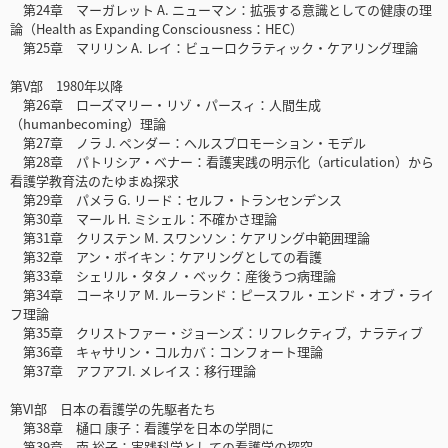
第24章 マーガレット A. ニューマン：拡張する意識としての健康の理
論（Health as Expanding Consciousness：HEC）
第25章 マリリン A. レイ：ビューロクラティック・ケアリング理論
第V部 1980年以降
第26章 ローズマリー・リゾ・パースィ：人間生成
（humanbecoming）理論
第27章 ノラ J. ペンダー：ヘルスプロモーション・モデル
第28章 パトリシア・ベナー：看護実践の明示化（articulation）から
看護学教育法のたゆまぬ探求
第29章 パメラ G. リード：セルフ・トランセンデンス
第30章 マール H. ミシェル：不確かさ理論
第31章 クリステン M. スワンソン：ケアリング中範囲理論
第32章 アン・ボイキン：ケアリングとしての看護
第33章 シェリル・タタノ・ベック：産後うつ病理論
第34章 コーネリア M. ルーランド：ピースフル・エンド・オブ・ライ
フ理論
第35章 クリストファー・ジョーンズ：リフレクティブ，ナラティブ
第36章 キャサリン・コルカバ：コンフォート理論
第37章 アフアフI. メレイス：移行理論
第VI部 日本の看護学の先駆者たち
第38章 樋口 康子：看護学を日本の学問に
第39章 南 裕子：実践科学としての看護学の探究