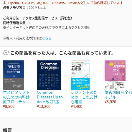
末（Xperia、GALAXY、AQUOS、ARROWS、Nexusなど）にて動作確認しています
必要メモリ容量
190 MB以上
ご利用方法
アクセス型配信サービス（買切型）
同時使用端末数
1
※インターネット経由でのWEBブラウザによるアクセス参照
※導入・利用方法の詳細は
こちら
この商品を買った人は、こんな商品も買っています。
ホスピタリスト
Common
レジデントのた
気管切開 完全
のための内科診
Diseases Up to
めの これだけ
イブル
療フローチャ...
date 改訂2版
心電図
¥3,520
¥8,800
¥13,200
¥4,400
概要