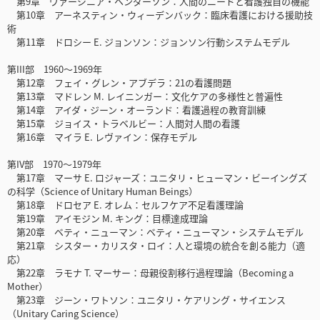
第9章 ヴァージニア・ヘンダーソン：人間のニードと看護独自の機能
第10章 アーネスティン・ウィーデンバック：臨床看護における援助技
術
第11章 ドロシー E. ジョンソン：ジョンソン行動システムモデル
第III部 1960～1969年
第12章 フェイ・グレン・アブデラ：21の看護問題
第13章 マドレン M. レイニンガー：文化ケアの多様性と普遍性
第14章 アイダ・ジーン・オーランド：看護過程の教育訓練
第15章 ジョイス・トラベルビー：人間対人間の看護
第16章 マイラ E. レヴァイン：保存モデル
第IV部 1970～1979年
第17章 マーサ E. ロジャーズ：ユニタリ・ヒューマン・ビーイングズ
の科学（Science of Unitary Human Beings）
第18章 ドロセア E. オレム：セルフケア不足看護理論
第19章 アイモジン M. キング：目標達成理論
第20章 ベティ・ニューマン：ベティ・ニューマン・システムモデル
第21章 シスター・カリスタ・ロイ：人と環境の統合を創る能力（適
応）
第22章 ラモナ T. マーサー：母親役割移行過程理論（Becoming a
Mother）
第23章 ジーン・ワトソン：ユニタリ・ケアリング・サイエンス
（Unitary Caring Science）