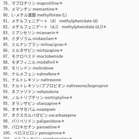
78．マプロチリン maprotiline＊
79．メマンチン memantine＊
80．L−メチル葉酸 methylfolate (L)
81．メチルフェニデート（d） methylphenidate (d)
82．メチルフェニデート（d,l） methylphenidate (d,l)＊
83．ミアンセリン mianserin＊
84．ミダゾラム midazolam＊
85．ミルナシプラン milnacipran＊
86．ミルタザピン mirtazapine＊
87．モクロベミド moclobemide
88．モダフィニル modafinil＊
89．モリンドン molindone
90．ナルメフェン nalmefene＊
91．ナルトレキソン naltrexone
92．ナルトレキソン/ブプロピオン naltrexone/bupropion
93．ネファゾドン nefazodone
94．ノルトリプチリン nortriptyline＊
95．オランザピン olanzapine＊
96．オキサゼパム oxazepam
97．オクスカルバゼピン oxcarbazepine
98．パリペリドン paliperidone＊
99．パロキセチン paroxetine＊
100．ペロスピロン perospirone＊
101．ペルフェナジン perphenazine＊