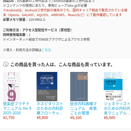
対応OS
iOS最新の２世代前まで / Android最新の２世代前まで
※コンテンツの使用にあたり、専用ビューアisho.jpが必要
※Androidは、Android２世代前の端末のうち、国内キャリア経由で販売されている端
末（Xperia、GALAXY、AQUOS、ARROWS、Nexusなど）にて動作確認しています
必要メモリ容量
220 MB以上
ご利用方法
アクセス型配信サービス（買切型）
同時使用端末数
1
※インターネット経由でのWEBブラウザによるアクセス参照
※導入・利用方法の詳細は
こちら
この商品を買った人は、こんな商品も買っています。
感染症プラチナ
ホスピタリスト
総合内科病棟マ
ジェネラリスト
マニュアル Ver.9
のための内科診
ニュアル 疾患
のための内科外
2025-2026
療フローチャ...
ごとの管理
来マニュアル...
¥2,750
¥8,800
¥6,160
¥6,600