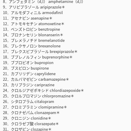
8．アンフェタミン（d,l） amphetamine（d,l）
9．アリピプラゾール aripiprazole＊
10．アルモダフィニル armodafinil
11．アセナピン asenapine＊
12．アトモキセチン atomoxetine＊
13．ベンズトロピン benztropine
14．ブロナンセリン blonanserin＊
15．ブレメラノチド bremelanotide
16．ブレクサノロン brexanolone
17．ブレクスピプラゾール brexpiprazole＊
18．ブプレノルフィン buprenorphine＊
19．ブプロピオン bupropion
20．ブスピロン buspirone
21．カプリリデン caprylidene
22．カルバマゼピン carbamazepine＊
23．カリプラジン cariprazine
24．クロルジアゼポキシド chlordiazepoxide＊
25．クロルプロマジン chlorpromazine＊
26．シタロプラム citalopram
27．クロミプラミン clomipramine＊
28．クロナゼパム clonazepam＊
29．クロニジン clonidine＊
30．クロラゼプ酸 clorazepate＊
31．クロザピン clozapine＊