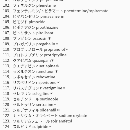
102．フェネルジン phenelzine
103．フェンテルミン/トピラマート phentermine/topiramate
104．ピマバンセリン pimavanserin
105．ピモジド pimozide
106．ピポチアジン pipothiazine
107．ピトリサント pitolisant
108．プラゾシン prazosin＊
109．プレガバリン pregabalin＊
110．プロプラノロール propranolol＊
111．プロトリプチリン protriptyline
112．クアゼパム quazepam＊
113．クエチアピン quetiapine＊
114．ラメルテオン ramelteon＊
115．レボキセチン reboxetine
116．リスペリドン risperidone＊
117．リバスチグミン rivastigmine＊
118．セレギリン selegiline＊
119．セルチンドール sertindole
120．セルトラリン sertraline＊
121．シルデナフィル sildenafil＊
122．ナトリウム・オキシベート sodium oxybate
123．ソルリアムフェトール solriamfetol
124．スルピリド sulpiride＊