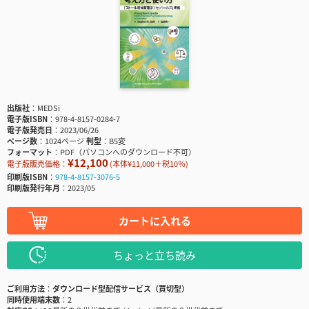
出版社
MEDSi
電子版ISBN
978-4-8157-0284-7
電子版発売日
2023/06/26
ページ数
1024ページ
判型
B5変
フォーマット
PDF（パソコンへのダウンロード不可）
¥12,100
電子版販売価格：
(本体¥11,000＋税10％)
印刷版ISBN
978-4-8157-3076-5
印刷版発行年月
2023/05
カートに入れる
ちょっと立ち読み
ご利用方法
ダウンロード型配信サービス（買切型）
同時使用端末数
2