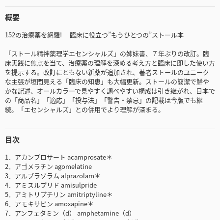
概要
152の治療薬を網羅! 臨床に役立つ”もうひとつの”ストール本
「ストール精神薬理学エセンシャルズ」の姉妹書、７年ぶりの改訂。臨
床実践に焦点を当て、治療薬の理解を深める考え方と臨床に即した使い方
を提示する。改訂にともない新薬が追加され、著者ストールのユニーク
な主張が垣間見える「臨床の知恵」も大幅更新。ストールの簡潔で鮮や
かな記述、オールカラーで見やすく調べやすい構成は引き継がれ、日本で
の「商品名」「適応」「投与法」「警告・禁忌」の記載は今版でも継
続。「エセンシャルズ」との併用でより理解が深まる。
目次
1．アカンプロサート acamprosate＊
2．アゴメラチン agomelatine
3．アルプラゾラム alprazolam＊
4．アミスルプリド amisulpride
5．アミトリプチリン amitriptyline＊
6．アモキサピン amoxapine＊
7．アンフェタミン（d） amphetamine（d）