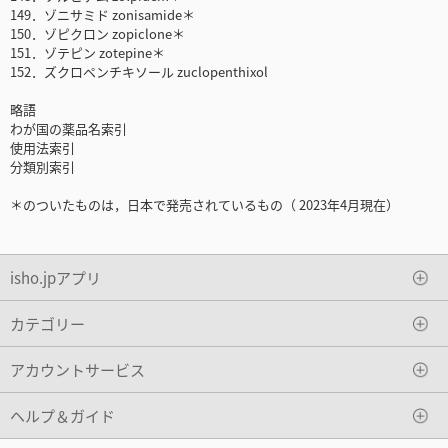
149．ゾニサミド zonisamide＊
150．ゾピクロン zopiclone＊
151．ゾテピン zotepine＊
152．ズクロペンチキソール zuclopenthixol
略語
わが国の薬品名索引
使用法索引
分類別索引
＊のついたものは，日本で発売されているもの（ 2023年4月現在）
isho.jpアプリ
カテゴリー
アカウントサービス
ヘルプ＆ガイド