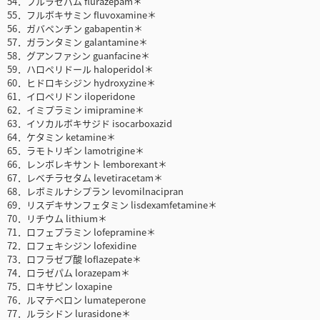
54．フルラゼパム flurazepam＊
55．フルボキサミン fluvoxamine＊
56．ガバペンチン gabapentin＊
57．ガランタミン galantamine＊
58．グアンファシン guanfacine＊
59．ハロペリドール haloperidol＊
60．ヒドロキシジン hydroxyzine＊
61．イロペリドン iloperidone
62．イミプラミン imipramine＊
63．イソカルボキサジド isocarboxazid
64．ケタミン ketamine＊
65．ラモトリギン lamotrigine＊
66．レンボレキサント lemborexant＊
67．レベチラセタム levetiracetam＊
68．レボミルナシプラン levomilnacipran
69．リスデキサンフェタミン lisdexamfetamine＊
70．リチウム lithium＊
71．ロフェプラミン lofepramine＊
72．ロフェキシジン lofexidine
73．ロフラゼプ酸 loflazepate＊
74．ロラゼパム lorazepam＊
75．ロキサピン loxapine
76．ルマテペロン lumateperone
77．ルラシドン lurasidone＊