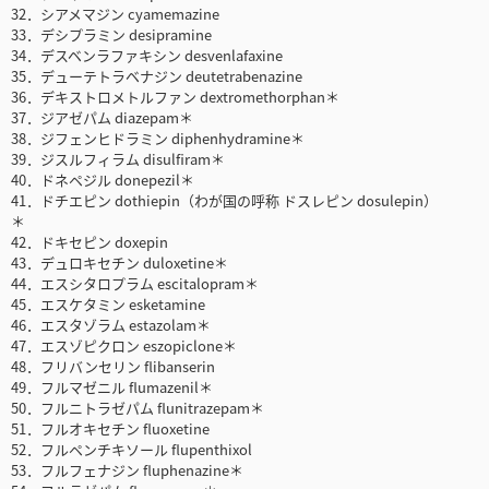
32．シアメマジン cyamemazine
33．デシプラミン desipramine
34．デスベンラファキシン desvenlafaxine
35．デューテトラベナジン deutetrabenazine
36．デキストロメトルファン dextromethorphan＊
37．ジアゼパム diazepam＊
38．ジフェンヒドラミン diphenhydramine＊
39．ジスルフィラム disulfiram＊
40．ドネペジル donepezil＊
41．ドチエピン dothiepin（わが国の呼称 ドスレピン dosulepin）
＊
42．ドキセピン doxepin
43．デュロキセチン duloxetine＊
44．エスシタロプラム escitalopram＊
45．エスケタミン esketamine
46．エスタゾラム estazolam＊
47．エスゾピクロン eszopiclone＊
48．フリバンセリン flibanserin
49．フルマゼニル flumazenil＊
50．フルニトラゼパム flunitrazepam＊
51．フルオキセチン fluoxetine
52．フルペンチキソール flupenthixol
53．フルフェナジン fluphenazine＊