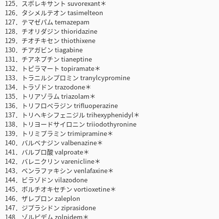
125．スボレキサント suvorexant＊
126．タシメルテオン tasimelteon
127．テマゼパム temazepam
128．チオリダジン thioridazine
129．チオチキセン thiothixene
130．チアガビン tiagabine
131．チアネプチン tianeptine
132．トピラマート topiramate＊
133．トラニルシプロミン tranylcypromine
134．トラゾドン trazodone＊
135．トリアゾラム triazolam＊
136．トリフロペラジン trifluoperazine
137．トリヘキシフェニジル trihexyphenidyl＊
138．トリヨードサイロニン triiodothyronine
139．トリミプラミン trimipramine＊
140．バルベナジン valbenazine＊
141．バルプロ酸 valproate＊
142．バレニクリン varenicline＊
143．ベンラファキシン venlafaxine＊
144．ビラゾドン vilazodone
145．ボルチオキセチン vortioxetine＊
146．ザレプロン zaleplon
147．ジプラシドン ziprasidone
148．ゾルピデム zolpidem＊