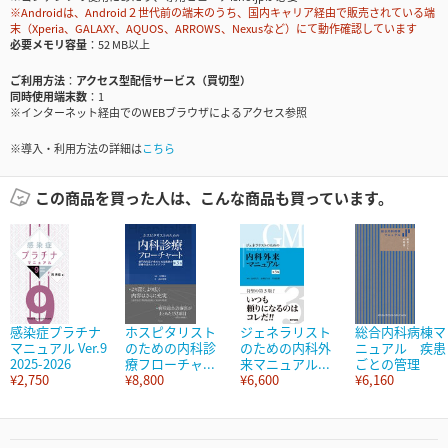
※Androidは、Android２世代前の端末のうち、国内キャリア経由で販売されている端
末（Xperia、GALAXY、AQUOS、ARROWS、Nexusなど）にて動作確認しています
必要メモリ容量
52 MB以上
ご利用方法
アクセス型配信サービス（買切型）
同時使用端末数
1
※インターネット経由でのWEBブラウザによるアクセス参照
※導入・利用方法の詳細は
こちら
この商品を買った人は、こんな商品も買っています。
感染症プラチナ
ホスピタリスト
ジェネラリスト
総合内科病棟マ
マニュアル Ver.9
のための内科診
のための内科外
ニュアル 疾患
2025-2026
療フローチャ...
来マニュアル...
ごとの管理
¥2,750
¥8,800
¥6,600
¥6,160