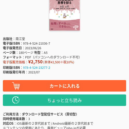
出版社
南江堂
電子版ISBN
978-4-524-21036-7
電子版発売日
2023/06/26
ページ数
180ページ
判型
A5
フォーマット
PDF（パソコンへのダウンロード不可）
¥2,750
電子版販売価格：
(本体¥2,500＋税10％)
印刷版ISBN
978-4-524-23277-2
印刷版発行年月
2023/07
カートに入れる
ちょっと立ち読み
ご利用方法
ダウンロード型配信サービス（買切型）
同時使用端末数
3
対応OS
iOS最新の２世代前まで / Android最新の２世代前まで
※コンテンツの使用にあたり、専用ビューアisho.jpが必要