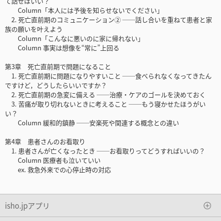
て話せばいい？
Column「本人には予後を知らせないでください」
2. 死亡直前期のコミュニケーション② ──話し合いを重ねて患者と家
族の願いを叶えよう
Column「こんなに悪いのに家に帰れない」
Column 事実は想像を“常に”上回る
第3章 死亡直前期で問題になること
1. 死亡直前期に問題になりやすいこと ──食べられなくなってきたん
ですけど，どうしたらいいですか？
2. 死亡直前期の急変に備える ──治療・ケアのゴールを決めておく
3. 苦痛が取り切れないときに考えること ──もう寝かせたほうがい
い？
Column 緩和的鎮静 ──安楽死や関連する概念との違い
第4章 患者さんのお看取り
1. 患者さんが亡くなったとき ──お看取りってどうすればいいの？
Column 医療者も泣いていい
ex. 救急外来での心停止時の対応
isho.jpアプリ