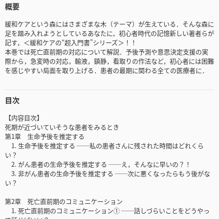
概要
緩和ケアという森にはさまざまな木（テーマ）が生えている．そんな森に
足を踏み入れようとしているあなたに，初心者時代の記憶新しい著者らが
記す，＜緩和ケアの“超入門書”シリーズ＞！！
本巻では死亡直前期の対応について解説．予後予測や意思決定支援の実
際から，急変時の対応，輸液，鎮静，看取りの作法など，初心者には困難
を感じやすい局面を取り上げる．患者の最期に関わる全ての医療者に．
目次
【内容目次】
死期が近づいていそうな患者をみるとき
第1章 生命予後を推定する
1. 生命予後を推定する ──私の患者さんに残された時間はどれくら
い？
2. がん患者の生命予後を推定する ──え，そんなに早いの？！
3. 非がん患者の生命予後を推定する ──次に悪くなったらもう後がな
い？
第2章 死亡直前期のコミュニケーション
1. 死亡直前期のコミュニケーション① ──話しづらいことをどうやっ