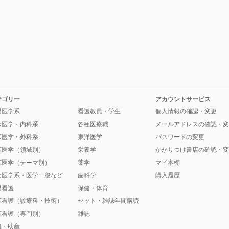
テゴリー
アカウントサービス
礎医学系
看護教員・学生
個人情報の確認・変更
床医学・内科系
各種医療職
メールアドレスの確認・変
床医学・外科系
東洋医学
パスワードの変更
床医学（領域別）
栄養学
かかりつけ書店の確認・変
床医学（テーマ別）
薬学
マイ本棚
会医学系・医学一般など
歯科学
購入履歴
礎看護
保健・体育
床看護（診療科・技術）
セット・雑誌年間購読
床看護（専門別）
雑誌
健・助産