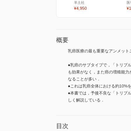
羊土社
医
¥4,950
¥1
概要
乳癌医療の最も重要なアンメット
●乳癌のサブタイプで，「トリプルネガテ
も効果がなく，また癌の増殖能力
なることが多い．
●これは乳癌全体における約10
●本書では，予後不良な「トリプ
しく解説している．
目次