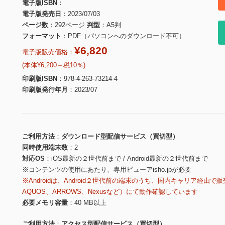
電子版ISBN
電子版発売日
2023/07/03
ページ数
292ページ
判型
A5判
フォーマット
PDF（パソコンへのダウンロード不可）
¥6,820
電子版販売価格：
(本体¥6,200＋税10％)
印刷版ISBN
978-4-263-73214-4
印刷版発行年月
2023/07
ご利用方法
ダウンロード型配信サービス（買切型）
同時使用端末数
2
対応OS
iOS最新の２世代前まで / Android最新の２世代前まで
※コンテンツの使用にあたり、専用ビューアisho.jpが必要
※Androidは、Android２世代前の端末のうち、国内キャリア経由で販
AQUOS、ARROWS、Nexusなど）にて動作確認しています
必要メモリ容量
40 MB以上
ご利用方法
アクセス型配信サービス（買切型）