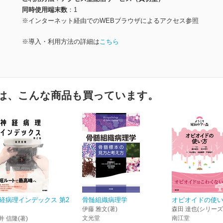
同時使用端末数
1
※インターネット経由でのWEBブラウザによるアクセス参照
※導入・利用方法の詳細は
こちら
は、こんな商品も買っています。
経病理インデックス 第2
骨髄組織病理学
オピオイドの使
伊藤 雅文(著)
森田 達也(シリーズ
文光堂
南江堂
井 信隆(著)