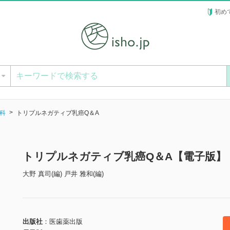
初め
ー
科
トリプルネガティブ乳癌Q＆A
トリプルネガティブ乳癌Q＆A【電子版】
大野 真司(編) 戸井 雅和(編)
出版社
医歯薬出版