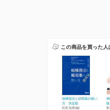
この商品を買った人
病棟指示と頻用薬の使い
神
方 決定版
版
松原 知康(編)
新