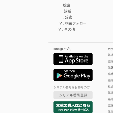
I．総論
II．診断
III．治療
IV．術後フォロー
V．その他
isho.jpアプリ
カ
基
臨
臨
臨
臨
社
シリアル番号をお持ちの方
基
シリアル番号登録
臨
臨
保