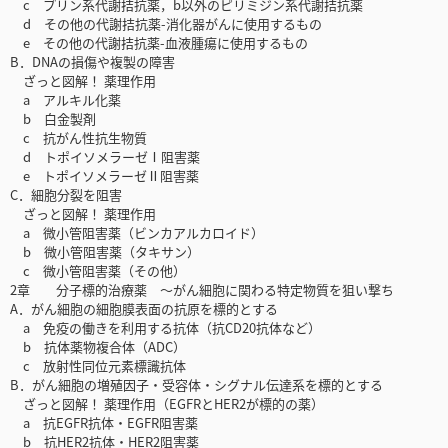
c プリン系代謝拮抗薬，b以外のピリミジン系代謝拮抗薬
d その他の代謝拮抗薬-消化器がんに使用するもの
e その他の代謝拮抗薬-血液腫瘍に使用するもの
B．DNAの損傷や複製の障害
ざっと図解！ 薬理作用
a アルキル化薬
b 白金製剤
c 抗がん性抗生物質
d トポイソメラーゼⅠ阻害薬
e トポイソメラーゼⅡ阻害薬
C．細胞分裂を阻害
ざっと図解！ 薬理作用
a 微小管阻害薬（ビンカアルカロイド）
b 微小管阻害薬（タキサン）
c 微小管阻害薬（その他）
2章 分子標的治療薬 ～がん細胞に関わる特定物質を狙い撃ち
A．がん細胞の細胞膜表面の抗原を標的とする
a 免疫の働きを利用する抗体（抗CD20抗体など）
b 抗体薬物複合体（ADC）
c 放射性同位元素標識抗体
B．がん細胞の増殖因子・受容体・シグナル伝達系を標的とする
ざっと図解！ 薬理作用（EGFRとHER2が標的の薬）
a 抗EGFR抗体・EGFR阻害薬
b 抗HER2抗体・HER2阻害薬