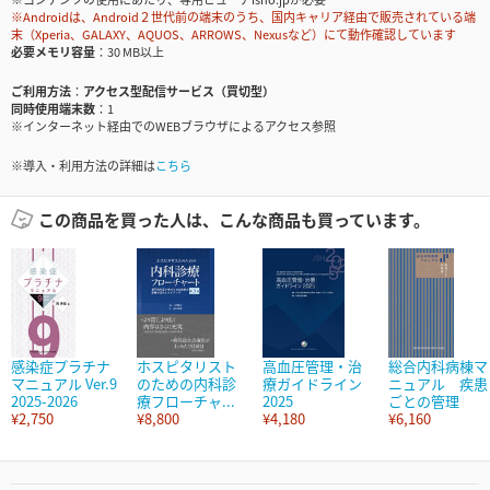
※Androidは、Android２世代前の端末のうち、国内キャリア経由で販売されている端
末（Xperia、GALAXY、AQUOS、ARROWS、Nexusなど）にて動作確認しています
必要メモリ容量
30 MB以上
ご利用方法
アクセス型配信サービス（買切型）
同時使用端末数
1
※インターネット経由でのWEBブラウザによるアクセス参照
※導入・利用方法の詳細は
こちら
この商品を買った人は、こんな商品も買っています。
感染症プラチナ
ホスピタリスト
高血圧管理・治
総合内科病棟マ
マニュアル Ver.9
のための内科診
療ガイドライン
ニュアル 疾患
2025-2026
療フローチャ...
2025
ごとの管理
¥2,750
¥8,800
¥4,180
¥6,160