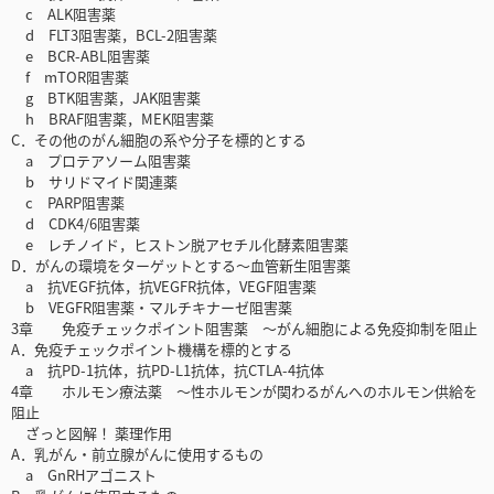
c ALK阻害薬
d FLT3阻害薬，BCL-2阻害薬
e BCR-ABL阻害薬
f mTOR阻害薬
g BTK阻害薬，JAK阻害薬
h BRAF阻害薬，MEK阻害薬
C．その他のがん細胞の系や分子を標的とする
a プロテアソーム阻害薬
b サリドマイド関連薬
c PARP阻害薬
d CDK4/6阻害薬
e レチノイド，ヒストン脱アセチル化酵素阻害薬
D．がんの環境をターゲットとする～血管新生阻害薬
a 抗VEGF抗体，抗VEGFR抗体，VEGF阻害薬
b VEGFR阻害薬・マルチキナーゼ阻害薬
3章 免疫チェックポイント阻害薬 ～がん細胞による免疫抑制を阻止
A．免疫チェックポイント機構を標的とする
a 抗PD-1抗体，抗PD-L1抗体，抗CTLA-4抗体
4章 ホルモン療法薬 ～性ホルモンが関わるがんへのホルモン供給を
阻止
ざっと図解！ 薬理作用
A．乳がん・前立腺がんに使用するもの
a GnRHアゴニスト