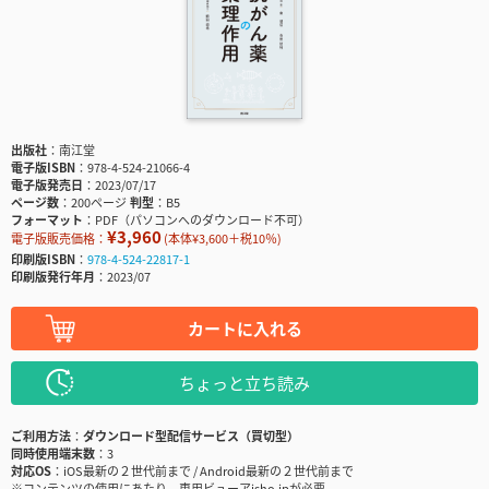
出版社
南江堂
電子版ISBN
978-4-524-21066-4
電子版発売日
2023/07/17
ページ数
200ページ
判型
B5
フォーマット
PDF（パソコンへのダウンロード不可）
¥3,960
電子版販売価格：
(本体¥3,600＋税10％)
印刷版ISBN
978-4-524-22817-1
印刷版発行年月
2023/07
カートに入れる
ちょっと立ち読み
ご利用方法
ダウンロード型配信サービス（買切型）
同時使用端末数
3
対応OS
iOS最新の２世代前まで / Android最新の２世代前まで
※コンテンツの使用にあたり、専用ビューアisho.jpが必要