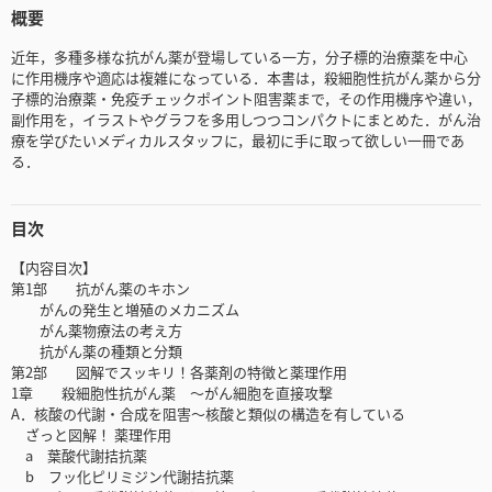
概要
近年，多種多様な抗がん薬が登場している一方，分子標的治療薬を中心
に作用機序や適応は複雑になっている．本書は，殺細胞性抗がん薬から分
子標的治療薬・免疫チェックポイント阻害薬まで，その作用機序や違い，
副作用を，イラストやグラフを多用しつつコンパクトにまとめた．がん治
療を学びたいメディカルスタッフに，最初に手に取って欲しい一冊であ
る．
目次
【内容目次】
第1部 抗がん薬のキホン
がんの発生と増殖のメカニズム
がん薬物療法の考え方
抗がん薬の種類と分類
第2部 図解でスッキリ！各薬剤の特徴と薬理作用
1章 殺細胞性抗がん薬 ～がん細胞を直接攻撃
A．核酸の代謝・合成を阻害～核酸と類似の構造を有している
ざっと図解！ 薬理作用
a 葉酸代謝拮抗薬
b フッ化ピリミジン代謝拮抗薬