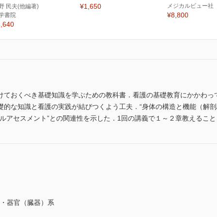
¥1,650
メジカルビュー社
野 民夫(他編著)
¥8,800
学書院
,640
けておくべき基礎知識を学ぶための教科書．看護の基礎教育にかかわっ
礎的な知識と看護の実践が結びつくよう工夫．“身体の構造と機能（解剖
カルアセスメント”との関連性を示した．1回の講義で１～２章教えるこ
織・器官（臓器）系