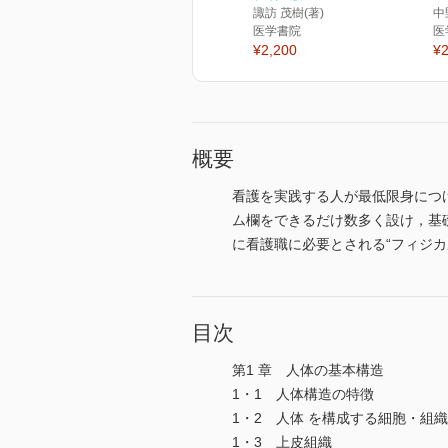
諏訪 茂樹(著)
中
医学書院
医
¥2,200
¥2
概要
看護を実践する人が最低限身につ
ム欄をできるだけ数多く設け，基
に看護職に必要とされる“フィジ
目次
第1 章 人体の基本構造
1・1 人体構造の特徴
1・2 人体 を構成する細胞・組
1・3 上皮組織