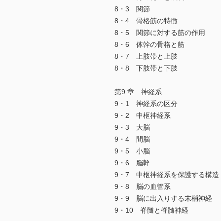
8・3 関節
8・4 骨格筋の特徴
8・5 関節に対する筋の作用
8・6 体幹の骨格と筋
8・7 上肢帯と上肢
8・8 下肢帯と下肢
第9 章 神経系
9・1 神経系の区分
9・2 中枢神経系
9・3 大脳
9・4 間脳
9・5 小脳
9・6 脳幹
9・7 中枢神経系を保護する構造
9・8 脳の血管系
9・9 脳に出入りする末梢神経
9・10 脊髄と脊髄神経