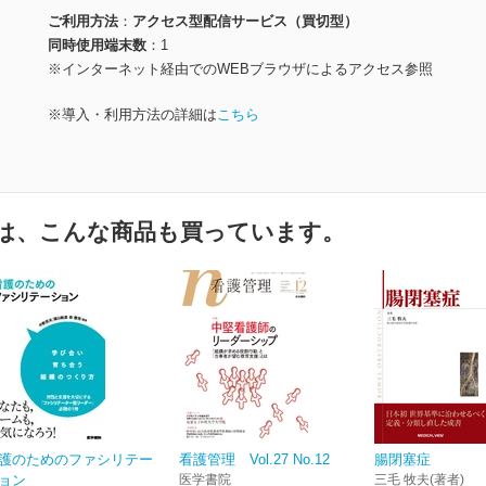
ご利用方法
アクセス型配信サービス（買切型）
同時使用端末数
1
※インターネット経由でのWEBブラウザによるアクセス参照
※導入・利用方法の詳細は
こちら
は、こんな商品も買っています。
護のためのファシリテー
看護管理 Vol.27 No.12
腸閉塞症
ョン
医学書院
三毛 牧夫(著者)