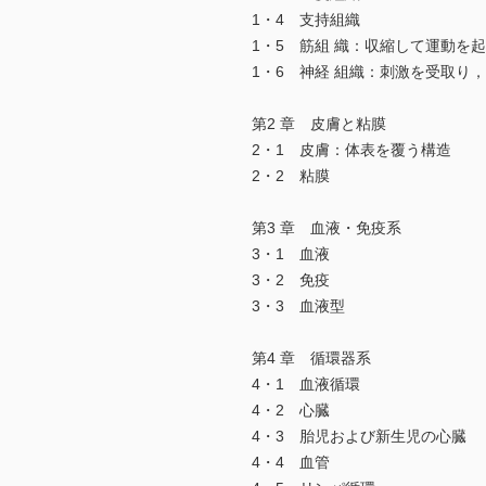
1・4 支持組織
1・5 筋組 織：収縮して運動を
1・6 神経 組織：刺激を受取り
第2 章 皮膚と粘膜
2・1 皮膚：体表を覆う構造
2・2 粘膜
第3 章 血液・免疫系
3・1 血液
3・2 免疫
3・3 血液型
第4 章 循環器系
4・1 血液循環
4・2 心臓
4・3 胎児および新生児の心臓
4・4 血管