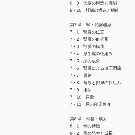
6・9 大腸の構造と機能
6・10 肝臓の構造と機能
第7 章 腎・泌尿器系
7・1 腎臓の位置
7・2 腎臓の血管系
7・3 腎臓の構造
7・4 尿生成の仕組み
7・5 尿の成分
7・6 腎臓による血圧調節
7・7 尿路
7・8 畜尿と排尿の仕組み
7・9 排尿
7・10 尿量
7・11 尿の臨床検査
第8 章 骨格・筋系
8・1 骨の特徴
8・2 骨の発生と成長