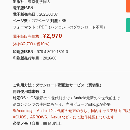
出版社
東京化学同人
電子版ISBN
電子版発売日
2023/08/07
ページ数
272ページ
判型
B5
フォーマット
PDF（パソコンへのダウンロード不可）
¥2,970
電子版販売価格：
(本体¥2,700＋税10％)
印刷版ISBN
978-4-8079-1801-0
印刷版発行年月
2016/06
ご利用方法
ダウンロード型配信サービス（買切型）
同時使用端末数
3
対応OS
iOS最新の２世代前まで / Android最新の２世代前まで
※コンテンツの使用にあたり、専用ビューアisho.jpが必要
※Androidは、Android２世代前の端末のうち、国内キャリア経由で販
AQUOS、ARROWS、Nexusなど）にて動作確認しています
必要メモリ容量
88 MB以上