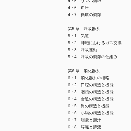
4・5 リンパ循環
4・6 血圧
4・7 循環の調節
第5 章 呼吸器系
5・1 気道
5・2 肺胞におけるガス交換
5・3 呼吸運動
5・4 呼吸の調節の仕組み
第6 章 消化器系
6・1 消化器系の概略
6・2 口腔の構造と機能
6・3 咽頭の構造と機能
6・4 食道の構造と機能
6・5 胃の構造と機能
6・6 小腸の構造と機能
6・7 胆囊と胆汁
6・8 膵臓と膵液