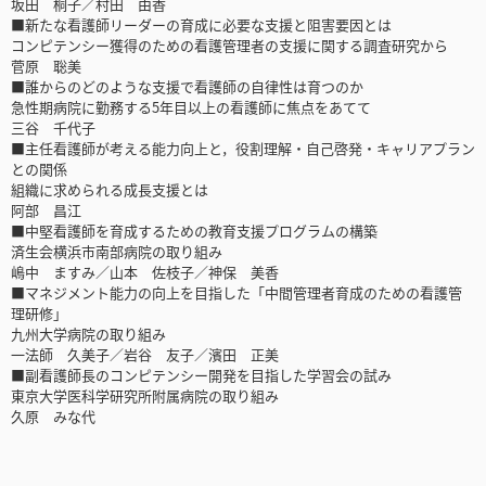
坂田 桐子／村田 由香
■新たな看護師リーダーの育成に必要な支援と阻害要因とは
コンピテンシー獲得のための看護管理者の支援に関する調査研究から
菅原 聡美
■誰からのどのような支援で看護師の自律性は育つのか
急性期病院に勤務する5年目以上の看護師に焦点をあてて
三谷 千代子
■主任看護師が考える能力向上と，役割理解・自己啓発・キャリアプラン
との関係
組織に求められる成長支援とは
阿部 昌江
■中堅看護師を育成するための教育支援プログラムの構築
済生会横浜市南部病院の取り組み
嶋中 ますみ／山本 佐枝子／神保 美香
■マネジメント能力の向上を目指した「中間管理者育成のための看護管
理研修」
九州大学病院の取り組み
一法師 久美子／岩谷 友子／濱田 正美
■副看護師長のコンピテンシー開発を目指した学習会の試み
東京大学医科学研究所附属病院の取り組み
久原 みな代