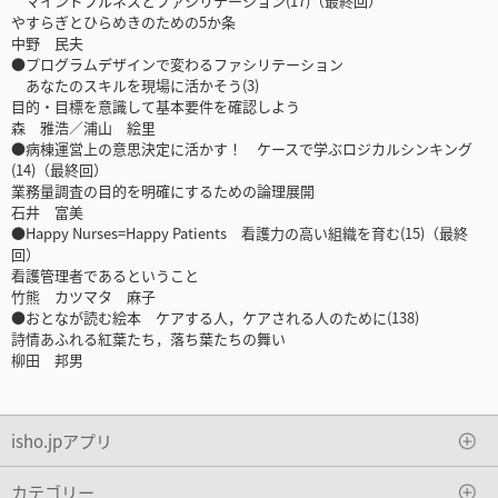
マインドフルネスとファシリテーション(17)（最終回）
やすらぎとひらめきのための5か条
中野 民夫
●プログラムデザインで変わるファシリテーション
あなたのスキルを現場に活かそう(3)
目的・目標を意識して基本要件を確認しよう
森 雅浩／浦山 絵里
●病棟運営上の意思決定に活かす！ ケースで学ぶロジカルシンキング
(14)（最終回）
業務量調査の目的を明確にするための論理展開
石井 富美
●Happy Nurses=Happy Patients 看護力の高い組織を育む(15)（最終
回）
看護管理者であるということ
竹熊 カツマタ 麻子
●おとなが読む絵本 ケアする人，ケアされる人のために(138)
詩情あふれる紅葉たち，落ち葉たちの舞い
柳田 邦男
isho.jpアプリ
カテゴリー