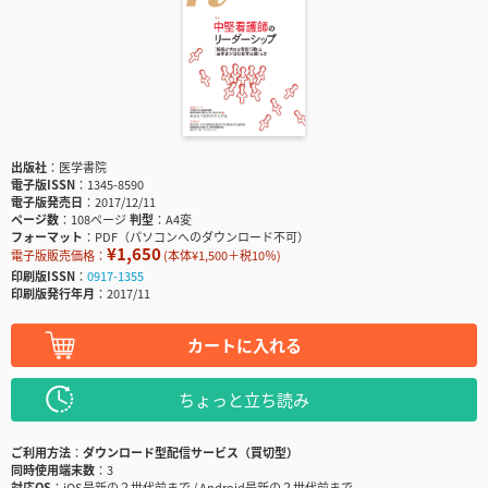
出版社
医学書院
電子版ISSN
1345-8590
電子版発売日
2017/12/11
ページ数
108ページ
判型
A4変
フォーマット
PDF（パソコンへのダウンロード不可）
¥1,650
電子版販売価格：
(本体¥1,500＋税10％)
印刷版ISSN
0917-1355
印刷版発行年月
2017/11
カートに入れる
ちょっと立ち読み
ご利用方法
ダウンロード型配信サービス（買切型）
同時使用端末数
3
対応OS
iOS最新の２世代前まで / Android最新の２世代前まで