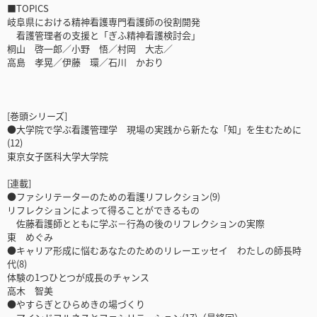
■TOPICS
岐阜県における精神看護専門看護師の役割開発
看護管理者の支援と「ぎふ精神看護検討会」
桐山 啓一郎／小野 悟／村岡 大志／
高島 孝晃／伊藤 環／石川 かおり
[巻頭シリーズ]
●大学院で学ぶ看護管理学 現場の実践から新たな「知」を生むために
(12)
東京女子医科大学大学院
[連載]
●ファシリテーターのための看護リフレクション(9)
リフレクションによって得ることができるもの
佐藤看護師とともに学ぶ－行為の後のリフレクションの実際
東 めぐみ
●キャリア形成に悩むあなたのためのリレーエッセイ わたしの師長時
代(8)
体験の1つひとつが成長のチャンス
高木 智美
●やすらぎとひらめきの場づくり