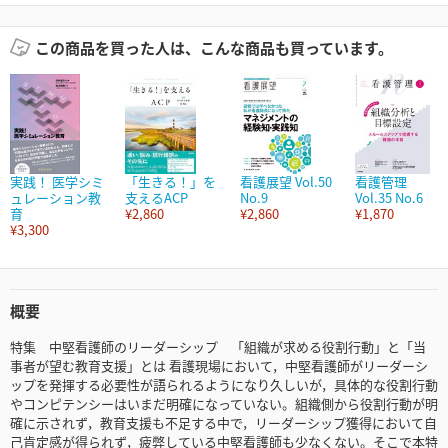
この商品を買った人は、こんな商品も買っています。
実践！ 医学シミ
「生きる！」を
看護展望 Vol.50
看護管理
ュレーション教
支えるACP
No.9
Vol.35 No.6
育
¥2,860
¥2,860
¥1,870
¥3,300
概要
特集 中堅看護師のリーダーシップ 「組織が求める役割行動」と「当
事者が望む教育支援」とは 看護現場において，中堅看護師がリーダーシ
ップを発揮する必要性が語られるようになり久しいが，具体的な役割行動
やコンピテンシーはいまだ明確になっていない。組織側から役割行動が明
確に示されず，教育支援も不足する中で，リーダーシップ獲得において自
己肯定感が得られず，疲弊している中堅看護師も少なくない。そこで本特