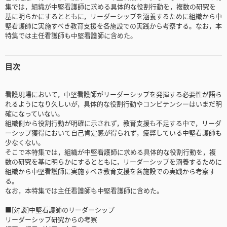
集では，組織が中堅看護師に求める具体的な役割行動を，複数の研究を
基に明らかにするとともに，リーダーシップを涵養するために組織から中
堅看護師に実施すべき教育支援を各施設での実践から考察する。なお，本
特集では主任看護師も中堅看護師に含めた。
目次
看護現場において，中堅看護師がリーダーシップを発揮する必要性が語ら
れるようになり久しいが，具体的な役割行動やコンピテンシーはいまだ明
確になっていない。
組織側から役割行動が明確に示されず，教育支援も不足する中で，リーダ
ーシップ獲得において自己肯定感が得られず，疲弊している中堅看護師も
少なくない。
そこで本特集では，組織が中堅看護師に求める具体的な役割行動を，複
数の研究を基に明らかにするとともに，リーダーシップを涵養するために
組織から中堅看護師に実施すべき教育支援を各施設での実践から考察す
る。
なお，本特集では主任看護師も中堅看護師に含めた。
■[対談]中堅看護師のリーダーシップ
リーダーシップ研究からの考察