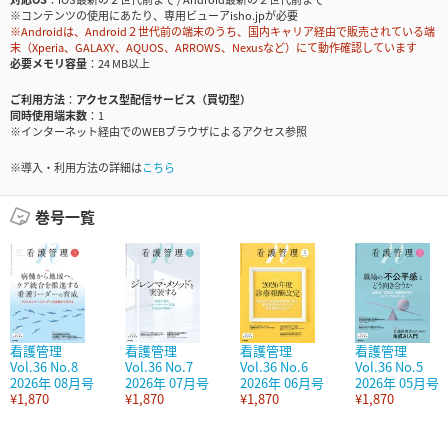
※コンテンツの使用にあたり、専用ビューアisho.jpが必要
※Androidは、Android２世代前の端末のうち、国内キャリア経由で販売されている端
末（Xperia、GALAXY、AQUOS、ARROWS、Nexusなど）にて動作確認しています
必要メモリ容量
24 MB以上
ご利用方法
アクセス型配信サービス（買切型）
同時使用端末数
1
※インターネット経由でのWEBブラウザによるアクセス参照
※導入・利用方法の詳細は
こちら
巻号一覧
看護管理
看護管理
看護管理
看護管理
Vol.36 No.8
Vol.36 No.7
Vol.36 No.6
Vol.36 No.5
2026年 08月号
2026年 07月号
2026年 06月号
2026年 05月号
¥1,870
¥1,870
¥1,870
¥1,870