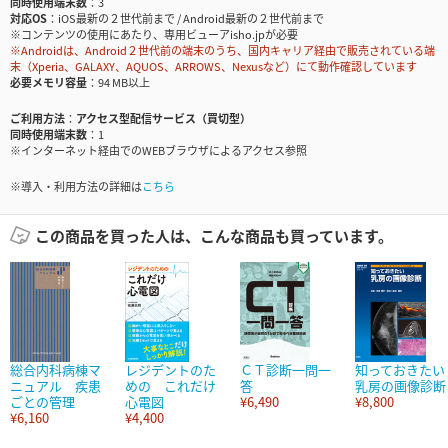
同時使用端末数
3
対応OS
iOS最新の２世代前まで / Android最新の２世代前まで
※コンテンツの使用にあたり、専用ビューアisho.jpが必要
※Androidは、Android２世代前の端末のうち、国内キャリア経由で販売されている端
末（Xperia、GALAXY、AQUOS、ARROWS、Nexusなど）にて動作確認しています
必要メモリ容量
94 MB以上
ご利用方法
アクセス型配信サービス（買切型）
同時使用端末数
1
※インターネット経由でのWEBブラウザによるアクセス参照
※導入・利用方法の詳細は
こちら
この商品を買った人は、こんな商品も買っています。
総合内科病棟マ
レジデントのた
ＣＴ診断一問一
知っておきたい
ニュアル 疾患
めの これだけ
答
乳房の画像診断
ごとの管理
心電図
¥6,490
¥8,800
¥6,160
¥4,400