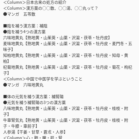
＜Column＞日本古来の処方の紹介
＜Column＞漢方薬の○○散、○○湯、○○丸って？
●マンガ 五苓散
■陰を補う漢方薬：補陰
●陰を補う4つの漢方薬
六味地黄丸【熟地黄・山茱萸・山薬・沢瀉・茯苓・牡丹皮】
麦味地黄丸【熟地黄・山茱萸・山薬・沢瀉・茯苓・牡丹皮・麦門冬・五
味子】
知柏地黄丸【熟地黄・山茱萸・山薬・沢瀉・茯苓・牡丹皮・知母・黄
柏】
杞菊地黄丸【熟地黄・山茱萸・山薬・沢瀉・茯苓・牡丹皮・菊花・枸杞
子】
＜Column＞中国で中医学を学ぶということ
●マンガ 六味地黄丸
■体の元気を補う漢方薬：補腎陽
●元気を補う補腎陽の3つの漢方薬
八味地黄丸【熟地黄・山茱萸・山薬・沢瀉・茯苓・牡丹皮・桂枝・附
子】
牛車腎気丸【熟地黄・山茱萸・山薬・沢瀉・茯苓・牡丹皮・桂枝・附
子・牛膝・車前子】
人参湯【干姜・甘草・蒼朮・人参】
＜Column＞心・肺・脾・肝・腎