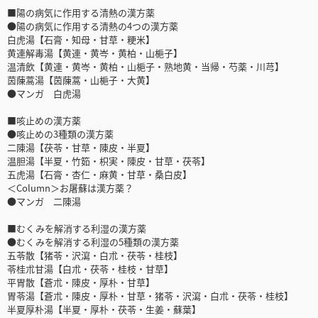
■陽の病気に作用する清熱の漢方薬
●陽の病気に作用する清熱の4つの漢方薬
白虎湯【石膏・知母・甘草・粳米】
黄連解毒湯【黄連・黄岑・黄柏・山梔子】
温清飲【黄連・黄岑・黄柏・山梔子・熟地黄・当帰・芍薬・川芎】
茵蔯蒿湯【茵蔯蒿・山梔子・大黄】
●マンガ 白虎湯
■咳止めの漢方薬
●咳止めの3種類の漢方薬
二陳湯【茯苓・甘草・陳皮・半夏】
温胆湯【半夏・竹筎・枳実・陳皮・甘草・茯苓】
五虎湯【石膏・杏仁・麻黄・甘草・桑白皮】
＜Column＞お屠蘇は漢方薬？
●マンガ 二陳湯
■むくみを解消する利湿の漢方薬
●むくみを解消する利湿の5種類の漢方薬
五苓散【猪苓・沢瀉・白朮・茯苓・桂枝】
苓桂朮甘湯【白朮・茯苓・桂枝・甘草】
平胃散【蒼朮・陳皮・厚朴・甘草】
胃苓湯【蒼朮・陳皮・厚朴・甘草・猪苓・沢瀉・白朮・茯苓・桂枝】
半夏厚朴湯【半夏・厚朴・茯苓・生姜・蘇葉】