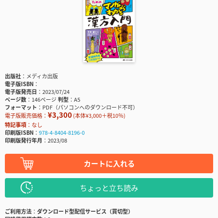
出版社
メディカ出版
電子版ISBN
電子版発売日
2023/07/24
ページ数
146ページ
判型
A5
フォーマット
PDF（パソコンへのダウンロード不可）
¥3,300
電子版販売価格：
(本体¥3,000＋税10％)
特記事項
なし
印刷版ISBN
978-4-8404-8196-0
印刷版発行年月
2023/08
カートに入れる
ちょっと立ち読み
ご利用方法
ダウンロード型配信サービス（買切型）