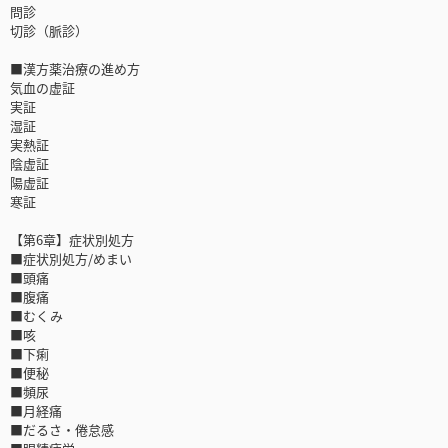
問診
切診（脈診）
■漢方薬治療の進め方
気血の虚証
実証
湿証
実熱証
陰虚証
陽虚証
寒証
【第6章】症状別処方
■症状別処方/めまい
■頭痛
■腹痛
■むくみ
■咳
■下痢
■便秘
■頻尿
■月経痛
■だるさ・倦怠感