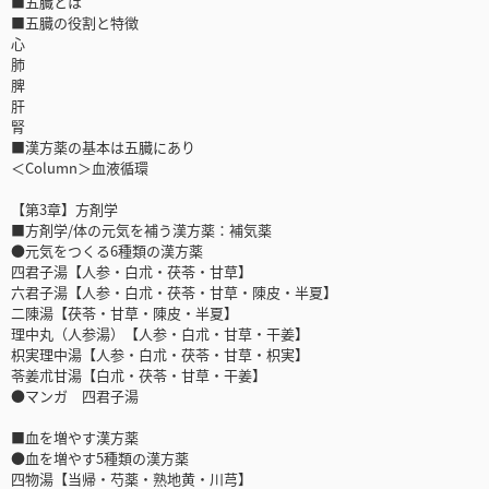
■五臓とは
■五臓の役割と特徴
心
肺
脾
肝
腎
■漢方薬の基本は五臓にあり
＜Column＞血液循環
【第3章】方剤学
■方剤学/体の元気を補う漢方薬：補気薬
●元気をつくる6種類の漢方薬
四君子湯【人参・白朮・茯苓・甘草】
六君子湯【人参・白朮・茯苓・甘草・陳皮・半夏】
二陳湯【茯苓・甘草・陳皮・半夏】
理中丸（人参湯）【人参・白朮・甘草・干姜】
枳実理中湯【人参・白朮・茯苓・甘草・枳実】
苓姜朮甘湯【白朮・茯苓・甘草・干姜】
●マンガ 四君子湯
■血を増やす漢方薬
●血を増やす5種類の漢方薬
四物湯【当帰・芍薬・熟地黄・川芎】