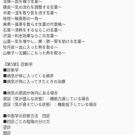
当帰～血を補う生薬～
陳皮～気の流れを調整する生薬～
半夏～湿を取り気を流す生薬～
桂枝～解表剤の一角～
麻黄～風寒を散らす生薬の代表格～
石膏～清熱をするならこの生薬～
沢瀉～利水効果ならこの生薬～
山薬～気を増やし、脾・肺・腎を助ける生薬～
牡丹皮～血に入った熱を取る～
山梔子～五臓にこもった熱を取る～
【第5章】診断学
■診断学
■病気が体に入ってくる順序
■病気が体に入ってきたときの治療
■病気の原因が体内にある場合
実証（気が盛んな状態）：機能亢進している場合
虚証（気が衰えている状態）：機能低下している場合
■中医学の診断方法 四診
●四診ごとの陰陽の分け方
望診
聞診