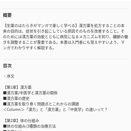
概要
【生薬のはたらきがマンガで楽しく学べる】漢方薬を処方することの本
来の目的は、症状を引き起こしている原因そのものを改善すること。そ
のためには漢方薬の効能とともに病気になるメカニズムを知り、臓腑の働
きを調整することが重要である。本書は入門者にも覚えやすいよう、マ
ンガでわかりやすく解説する。
目次
・序文
【第1章】漢方薬
■漢方薬/中医学と漢方薬の関係
■漢方薬の歴史
■漢方薬を取り巻く問題点とこれからの課題
＜Column＞「漢方」と「漢方薬」と「中医学」の違いって？
【第2章】体の仕組み
■体の仕組み/2種類の治療方法