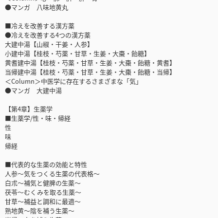
●マンガ 八味地黄丸
■冷えを改善する漢方薬
●冷えを改善する4つの漢方薬
大建中湯【山椒・干姜・人参】
小建中湯【桂枝・芍薬・甘草・生姜・大棗・飴糖】
黄耆建中湯【桂枝・芍薬・甘草・生姜・大棗・飴糖・黄耆】
当帰建中湯【桂枝・芍薬・甘草・生姜・大棗・飴糖・当帰】
＜Column＞中医学に存在するさまざまな「気」
●マンガ 大建中湯
【第4章】生薬学
■生薬学/性・味・帰経
性
味
帰経
■代表的な生薬の効能と特性
人参～気をつくる生薬の代表格～
白朮～補気と健脾の生薬～
茯苓～むくみを取る生薬～
甘草～補益と調和に最適～
熟地黄～陰を補う生薬～