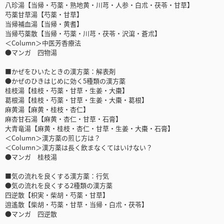
八珍湯【当帰・芍薬・熟地黄・川芎・人参・白朮・茯苓・甘草】
芍薬甘草湯【芍薬・甘草】
当帰補血湯【当帰・黄耆】
当帰芍薬散【当帰・芍薬・川芎・茯苓・沢瀉・蒼朮】
＜Column＞中医芳香療法
●マンガ 四物湯
■かぜをひいたときの漢方薬：解表剤
●かぜのひきはじめに効く5種類の漢方薬
桂枝湯【桂枝・芍薬・甘草・生姜・大棗】
葛根湯【桂枝・芍薬・甘草・生姜・大棗・葛根】
麻黄湯【麻黄・桂枝・杏仁】
麻杏甘石湯【麻黄・杏仁・甘草・石膏】
大青竜湯【麻黄・桂枝・杏仁・甘草・生姜・大棗・石膏】
＜Column＞漢方薬の煎じ方は？
＜Column＞漢方薬は長く飲まなくてはいけない？
●マンガ 桂枝湯
■気の流れを良くする漢方薬：行気
●気の流れを良くする2種類の漢方薬
四逆散【枳実・柴胡・芍薬・甘草】
逍遙散【柴胡・芍薬・甘草・当帰・白朮・茯苓】
●マンガ 四逆散