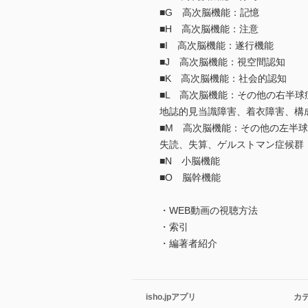
■G 高次脳機能：記憶
■H 高次脳機能：注意
■I 高次脳機能：遂行機能
■J 高次脳機能：視空間認知
■K 高次脳機能：社会的認知
■L 高次脳機能：その他の右半球
地誌的見当識障害、着衣障害、構
■M 高次脳機能：その他の左半
失読、失算、ゲルストマン症候群
■N 小脳機能
■O 脳幹機能
・WEB動画の視聴方法
・索引
・編著者紹介
isho.jpアプリ
カ