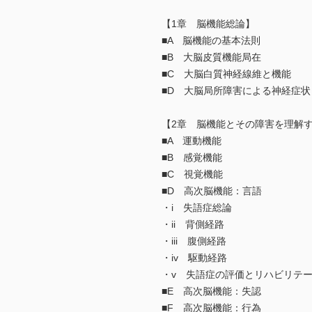
【1章 脳機能総論】
■A 脳機能の基本法則
■B 大脳皮質機能局在
■C 大脳白質神経線維と機能
■D 大脳局所障害による神経症状
【2章 脳機能とその障害を理解
■A 運動機能
■B 感覚機能
■C 視覚機能
■D 高次脳機能：言語
・i 失語症総論
・ii 背側経路
・iii 腹側経路
・iv 駆動経路
・v 失語症の評価とリハビリテ
■E 高次脳機能：失認
■F 高次脳機能：行為