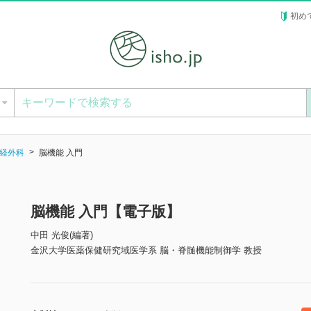
初め
ー
経外科
脳機能 入門
脳機能 入門【電子版】
中田 光俊(編著)
金沢大学医薬保健研究域医学系 脳・脊髄機能制御学 教授