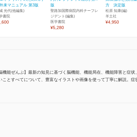
外来マニュアル 第3版
版
方 決定版
城 光代(他編集)
聖路加国際病院内科チーフレ
松原 知康(編)
学書院
ジデント(編集)
羊土社
,600
医学書院
¥4,950
¥5,280
脳機能ぜんぶ】最新の知見に基づく脳機能、機能局在、機能障害と症状
いことすべてについて、豊富なイラストや画像を使って丁寧に解説。症