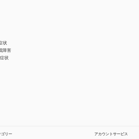
症状
成障害
球症状
テゴリー
アカウントサービス