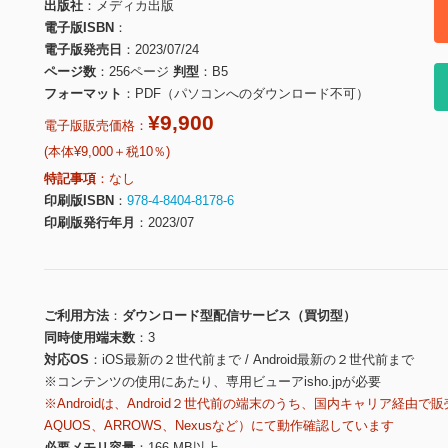
出版社
メディカ出版
電子版ISBN
電子版発売日
2023/07/24
ページ数
256ページ
判型
B5
フォーマット
PDF（パソコンへのダウンロード不可）
¥9,900
電子版販売価格：
(本体¥9,000＋税10％)
特記事項
なし
印刷版ISBN
978-4-8404-8178-6
印刷版発行年月
2023/07
ご利用方法
ダウンロード型配信サービス（買切型）
同時使用端末数
3
対応OS
iOS最新の２世代前まで / Android最新の２世代前まで
※コンテンツの使用にあたり、専用ビューアisho.jpが必要
※Androidは、Android２世代前の端末のうち、国内キャリア経由で販
AQUOS、ARROWS、Nexusなど）にて動作確認しています
必要メモリ容量
166 MB以上