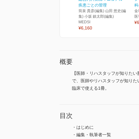
疾患ごとの管理
科
筒泉 貴彦(編集) 山田 悠史(編
金
集) 小坂 鎮太郎(編集)
医
MEDSI
¥6
¥6,160
概要
【医師・リハスタッフが知りたい
で、医師やリハスタッフが知りた
臨床で使える1冊。
目次
・はじめに
・編集・執筆者一覧