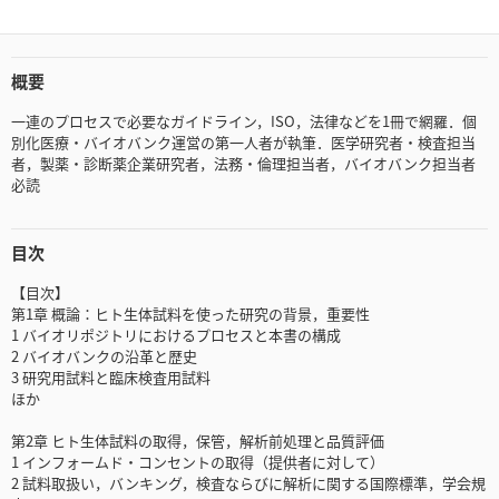
概要
一連のプロセスで必要なガイドライン，ISO，法律などを1冊で網羅．個
別化医療・バイオバンク運営の第一人者が執筆．医学研究者・検査担当
者，製薬・診断薬企業研究者，法務・倫理担当者，バイオバンク担当者
必読
目次
【目次】
第1章 概論：ヒト生体試料を使った研究の背景，重要性
1 バイオリポジトリにおけるプロセスと本書の構成
2 バイオバンクの沿革と歴史
3 研究用試料と臨床検査用試料
ほか
第2章 ヒト生体試料の取得，保管，解析前処理と品質評価
1 インフォームド・コンセントの取得（提供者に対して）
2 試料取扱い，バンキング，検査ならびに解析に関する国際標準，学会規