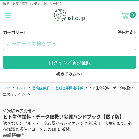
医学・医療の電子コンテンツ配信サービス
0
カテゴリー
詳細検索
ログイン／新規登録
初めての方へ
TOP
すべて
基礎医学系
基礎医学関連科学
ヒト生体試料・データ取扱い
実践ハンドブック
≪実験医学別冊≫
ヒト生体試料・データ取扱い実践ハンドブック【電子版】
適切なサンプル・データ取得からバイオバンク利活用、法規制まで、必
須知識と標準フローをこの1冊に凝縮
森崎 隆幸(監)