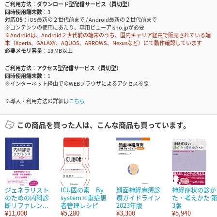
ご利用方法
ダウンロード型配信サービス（買切型）
同時使用端末数
3
対応OS
iOS最新の２世代前まで / Android最新の２世代前まで
※コンテンツの使用にあたり、専用ビューアisho.jpが必要
※Androidは、Android２世代前の端末のうち、国内キャリア経由で販売されている端
末（Xperia、GALAXY、AQUOS、ARROWS、Nexusなど）にて動作確認しています
必要メモリ容量
18 MB以上
ご利用方法
アクセス型配信サービス（買切型）
同時使用端末数
1
※インターネット経由でのWEBブラウザによるアクセス参照
※導入・利用方法の詳細は
こちら
この商品を買った人は、こんな商品も買っています。
ジェネラリスト
ICU医の素 By
顔面神経麻痺診
神経症状の診か
のための内科診
system×重症患
療ガイドライン
た・考えかた 
断リファレン...
者管理レシピ
2023年版
3版
¥11,000
¥5,280
¥3,300
¥5,940