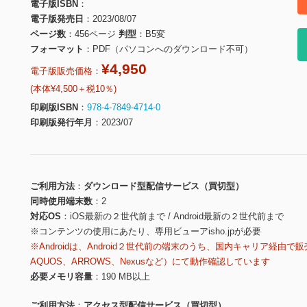
電子版ISBN
電子版発売日
2023/08/07
ページ数
456ページ
判型
B5変
フォーマット
PDF（パソコンへのダウンロード不可）
¥4,950
電子版販売価格：
(本体¥4,500＋税10％)
印刷版ISBN
978-4-7849-4714-0
印刷版発行年月
2023/07
ご利用方法
ダウンロード型配信サービス（買切型）
同時使用端末数
2
対応OS
iOS最新の２世代前まで / Android最新の２世代前まで
※コンテンツの使用にあたり、専用ビューアisho.jpが必要
※Androidは、Android２世代前の端末のうち、国内キャリア経由で販
AQUOS、ARROWS、Nexusなど）にて動作確認しています
必要メモリ容量
190 MB以上
ご利用方法
アクセス型配信サービス（買切型）