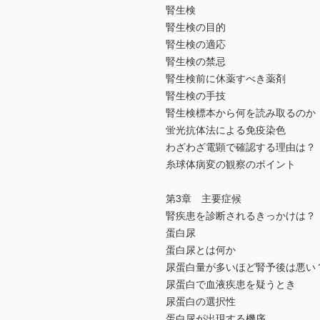
腎生検
腎生検の目的
腎生検の適応
腎生検の禁忌
腎生検前に休薬すべき薬剤
腎生検の手技
腎生検標本から何を読み取るのか
蛍光抗体法による免疫染色
わざわざ電顕で確認する理由は？
糸球体病変の観察のポイント
第3章 主要症候
腎疾患を診断されるきっかけは？
蛋白尿
蛋白尿とは何か
尿蛋白量が多いほど腎予後は悪い
尿蛋白で血液疾患を疑うとき
尿蛋白の選択性
蛋白尿が出現する機序