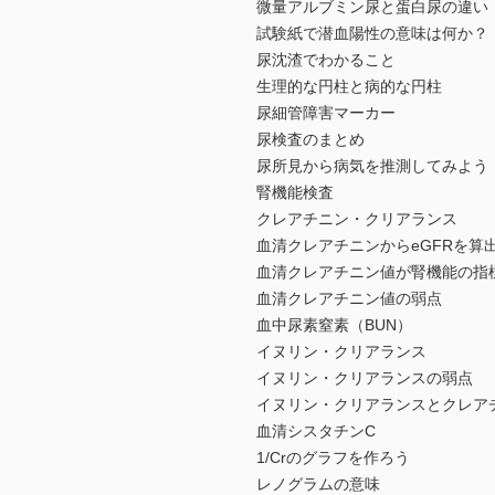
微量アルブミン尿と蛋白尿の違い
試験紙で潜血陽性の意味は何か？
尿沈渣でわかること
生理的な円柱と病的な円柱
尿細管障害マーカー
尿検査のまとめ
尿所見から病気を推測してみよう
腎機能検査
クレアチニン・クリアランス
血清クレアチニンからeGFRを算
血清クレアチニン値が腎機能の指
血清クレアチニン値の弱点
血中尿素窒素（BUN）
イヌリン・クリアランス
イヌリン・クリアランスの弱点
イヌリン・クリアランスとクレア
血清シスタチンC
1/Crのグラフを作ろう
レノグラムの意味