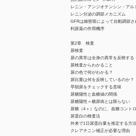
レニン・アンジオテンシン・アル
レニン分泌の調節メカニズム
GFRは緻密斑によって自動調節さ
利尿薬の作用機序
第2章 検査
尿検査
尿の異常は全身の異常を反映する
尿検査からわかること
尿の色で何がわかる？
尿比重は何を反映しているのか？
早朝尿をチェックする意味
尿糖陽性と血糖値の関係
尿糖陽性＝糖尿病とは限らない
尿糖（4＋）なのに、血糖コント
尿蛋白の検査法
外来で1日尿蛋白量を推定する方
クレアチニン補正が必要な理由