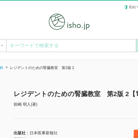
初め
ー
科
レジデントのための腎臓教室 第2版 2
レジデントのための腎臓教室 第2版 2【
前嶋 明人(著)
出版社
日本医事新報社