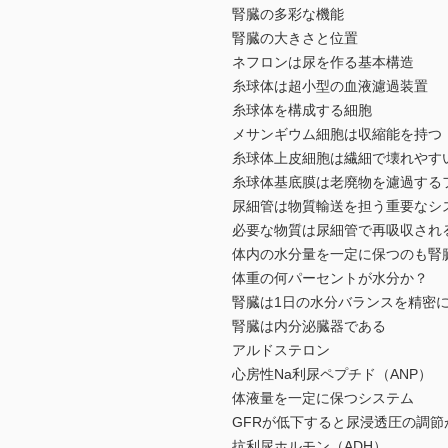
腎臓の多彩な機能
腎臓の大きさと位置
ネフロンは尿を作る基本構造
糸球体は超小型の血液濾過装置
糸球体を構成する細胞
メサンギウム細胞は収縮能を持つ
糸球体上皮細胞は繊細で壊れやす
糸球体基底膜は老廃物を濾過する
尿細管は物質輸送を担う重要なシ
必要な物質は尿細管で再吸収され
体内の水分量を一定に保つのも腎
体重の何パーセントが水分か？
腎臓は1日の水分バランスを精密
腎臓は内分泌臓器である
アルドステロン
心房性Na利尿ペプチド（ANP）
体液量を一定に保つシステム
GFRが低下すると尿浸透圧の調節
抗利尿ホルモン（ADH）