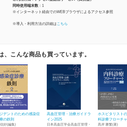
同時使用端末数
1
※インターネット経由でのWEBブラウザによるアクセス参照
※導入・利用方法の詳細は
こちら
は、こんな商品も買っています。
ジデントのための感染症
高血圧管理・治療ガイドラ
ホスピタリスト
療の鉄則
イン2025
科診療フローチャー
 信好(編集)
日本高血圧学会高血圧管理・
髙岸 勝繁(著)