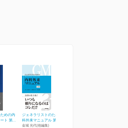
のための内
ジェネラリストのための内
ト 第...
科外来マニュアル 第3版
金城 光代(他編集)