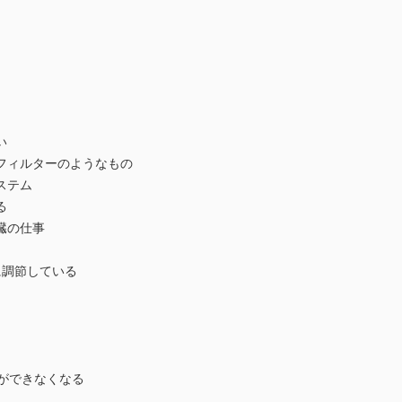
い
フィルターのようなもの
ステム
る
臓の仕事
に調節している
ができなくなる