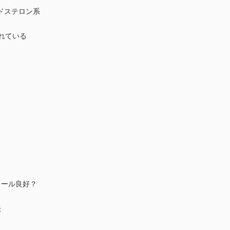
ドステロン系
れている
ロール良好？
法