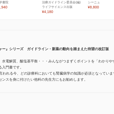
学書院
治療ガイドライン委員会(編)
シーニュ
,940
ライフサイエンス出版
¥8,800
¥4,180
ャー』シリーズ ガイドライン・新薬の動向を踏まえた待望の改訂版
、水電解質、酸塩基平衡・・・みんながつまずくポイントを「わかりや
る入門書です。
と言われる今、どの診療科においても腎臓病学の知識が必須となっていま
センスを身に付けたい他科の先生方にもお勧めします。