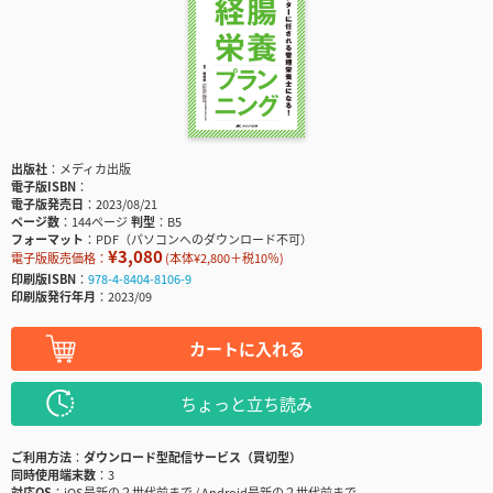
出版社
メディカ出版
電子版ISBN
電子版発売日
2023/08/21
ページ数
144ページ
判型
B5
フォーマット
PDF（パソコンへのダウンロード不可）
¥3,080
電子版販売価格：
(本体¥2,800＋税10％)
印刷版ISBN
978-4-8404-8106-9
印刷版発行年月
2023/09
カートに入れる
ちょっと立ち読み
ご利用方法
ダウンロード型配信サービス（買切型）
同時使用端末数
3
対応OS
iOS最新の２世代前まで / Android最新の２世代前まで