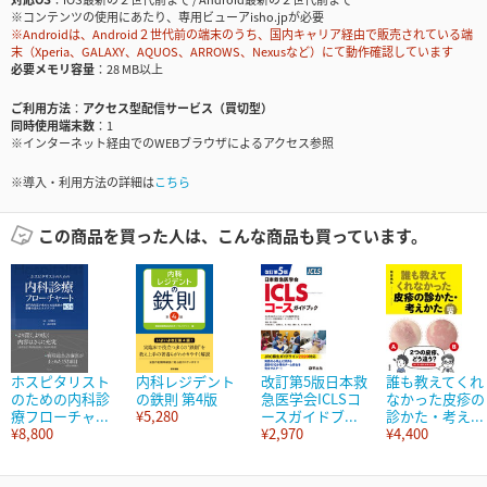
※コンテンツの使用にあたり、専用ビューアisho.jpが必要
※Androidは、Android２世代前の端末のうち、国内キャリア経由で販売されている端
末（Xperia、GALAXY、AQUOS、ARROWS、Nexusなど）にて動作確認しています
必要メモリ容量
28 MB以上
ご利用方法
アクセス型配信サービス（買切型）
同時使用端末数
1
※インターネット経由でのWEBブラウザによるアクセス参照
※導入・利用方法の詳細は
こちら
この商品を買った人は、こんな商品も買っています。
ホスピタリスト
内科レジデント
改訂第5版日本救
誰も教えてくれ
のための内科診
の鉄則 第4版
急医学会ICLSコ
なかった皮疹の
療フローチャ...
¥5,280
ースガイドブ...
診かた・考え...
¥8,800
¥2,970
¥4,400