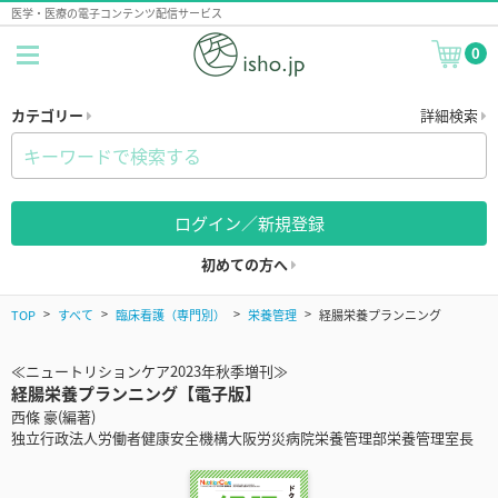
医学・医療の電子コンテンツ配信サービス
0
カテゴリー
詳細検索
ログイン／新規登録
初めての方へ
TOP
すべて
臨床看護（専門別）
栄養管理
経腸栄養プランニング
≪ニュートリションケア2023年秋季増刊≫
経腸栄養プランニング【電子版】
西條 豪(編著)
独立行政法人労働者健康安全機構大阪労災病院栄養管理部栄養管理室長