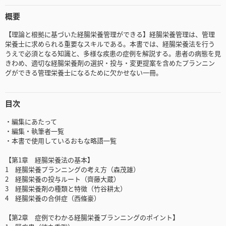
概要
【理論と根拠に基づいた経腸栄養管理ができる】経腸栄養管理は、管理
栄養士に求められる重要なスキルである。本書では、経腸栄養法を行う
うえで必須となる知識と、多様な疾患の症例を解説する。患者の病態を見
きわめ、適切な経腸栄養剤の選択・投与・変更提案を含めたプランニン
グができる管理栄養士になるために欠かせない一冊。
目次
・編集にあたって
・編集・執筆者一覧
・本書で使用しているおもな略語一覧
【第1章 経腸栄養法の基本】
1 経腸栄養プランニングの考え方（森茂雄）
2 経腸栄養の投与ルート（齊藤大蔵）
3 経腸栄養剤の種類と特徴（竹谷耕太）
4 経腸栄養の合併症（西條豪）
【第2章 症例でわかる経腸栄養プランニングのポイント】