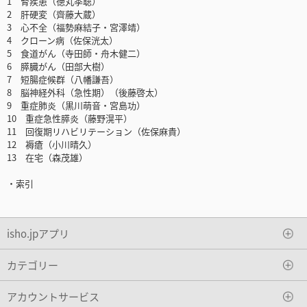
1 腎疾患（徳丸季聡）
2 肝硬変（齊藤大蔵）
3 心不全（福勢麻結子・宮澤靖）
4 クローン病（佐保洸太）
5 食道がん（寺田師・舟木健二）
6 膵臓がん（田部大樹）
7 短腸症候群（八幡謙吾）
8 脳神経外科（急性期）（後藤啓太）
9 重症肺炎（黒川萌音・宮島功）
10 重症急性膵炎（藤野滉平）
11 回復期リハビリテーション（佐保麻貴）
12 褥瘡（小川晴久）
13 在宅（森茂雄）
・索引
isho.jpアプリ
カテゴリー
アカウントサービス