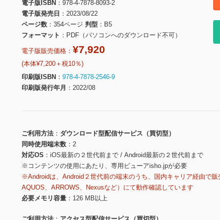
電子版ISBN
978-4-7878-8093-2
電子版発売日
2023/08/22
ページ数
354ページ
判型
B5
フォーマット
PDF（パソコンへのダウンロード不可）
¥7,920
電子版販売価格：
(本体¥7,200＋税10％)
印刷版ISBN
978-4-7878-2546-9
印刷版発行年月
2022/08
ご利用方法
ダウンロード型配信サービス（買切型）
同時使用端末数
2
対応OS
iOS最新の２世代前まで / Android最新の２世代前まで
※コンテンツの使用にあたり、専用ビューアisho.jpが必要
※Androidは、Android２世代前の端末のうち、国内キャリア経由で販
AQUOS、ARROWS、Nexusなど）にて動作確認しています
必要メモリ容量
126 MB以上
ご利用方法
アクセス型配信サービス（買切型）