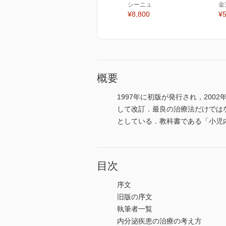
シーニュ
金
¥8,800
¥5
概要
1997年に初版が発行され，200
して改訂．最良の治療法だけでは
としている．教科書である「小児
目次
序文
旧版の序文
執筆者一覧
内分泌疾患の治療の考え方