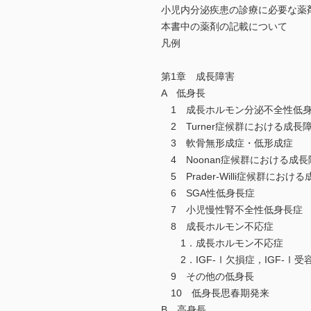
小児内分泌疾患の診療に必要な薬
本書中の薬剤の記載について
凡例
第1章 成長障害
A 低身長
1 成長ホルモン分泌不全性低
2 Turner症候群における成長
3 軟骨無形成症・低形成症
4 Noonan症候群における成長
5 Prader-Willi症候群におけ
6 SGA性低身長症
7 小児慢性腎不全性低身長症
8 成長ホルモン不応症
1．成長ホルモン不応症
2．IGF-Ⅰ欠損症，IGF-Ⅰ受
9 その他の低身長
10 低身長思春期発来
B 高身長