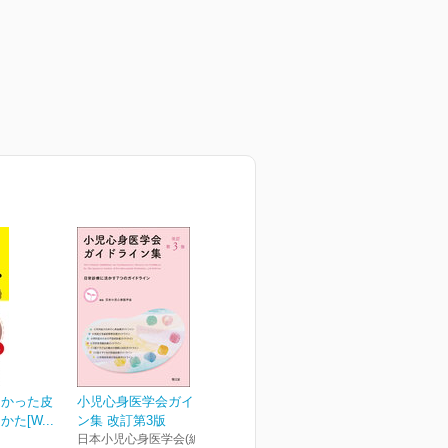
なかった皮
小児心身医学会ガイドライ
た[W...
ン集 改訂第3版
日本小児心身医学会(編)