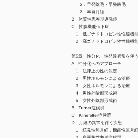
2．早発陰毛・早発腋毛
3．早発月経
B 体質性思春期遅発症
C 性腺機能低下症
1 低ゴナドトロピン性性腺機
2 高ゴナドトロピン性性腺機
第5章 性分化・性発達異常を伴
A 性分化へのアプローチ
1 法律上の性の決定
2 男性ホルモンによる治療
3 女性ホルモンによる治療
4 男性外陰部形成術
5 女性外陰部形成術
B Turner症候群
C Klinefelter症候群
D 月経の異常を伴う疾患
1 続発性無月経，機能性無月
2 多嚢胞性卵巣症候群