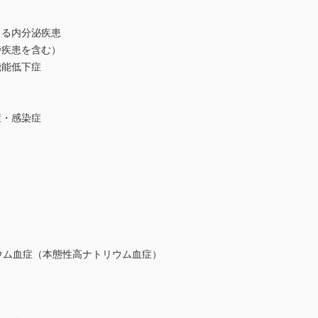
よる内分泌疾患
傍疾患を含む）
機能低下症
症・感染症
ウム血症（本態性高ナトリウム血症）