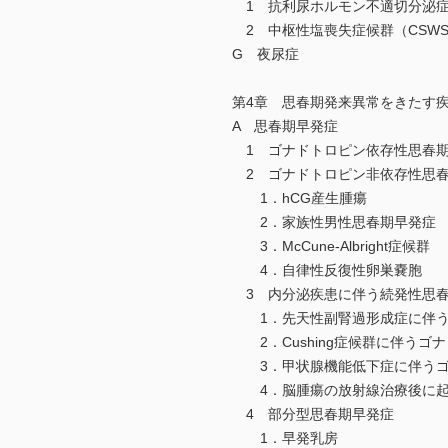
1 抗利尿ホルモン不適切分泌
2 中枢性塩喪失症候群（CSW
G 夜尿症
第4章 思春期発来異常をきたす
A 思春期早発症
1 ゴナドトロピン依存性思春
2 ゴナドトロピン非依存性思
1．hCG産生腫瘍
2．家族性男性思春期早発症
3．McCune-Albright症候群
4．自律性反復性卵巣嚢胞
3 内分泌疾患に伴う続発性思
1．先天性副腎過形成症に伴う
2．Cushing症候群に伴うゴ
3．甲状腺機能低下症に伴うゴ
4．脳腫瘍の放射線治療後に起
4 部分型思春期早発症
1．早発乳房