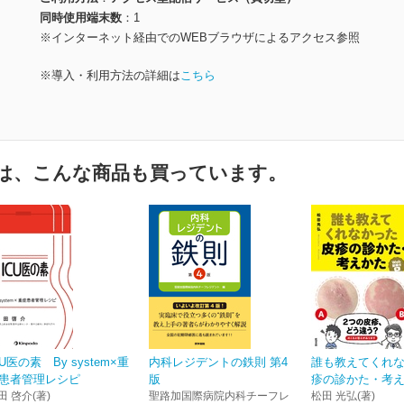
同時使用端末数
1
※インターネット経由でのWEBブラウザによるアクセス参照
※導入・利用方法の詳細は
こちら
は、こんな商品も買っています。
CU医の素 By system×重
内科レジデントの鉄則 第4
誰も教えてくれ
患者管理レシピ
版
疹の診かた・考えか
田 啓介(著)
聖路加国際病院内科チーフレ
松田 光弘(著)