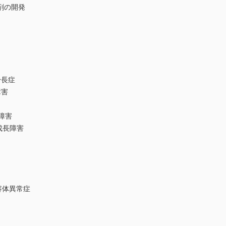
剤の開発
身長症
障害
障害
る成長障害
容体異常症