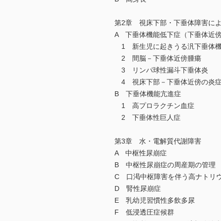
第2章 視床下部・下垂体障害に
A 下垂体機能低下症（下垂体近
1 新生児に起きうる汎下垂体
2 間脳－下垂体近傍腫瘍
3 リンパ球性漏斗下垂体炎
4 視床下部－下垂体近傍の炎
B 下垂体機能亢進症
1 高プロラクチン血症
2 下垂体性巨人症
第3章 水・電解質代謝障害
A 中枢性尿崩症
B 中枢性尿崩症の周産期の管理
C 口渇中枢障害を伴う高ナトリ
D 腎性尿崩症
E 乳幼児習慣性多飲多尿
F 低浸透圧症候群