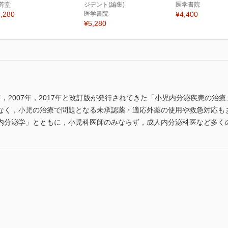
芳堂
ジデント(編集)
医学書院
,280
医学書院
¥4,400
¥5,280
2年，2007年，2017年と改訂版が発行されてきた「小児内分泌疾患の
なく，小児の治療で問題となる未承認薬・適応外薬の使用や救急対応も
内分泌学」とともに，小児科医師のみならず，成人内分泌科医など多く