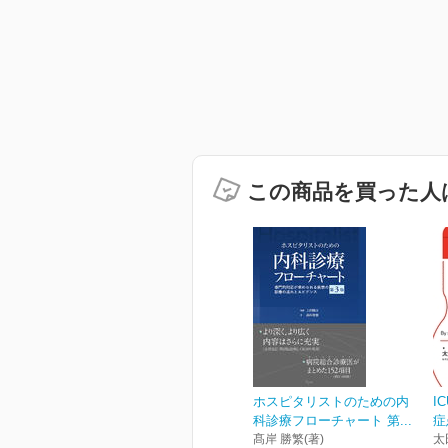
この商品を買った人
ホスピタリストのための内
I
科診療フローチャート 第...
症
髙岸 勝繁(著)
太