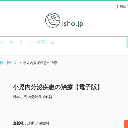
初め
ー
科・新生児
小児内分泌疾患の治療
小児内分泌疾患の治療【電子版】
日本小児内分泌学会(編)
出版社
診断と治療社