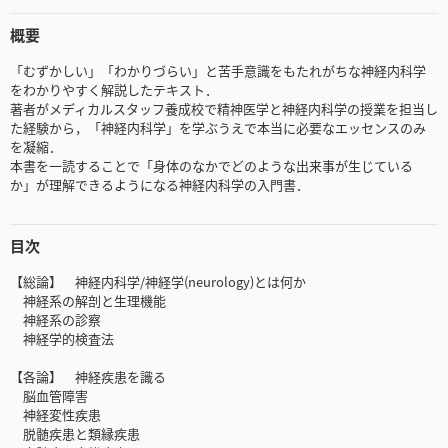
概要
「むずかしい」「わかりづらい」と苦手意識をもたれがちな神経内科学
をわかりやすく解説したテキスト．
著者がメディカルスタッフ養成校で精神医学と神経内科学の授業を担当し
た経験から，「神経内科学」を学ぶうえで本当に必要なエッセンスのみ
を凝縮．
本書を一読することで「身体のなかでどのような出来事が生じている
か」が理解できるようになる神経内科学の入門書．
目次
【総論】 神経内科学/神経学(neurology)とは何か
神経系の解剖と生理機能
神経系の診察
神経学的検査法
【各論】 神経疾患を識る
脳血管障害
神経変性疾患
脱髄疾患と類縁疾患