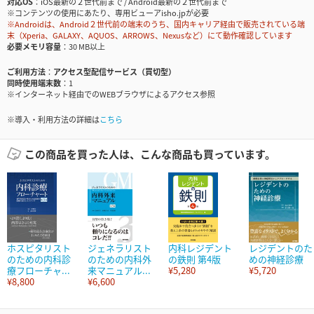
対応OS
iOS最新の２世代前まで / Android最新の２世代前まで
※コンテンツの使用にあたり、専用ビューアisho.jpが必要
※Androidは、Android２世代前の端末のうち、国内キャリア経由で販売されている端
末（Xperia、GALAXY、AQUOS、ARROWS、Nexusなど）にて動作確認しています
必要メモリ容量
30 MB以上
ご利用方法
アクセス型配信サービス（買切型）
同時使用端末数
1
※インターネット経由でのWEBブラウザによるアクセス参照
※導入・利用方法の詳細は
こちら
この商品を買った人は、こんな商品も買っています。
ホスピタリスト
ジェネラリスト
内科レジデント
レジデントのた
のための内科診
のための内科外
の鉄則 第4版
めの神経診療
療フローチャ...
来マニュアル...
¥5,280
¥5,720
¥8,800
¥6,600