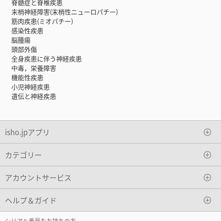
脊髄症と脊椎疾患
末梢神経障害(末梢性ニューロパチー)
筋肉疾患(ミオパチー)
感染性疾患
脳腫瘍
頭部外傷
全身疾患に伴う神経疾患
中毒，栄養障害
機能性疾患
小児神経疾患
遺伝と神経疾患
isho.jpアプリ
カテゴリー
アカウントサービス
ヘルプ＆ガイド
シリアル番号をお持ちの方