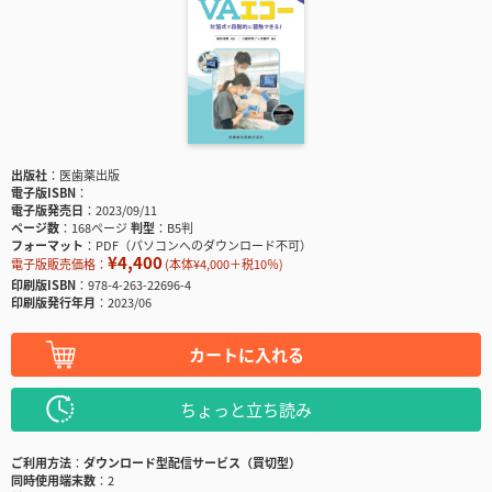
出版社
医歯薬出版
電子版ISBN
電子版発売日
2023/09/11
ページ数
168ページ
判型
B5判
フォーマット
PDF（パソコンへのダウンロード不可）
¥4,400
電子版販売価格：
(本体¥4,000＋税10％)
印刷版ISBN
978-4-263-22696-4
印刷版発行年月
2023/06
カートに入れる
ちょっと立ち読み
ご利用方法
ダウンロード型配信サービス（買切型）
同時使用端末数
2