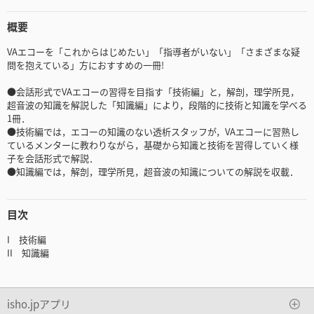
概要
VAエコーを「これからはじめたい」「指導者がいない」「さまざまな疑
問を抱えている」方におすすめの一冊!
●会話形式でVAエコーの習得を目指す「技術編」と，解剖，理学所見，
超音波の知識を解説した「知識編」により，段階的に技術と知識を学べる
1冊．
●技術編では，エコーの知識のない透析スタッフが，VAエコーに習熟し
ているメンターに教わりながら，基礎から知識と技術を習得していく様
子を会話形式で解説．
●知識編では，解剖，理学所見，超音波の知識についての解説を収載．
目次
I 技術編
II 知識編
isho.jpアプリ