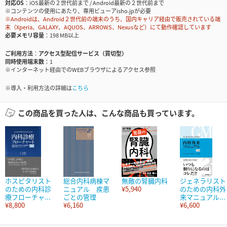
対応OS
iOS最新の２世代前まで / Android最新の２世代前まで
※コンテンツの使用にあたり、専用ビューアisho.jpが必要
※Androidは、Android２世代前の端末のうち、国内キャリア経由で販売されている端
末（Xperia、GALAXY、AQUOS、ARROWS、Nexusなど）にて動作確認しています
必要メモリ容量
198 MB以上
ご利用方法
アクセス型配信サービス（買切型）
同時使用端末数
1
※インターネット経由でのWEBブラウザによるアクセス参照
※導入・利用方法の詳細は
こちら
この商品を買った人は、こんな商品も買っています。
ホスピタリスト
総合内科病棟マ
無敵の腎臓内科
ジェネラリスト
のための内科診
ニュアル 疾患
¥5,940
のための内科外
療フローチャ...
ごとの管理
来マニュアル...
¥8,800
¥6,160
¥6,600