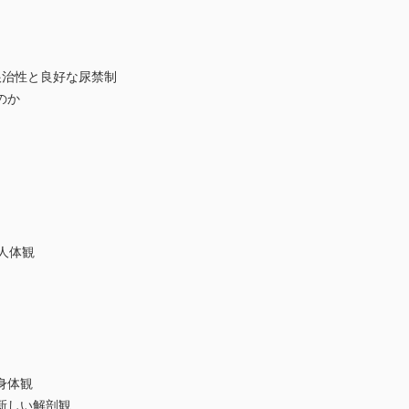
治性と良好な尿禁制
のか
人体観
身体観
新しい解剖観