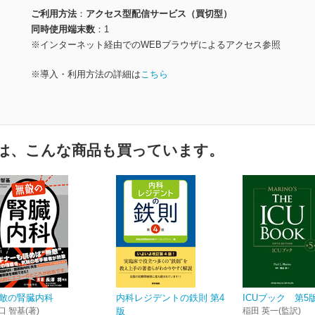
ご利用方法
アクセス型配信サービス（買切型）
同時使用端末数
1
※インターネット経由でのWEBブラウザによるアクセス参照
※導入・利用方法の詳細は
こちら
は、こんな商品も買っています。
敵の腎臓内科
内科レジデントの鉄則 第4
ICUブック 第5
口 智基(著)
版
稲田 英一(監訳)