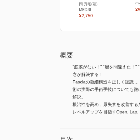
中
岡 秀昭(著)
¥5
MEDSI
¥2,750
概要
“筋膜がない！” “層を間違えた！”
念が解決する！
Fasciaの微細構造を正しく認
術の実際の手術手技についても微
解説。
根治性を高め，尿失禁を改善する
レベルアップを目指すOpen, Lap
目次