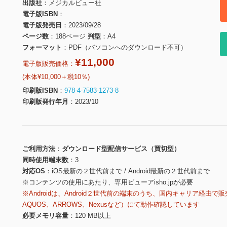
出版社
メジカルビュー社
電子版ISBN
電子版発売日
2023/09/28
ページ数
188ページ
判型
A4
フォーマット
PDF（パソコンへのダウンロード不可）
¥11,000
電子版販売価格：
(本体¥10,000＋税10％)
印刷版ISBN
978-4-7583-1273-8
印刷版発行年月
2023/10
ご利用方法
ダウンロード型配信サービス（買切型）
同時使用端末数
3
対応OS
iOS最新の２世代前まで / Android最新の２世代前まで
※コンテンツの使用にあたり、専用ビューアisho.jpが必要
※Androidは、Android２世代前の端末のうち、国内キャリア経由で販
AQUOS、ARROWS、Nexusなど）にて動作確認しています
必要メモリ容量
120 MB以上