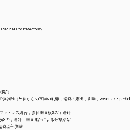
adical Prostatectomy−
開”）
（外側からの直腸の剥離，精嚢の露出，剥離，vascular・pedic
ットレス縫合，腹側垂直横8の字運針
8の字運針，垂直運針による分割結紮
精嚢基部剥離