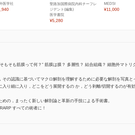
外医学社
MEDSI
聖路加国際病院内科チーフレ
,940
¥11,000
ジデント(編集)
医学書院
¥5,280
 “そもそも筋膜って何？” 筋膜は膜？ 多層性？ 結合組織？ 細胞外マトリク
識し，その認識に基づいてマクロ解剖を理解するために必要な解剖を写真
に入り細に入り，どこをどう展開するの か，どう剥離/切開するのが有
ための，まったく新しい解剖論と革新の手技による手術書。
, RARP すべての術者に！