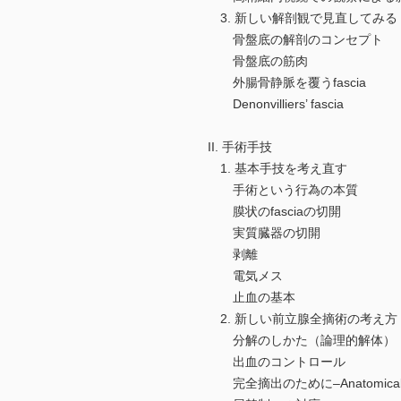
3. 新しい解剖観で見直してみる
骨盤底の解剖のコンセプト
骨盤底の筋肉
外腸骨静脈を覆うfascia
Denonvilliers’ fascia
II. 手術手技
1. 基本手技を考え直す
手術という行為の本質
膜状のfasciaの切開
実質臓器の切開
剥離
電気メス
止血の基本
2. 新しい前立腺全摘術の考え方
分解のしかた（論理的解体）
出血のコントロール
完全摘出のために–Anatomical En-bl