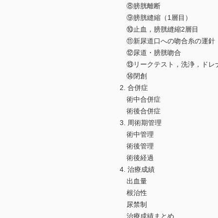
⑧膀胱離断
⑨膀胱縫縮（1層目）
⑩止血，膀胱縫縮2層目
⑪新尿道口への吻合糸の運針
⑫尿道・膀胱吻合
⑬リークテスト，洗浄，ドレ
⑭閉創
2. 合併症
術中合併症
術後合併症
3. 周術期管理
術中管理
術後管理
術後経過
4. 治療成績
出血量
根治性
尿禁制
治療成績まとめ