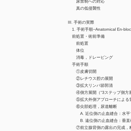
尿禁制への対応
真の低侵襲性
III. 手術の実際
1. 手術手順−Anatomical En-bloc R
前処置・術前準備
前処置
体位
消毒，ドレーピング
手術手順
①皮膚切開
②レチウス腔の展開
③拡大リンパ節郭清
④側方展開（“3ステップ側方展
⑤拡大外側アプローチによる背側剥離
⑥尖部処理，尿道離断
A. 近位側の止血縫合：水平マ
B. 遠位側の止血縫合：垂直横
⑦前立腺背側の露出の完成，