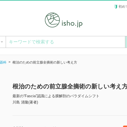
初め
ー
器科
根治のための前立腺全摘術の新しい考え方
根治のための前立腺全摘術の新しい考え
最新の“Fascia”認識による膜解剖のパラダイムシフト
川島 清隆(著者)