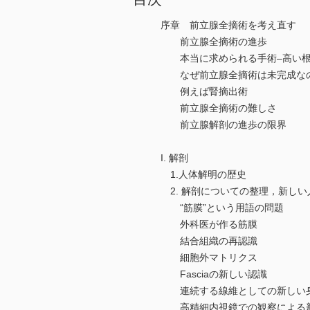
序章 前立腺全摘術を考え直す
前立腺全摘術の進歩
本当に求められる手術–高い根
なぜ前立腺全摘術は未完成な
例えば腎摘出術
前立腺全摘術の難しさ
前立腺解剖の進歩の限界
I. 解剖
1.人体解明の歴史
2. 解剖についての整理，新しい
“筋膜”という用語の問題
外科医が作る筋膜
結合組織の再認識
細胞外マトリクス
Fasciaの新しい認識
連続する線維としての新しい
高精細内視鏡での観察による