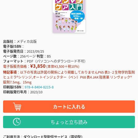
出版社
メディカ出版
電子版ISBN
電子版発売日
2023/09/25
ページ数
256ページ
判型
B5
フォーマット
PDF（パソコンへのダウンロード不可）
¥3,850
電子版販売価格：
(本体¥3,500＋税10％)
特記事項
以下の写真は許諾の関係により掲載しておりませんP65 表3 - 2 生物学的製剤
ヒュミラ®シリンジ,オートインジェクター（ペン）P68 表4 JAK 阻害薬 リンヴォック®
錠剤7.5mg、15mg
印刷版ISBN
978-4-8404-8215-8
印刷版発行年月
2023/10
カートに入れる
ちょっと立ち読み
ご利用方法
ダウンロード型配信サービス（買切型）