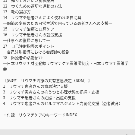
11 知っておきたい食事療法
12 歩くための適切な運動の方法
13 靴の選び方
14 リウマチ患者さんによく使われる自助具
―関節の変形のため日常生活で困っている患者さんへの支援―
15 リウマチ治療と口腔ケア
16 リウマチ患者さんの就労支援
―仕事への復帰に際して―
17 自己注射指導のポイント
―自己注射指導における看護師の役割―
18 医療者の活動紹介
―日本リウマチ財団登録リウマチケア看護師制度・日本リウマチ看護学
会―
【第3章 リウマチ治療の共有意思決定（SDM）】
1 リウマチ患者さんの意思決定支援
2 リウマチ患者さんの抑うつと心理状態の把握・支援
3 リウマチ患者さんの妊娠・出産の支援
4 リウマチ患者さんのセルフマネジメント力開発支援（患者教育）
・付録 リウマチケアのキーワードINDEX