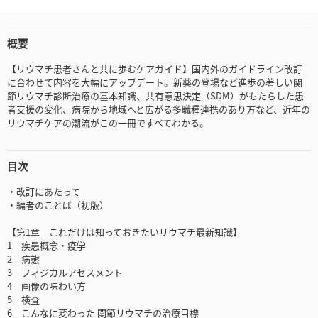
概要
【リウマチ患者さんと共に歩むケアガイド】国内外のガイドライン改訂
に合わせて内容を大幅にアップデート。新薬の登場など進歩の著しい関
節リウマチ診断治療の基本知識、共有意思決定（SDM）がもたらした患
者支援の変化、病院から地域へと広がる多職種連携のあり方など、近年の
リウマチケアの潮流がこの一冊ですべてわかる。
目次
・改訂にあたって
・編者のことば（初版）
【第1章 これだけは知っておきたいリウマチ最新知識】
1 疾患概念・疫学
2 病態
3 フィジカルアセスメント
4 画像の味わい方
5 検査
6 こんなに変わった 関節リウマチの治療目標