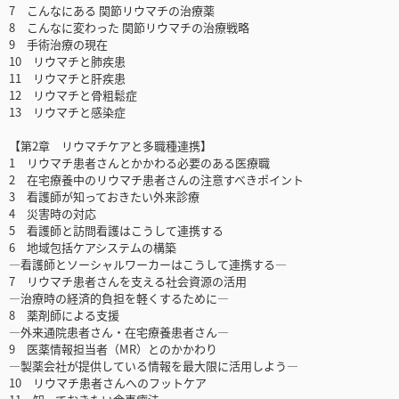
7 こんなにある 関節リウマチの治療薬
8 こんなに変わった 関節リウマチの治療戦略
9 手術治療の現在
10 リウマチと肺疾患
11 リウマチと肝疾患
12 リウマチと骨粗鬆症
13 リウマチと感染症
【第2章 リウマチケアと多職種連携】
1 リウマチ患者さんとかかわる必要のある医療職
2 在宅療養中のリウマチ患者さんの注意すべきポイント
3 看護師が知っておきたい外来診療
4 災害時の対応
5 看護師と訪問看護はこうして連携する
6 地域包括ケアシステムの構築
―看護師とソーシャルワーカーはこうして連携する―
7 リウマチ患者さんを支える社会資源の活用
―治療時の経済的負担を軽くするために―
8 薬剤師による支援
―外来通院患者さん・在宅療養患者さん―
9 医薬情報担当者（MR）とのかかわり
―製薬会社が提供している情報を最大限に活用しよう―
10 リウマチ患者さんへのフットケア