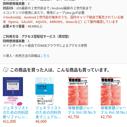
同時使用端末数
3
対応OS
iOS最新の２世代前まで / Android最新の２世代前まで
※コンテンツの使用にあたり、専用ビューアisho.jpが必要
※Androidは、Android２世代前の端末のうち、国内キャリア経由で販売されている端
末（Xperia、GALAXY、AQUOS、ARROWS、Nexusなど）にて動作確認しています
必要メモリ容量
48 MB以上
ご利用方法
アクセス型配信サービス（買切型）
同時使用端末数
1
※インターネット経由でのWEBブラウザによるアクセス参照
※導入・利用方法の詳細は
こちら
この商品を買った人は、こんな商品も買っています。
ジェネラリスト
ジェネラリスト
脊椎脊髄ジャー
脊椎脊髄ジャー
のための内科診
のための内科外
ナル Vol.38 No.9
ナル Vol.38 No.
断リファレン...
来マニュアル...
¥2,750
¥2,750
¥11,000
¥6,600