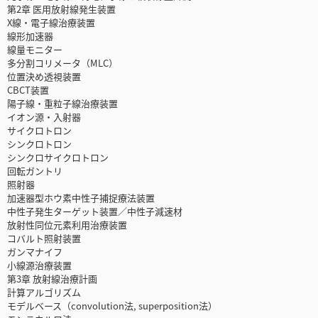
第2章 医用放射線発生装置
X線・電子線治療装置
線形加速器
線量モニター
多分割コリメータ（MLC）
位置決め透視装置
CBCT装置
陽子線・重粒子線治療装置
イオン源・入射器
サイクロトロン
シンクロトロン
シンクロサイクロトロン
回転ガントリ
照射器
加速器型ホウ素中性子捕捉療法装置
中性子発生ターゲット装置／中性子減速材
放射性同位元素利用治療装置
コバルト照射装置
ガンマナイフ
小線源治療装置
第3章 放射線治療計画
計算アルゴリズム
モデルベース（convolution法, superposition法）