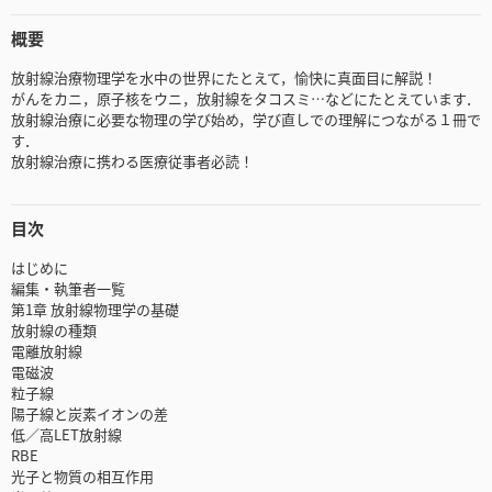
概要
放射線治療物理学を水中の世界にたとえて，愉快に真面目に解説！
がんをカニ，原子核をウニ，放射線をタコスミ…などにたとえています．
放射線治療に必要な物理の学び始め，学び直しでの理解につながる１冊で
す．
放射線治療に携わる医療従事者必読！
目次
はじめに
編集・執筆者一覧
第1章 放射線物理学の基礎
放射線の種類
電離放射線
電磁波
粒子線
陽子線と炭素イオンの差
低／高LET放射線
RBE
光子と物質の相互作用