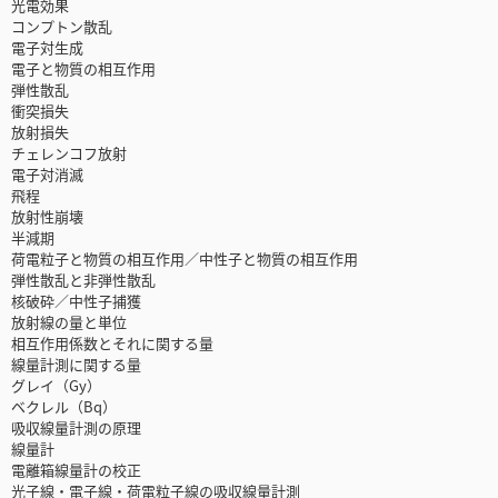
光電効果
コンプトン散乱
電子対生成
電子と物質の相互作用
弾性散乱
衝突損失
放射損失
チェレンコフ放射
電子対消滅
飛程
放射性崩壊
半減期
荷電粒子と物質の相互作用／中性子と物質の相互作用
弾性散乱と非弾性散乱
核破砕／中性子捕獲
放射線の量と単位
相互作用係数とそれに関する量
線量計測に関する量
グレイ（Gy）
ベクレル（Bq）
吸収線量計測の原理
線量計
電離箱線量計の校正
光子線・電子線・荷電粒子線の吸収線量計測