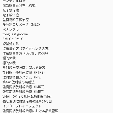
モンテカルロ法
深部線量百分率（PDD）
光子線治療
電子線治療
重荷電粒子線治療
多分割コリメータ（MLC）
ペナンブラ
tongue & groove
SMLCとDMLC
線量処方法
点線量処方（アイソセンタ処方）
体積線量処方（D95％，D50%）
標的体積
標的体積
放射線治療計画に関わる装置
放射線治療計画装置（RTPS）
放射線情報システム（RIS）
第4章 放射線の照射法
強度変調放射線治療（IMRT）
強度変調放射線治療（IMRT）
VMAT（強度変調回転放射線治療）
強度変調放射線治療の線量分布図
インタープレイエフェクト
強度変調放射線治療における品質管理