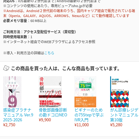
対応OS
iOS最新の２世代前まで / Android最新の２世代前まで
※コンテンツの使用にあたり、専用ビューアisho.jpが必要
※Androidは、Android２世代前の端末のうち、国内キャリア経由で販売されている端
末（Xperia、GALAXY、AQUOS、ARROWS、Nexusなど）にて動作確認しています
必要メモリ容量
60 MB以上
ご利用方法
アクセス型配信サービス（買切型）
同時使用端末数
1
※インターネット経由でのWEBブラウザによるアクセス参照
※導入・利用方法の詳細は
こちら
この商品を買った人は、こんな商品も買っています。
感染症プラチナ
骨軟部画像診断
ビギナーのため
がん診療レジデ
マニュアル Ver.9
の勘ドコロNEO
の75Stepで学ぶ
ントマニュアル
2025-2026
¥9,900
IVR入門
第10版
¥2,750
¥11,000
¥5,280