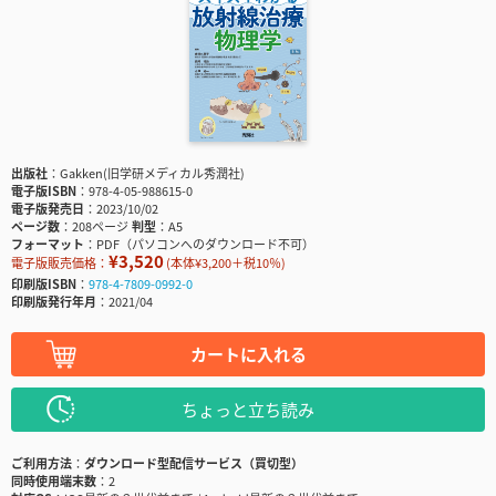
出版社
Gakken(旧学研メディカル秀潤社)
電子版ISBN
978-4-05-988615-0
電子版発売日
2023/10/02
ページ数
208ページ
判型
A5
フォーマット
PDF（パソコンへのダウンロード不可）
¥3,520
電子版販売価格：
(本体¥3,200＋税10％)
印刷版ISBN
978-4-7809-0992-0
印刷版発行年月
2021/04
カートに入れる
ちょっと立ち読み
ご利用方法
ダウンロード型配信サービス（買切型）
同時使用端末数
2