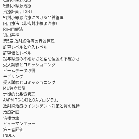
密封小線源治療
治療計画，IGBT
密封小線源治療における品質管理
内用療法（非密封小線源治療）
RI内用療法
退出基準
第5章 放射線治療の品質管理
許容レベルと介入レベル
許容値とレベル
投与線量の不確かさと空間位置の不確かさ
受入試験とコミッショニング
ビームデータ取得
モデリング
受入試験とコミッショニング
MU独立検証
定期的な品質管理
AAPM TG-142とQAプログラム
放射線治療のインシデント対策と質の維持
治療計画
情報伝達
ヒューマンエラー
第三者評価
INDEX