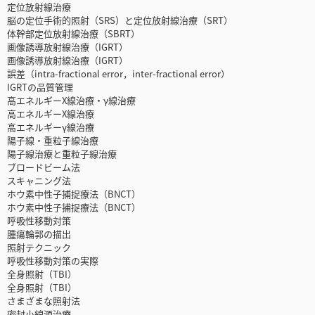
定位放射線治療
脳の定位手術的照射（SRS）と定位放射線治療（SRT）
体幹部定位放射線治療（SBRT）
画像誘導放射線治療（IGRT）
画像誘導放射線治療（IGRT）
誤差（intra-fractional error，inter-fractional error）
IGRTの品質管理
高エネルギーX線治療・γ線治療
高エネルギーX線治療
高エネルギーγ線治療
陽子線・重粒子線治療
陽子線治療と重粒子線治療
ブロードビーム法
スキャニング法
ホウ素中性子捕捉療法（BNCT）
ホウ素中性子捕捉療法（BNCT）
呼吸性移動対策
腫瘍輪郭の描出
照射テクニック
呼吸性移動対策の実際
全身照射（TBI）
全身照射（TBI）
さまざまな照射法
密封小線源治療