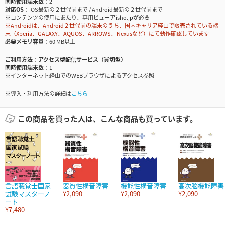
同時使用端末数
2
対応OS
iOS最新の２世代前まで / Android最新の２世代前まで
※コンテンツの使用にあたり、専用ビューアisho.jpが必要
※Androidは、Android２世代前の端末のうち、国内キャリア経由で販売されている端
末（Xperia、GALAXY、AQUOS、ARROWS、Nexusなど）にて動作確認しています
必要メモリ容量
60 MB以上
ご利用方法
アクセス型配信サービス（買切型）
同時使用端末数
1
※インターネット経由でのWEBブラウザによるアクセス参照
※導入・利用方法の詳細は
こちら
この商品を買った人は、こんな商品も買っています。
言語聴覚士国家
器質性構音障害
機能性構音障害
高次脳機能障害
試験マスターノ
¥2,090
¥2,090
¥2,090
ート
¥7,480