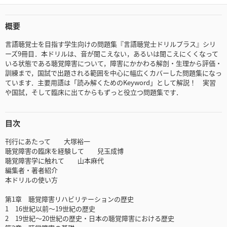
概要
言語聴覚士を目指す学生向けの問題集『言語聴覚士ドリルプラス』シリ
ーズ9冊目．本ドリルは、音が聞こえない，あるいは聞こえにくくなって
いる状態である聴覚障害について，障害にかかわる解剖・生理から評価・
訓練まで，国試で出題される範囲を中心に幅広くカバーした問題集になっ
ています．主要用語は「読み解くためのKeyword」として解説！ 実習
や国試，そして臨床に出てからもずっと役立つ問題集です．
目次
刊行にあたって 大塚裕一
聴覚障害の臨床を経験して 兒玉成博
聴覚障害学に触れて 山本麻代
編集者・著者紹介
本ドリルの使い方
第1章 聴覚障害リハビリテーションの歴史
1 16世紀以前～19世紀の歴史
2 19世紀～20世紀の歴史・日本の聴覚障害における歴史