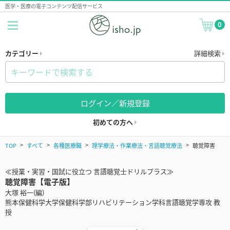
医学・医療の電子コンテンツ配信サービス
0
カテゴリー
詳細検索
ログイン／新規登録
初めての方へ
TOP
すべて
各種医療職
理学療法・作業療法・言語聴覚療法
聴覚障害
≪授業・実習・国試に役立つ 言語聴覚士ドリルプラス≫
聴覚障害【電子版】
大塚 裕一(編)
熊本保健科学大学保健科学部リハビリテーション学科言語聴覚学専攻 教
授