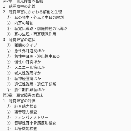
第2章 聴覚障害の基礎
1 聴覚障害の定義
2 聴覚障害にかかわる解剖と生理
① 耳の発生・外耳と中耳の解剖
② 内耳の解剖
③ 聴覚伝導路・前庭神経の伝導路
④ 耳の生理・両耳聴覚作用
3 聴覚障害の症状
① 難聴のタイプ
② 急性外耳道炎ほか
③ 急性中耳炎・滲出性中耳炎
④ 慢性中耳炎ほか
⑤ メニエール病ほか
⑥ 老人性難聴ほか
⑦ 聴神経腫瘍ほか
⑧ 遺伝性難聴・遺伝子診断
⑨ 胎生期性難聴ほか
第3章 聴覚障害の臨床
1 聴覚障害の評価
① 純音聴力検査
② 語音聴力検査
③ ティンパノメトリー
④ 音響性耳小骨筋反射検査
⑤ 耳管機能検査