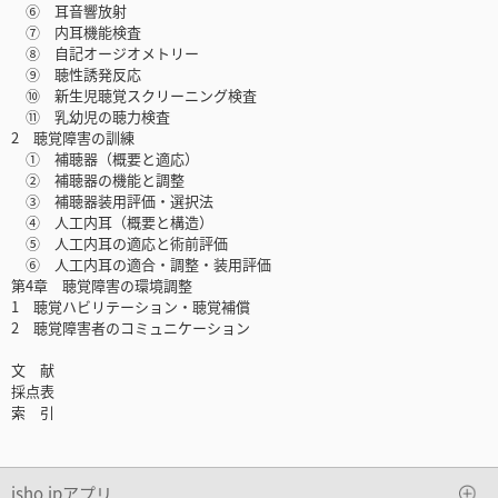
⑥ 耳音響放射
⑦ 内耳機能検査
⑧ 自記オージオメトリー
⑨ 聴性誘発反応
⑩ 新生児聴覚スクリーニング検査
⑪ 乳幼児の聴力検査
2 聴覚障害の訓練
① 補聴器（概要と適応）
② 補聴器の機能と調整
③ 補聴器装用評価・選択法
④ 人工内耳（概要と構造）
⑤ 人工内耳の適応と術前評価
⑥ 人工内耳の適合・調整・装用評価
第4章 聴覚障害の環境調整
1 聴覚ハビリテーション・聴覚補償
2 聴覚障害者のコミュニケーション
文 献
採点表
索 引
isho.jpアプリ