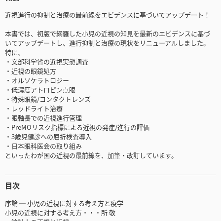
近視進行の抑制と治療の最前線をエビデンスに基づいてアップデート！
本書では、初版で網羅した小児の近視の知見を最新のエビデンスに基づ
いてアップデートし、進行抑制と治療の現状をリニューアルしました。
特に、
・文部科学省の近視実態調査
・近視の眼鏡処方
・オルソケラトロジー
・低濃度アトロピン点眼
・特殊眼鏡/コンタクトレンズ
・レッドライト治療
・眼軸長での近視進行管理
・PreMOリスク指標による近視の発症/進行の評価
・3歳児健診への屈折検査導入
・日本眼科医会の取り組み
といったわが国の近視の最前線を、加筆・改訂しています。
目次
序論 ─ 小児の近視に対する考え方と疫学
小児の近視に対する考え方・・・所 敬