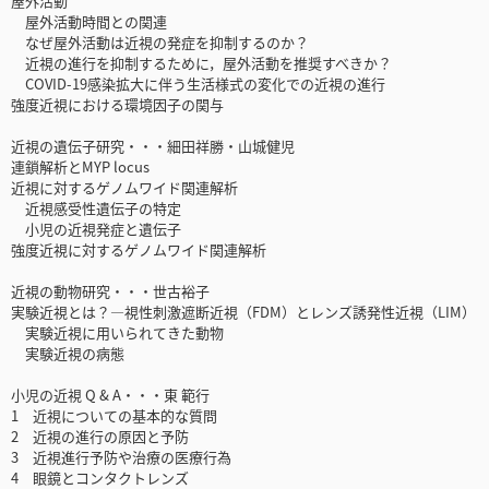
屋外活動
屋外活動時間との関連
なぜ屋外活動は近視の発症を抑制するのか？
近視の進行を抑制するために，屋外活動を推奨すべきか？
COVID-19感染拡大に伴う生活様式の変化での近視の進行
強度近視における環境因子の関与
近視の遺伝子研究・・・細田祥勝・山城健児
連鎖解析とMYP locus
近視に対するゲノムワイド関連解析
近視感受性遺伝子の特定
小児の近視発症と遺伝子
強度近視に対するゲノムワイド関連解析
近視の動物研究・・・世古裕子
実験近視とは？—視性刺激遮断近視（FDM）とレンズ誘発性近視（LIM）
実験近視に用いられてきた動物
実験近視の病態
小児の近視 Q & A・・・東 範行
1 近視についての基本的な質問
2 近視の進行の原因と予防
3 近視進行予防や治療の医療行為
4 眼鏡とコンタクトレンズ