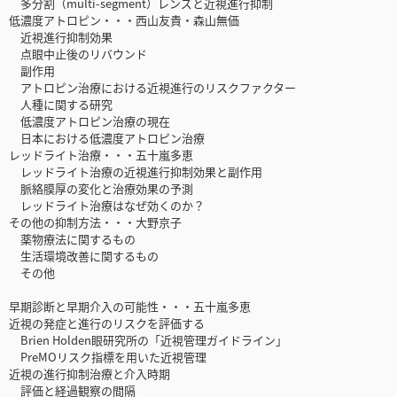
多分割（multi-segment）レンズと近視進行抑制
低濃度アトロピン・・・西山友貴・森山無価
近視進行抑制効果
点眼中止後のリバウンド
副作用
アトロピン治療における近視進行のリスクファクター
人種に関する研究
低濃度アトロピン治療の現在
日本における低濃度アトロピン治療
レッドライト治療・・・五十嵐多恵
レッドライト治療の近視進行抑制効果と副作用
脈絡膜厚の変化と治療効果の予測
レッドライト治療はなぜ効くのか？
その他の抑制方法・・・大野京子
薬物療法に関するもの
生活環境改善に関するもの
その他
早期診断と早期介入の可能性・・・五十嵐多恵
近視の発症と進行のリスクを評価する
Brien Holden眼研究所の「近視管理ガイドライン」
PreMOリスク指標を用いた近視管理
近視の進行抑制治療と介入時期
評価と経過観察の間隔