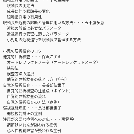
眼軸長の測定法
成長に伴う眼軸長の変化
眼軸長測定の有用性
眼軸長を近視の診断と管理に用いる方法・・・五十嵐多恵
近視の診断に必要なパラメータ
近視進行の管理に適したパラメータ
小児期の近視進行を眼軸長で管理する方法
小児の屈折検査のコツ
他覚的屈折検査・・・保沢こずえ
オートレフラクトメータ（オートレフケラトメータ）
検影法
検査方法の選択
他覚的屈折検査の落とし穴（症例）
自覚的屈折検査・・・長谷部佳世子
自覚的屈折検査の注意点（ポイント）
自覚的屈折検査の流れ
自覚的屈折検査の方法（症例）
弱視視能矯正・・・長谷部佳世子
弱視視能矯正の症例
注意が必要な症例への対応・・・南雲 幹
調節けいれんが疑われる症例
心因性視覚障害が疑われる症例