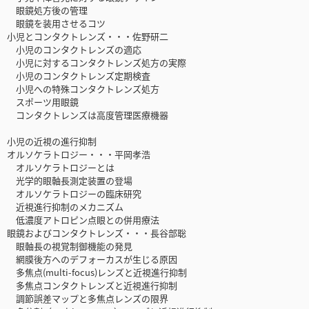
眼鏡処方後の管理
眼鏡を装用させるコツ
小児とコンタクトレンズ・・・佐野研二
小児のコンタクトレンズの適応
小児に対するコンタクトレンズ処方の実際
小児のコンタクトレンズ定期検査
小児への特殊コンタクトレンズ処方
スポーツ用眼鏡
コンタクトレンズは高度管理医療機器
小児の近視の進行抑制
オルソケラトロジー・・・平岡孝浩
オルソケラトロジーとは
光学的眼軸長測定装置の登場
オルソケラトロジーの臨床研究
近視進行抑制のメカニズム
低濃度アトロピン点眼との併用療法
眼鏡およびコンタクトレンズ・・・長谷部聡
眼軸長の視覚制御機能の発見
網膜後方へのデフォーカスが生じる原因
多焦点(multi-focus)レンズと近視進行抑制
多焦点コンタクトレンズと近視進行抑制
調節誤差マップと多焦点レンズの限界