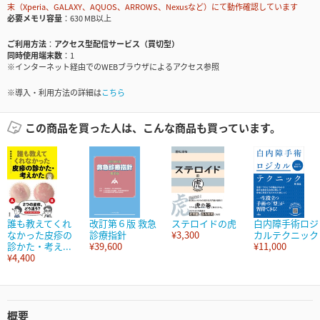
末（Xperia、GALAXY、AQUOS、ARROWS、Nexusなど）にて動作確認しています
必要メモリ容量
630 MB以上
ご利用方法
アクセス型配信サービス（買切型）
同時使用端末数
1
※インターネット経由でのWEBブラウザによるアクセス参照
※導入・利用方法の詳細は
こちら
この商品を買った人は、こんな商品も買っています。
誰も教えてくれ
改訂第６版 救急
ステロイドの虎
白内障手術ロジ
なかった皮疹の
診療指針
¥3,300
カルテクニック
診かた・考え...
¥39,600
¥11,000
¥4,400
概要