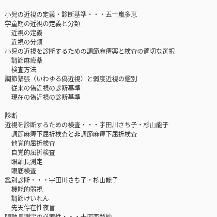
小児の近視の定義・診断基準・・・五十嵐多恵
学童期の近視の定義と分類
近視の定義
近視の分類
小児の近視を診断するための調節麻痺薬と検査の適切な選択
調節麻痺薬
検査方法
調節緊張（いわゆる偽近視）と弱度近視の鑑別
従来の偽近視の診断基準
現在の偽近視の診断基準
診断
近視を診断するための検査・・・宇田川さち子・杉山能子
調節麻痺下屈折検査と非調節麻痺下屈折検査
他覚的屈折検査
自覚的屈折検査
眼軸長測定
眼底検査
鑑別診断・・・宇田川さち子・杉山能子
機能的弱視
調節けいれん
先天停在性夜盲
眼軸長測定の必要性・・・十河亜梨紗