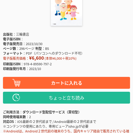
出版社
三輪書店
電子版ISBN
電子版発売日
2023/10/30
ページ数
296ページ
判型
B5
フォーマット
PDF（パソコンへのダウンロード不可）
¥6,600
電子版販売価格：
(本体¥6,000＋税10％)
印刷版ISBN
978-4-89590-797-2
印刷版発行年月
2023/10
カートに入れる
ちょっと立ち読み
ご利用方法
ダウンロード型配信サービス（買切型）
同時使用端末数
2
対応OS
iOS最新の２世代前まで / Android最新の２世代前まで
※コンテンツの使用にあたり、専用ビューアisho.jpが必要
※Androidは、Android２世代前の端末のうち、国内キャリア経由で販売されている端