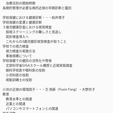
治療法別の開始時期
長期的管理が必要な病的近視の早期診断と鑑別
学校保健における健康診断・・・柏井理子
学校保健の変遷と健康診断
３歳児健康診査における視覚検査
弱視スクリーニングの難しさと見逃し
屈折検査導入へ
これからの3歳児健診視覚検査が担うこと
学校での視力検査
視力検査の実施方法
事後措置について
学校保健での健診の活性化や啓発
文部科学省GIGAスクール構想と近視実態調査
眼科学校医や眼科医の役割
小児科医の役割
視能訓練士の役割
小児の近視の環境因子・・・方 雨新（Yuxin Fang）・大野京子
教育
教育水準との関連
近業との関連
パソコンやスマートフォンとの関連