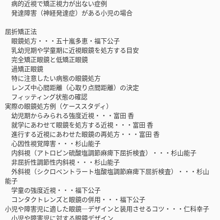
病的近視で矯正視力が出ない症例
発達障害（神経発達症）がある小児の場合
屈折矯正法
眼鏡処方・・・五十嵐多恵・福下公子
乳幼児期や学童期に近視眼鏡を処方する目安
完全矯正眼鏡と低矯正眼鏡
過矯正眼鏡
特に注意したい病態の眼鏡処方
レンズ中心間距離（心取り点間距離）の決定
フィッティング状態の確認
実際の眼鏡処方例（ケーススタディ）
幼児期からみられる強度近視・・・富田 香
就学にあわせて眼鏡を処方する近視・・・富田 香
進行する近視にあわせた眼鏡の再処方・・・富田 香
心因性視覚障害・・・杉山能子
内斜視（アトロピン硫酸塩調節麻痺下屈折検査）・・・杉山能子
非屈折性調節性内斜視・・・杉山能子
外斜視（シクロペントラート塩酸塩調節麻痺下屈折検査）・・・杉山
能子
学童の強度近視・・・福下公子
コンタクトレンズと眼鏡の併用・・・福下公子
小児や障害児に適した眼鏡—デザインと装用させるコツ・・・仁科幸子
小児や障害児に対する眼鏡デザイン