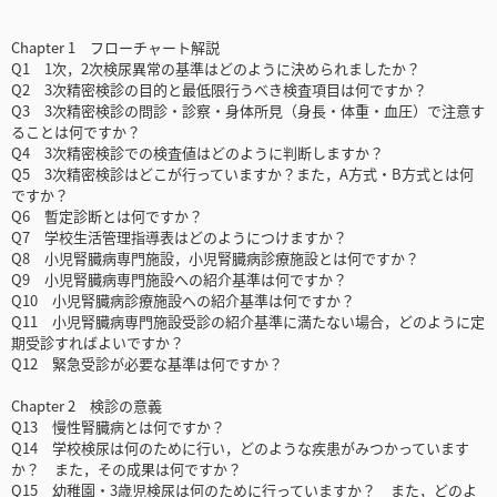
Chapter 1 フローチャート解説
Q1 1次，2次検尿異常の基準はどのように決められましたか？
Q2 3次精密検診の目的と最低限行うべき検査項目は何ですか？
Q3 3次精密検診の問診・診察・身体所見（身長・体重・血圧）で注意す
ることは何ですか？
Q4 3次精密検診での検査値はどのように判断しますか？
Q5 3次精密検診はどこが行っていますか？また，A方式・B方式とは何
ですか？
Q6 暫定診断とは何ですか？
Q7 学校生活管理指導表はどのようにつけますか？
Q8 小児腎臓病専門施設，小児腎臓病診療施設とは何ですか？
Q9 小児腎臓病専門施設への紹介基準は何ですか？
Q10 小児腎臓病診療施設への紹介基準は何ですか？
Q11 小児腎臓病専門施設受診の紹介基準に満たない場合，どのように定
期受診すればよいですか？
Q12 緊急受診が必要な基準は何ですか？
Chapter 2 検診の意義
Q13 慢性腎臓病とは何ですか？
Q14 学校検尿は何のために行い，どのような疾患がみつかっています
か？ また，その成果は何ですか？
Q15 幼稚園・3歳児検尿は何のために行っていますか？ また，どのよ