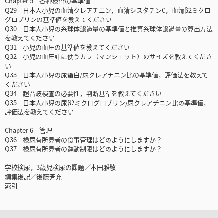
Chapter 5 各種検査の基準値
Q29 日本人小児の血清クレアチニン，血清シスタチンC，血清β2ミクロ
グロブリンの基準値を教えてください
Q30 日本人小児の糸球体濾過量の基準値と推算糸球体濾過量の算出方法
を教えてください
Q31 小児の血圧の基準値を教えてください
Q32 小児の血圧計に使うカフ（マンシェット）のサイズを教えてくださ
い
Q33 日本人小児の尿蛋白/尿クレアチニン比の基準値，評価法を教えて
ください
Q34 超音波検査の必要性，判断基準を教えてください
Q35 日本人小児の尿β2ミクログロブリン/尿クレアチニン比の基準値，
評価法を教えてください
Chapter 6 管理
Q36 検尿有所見者の食事管理はどのようにしますか？
Q37 検尿有所見者の運動制限はどのようにしますか？
学校検尿，3歳児検尿の課題／本田雅敬
編集後記／後藤芳充
索引