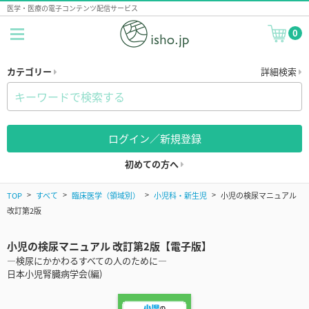
医学・医療の電子コンテンツ配信サービス
0
カテゴリー
詳細検索
ログイン／新規登録
初めての方へ
TOP
すべて
臨床医学（領域別）
小児科・新生児
小児の検尿マニュアル
改訂第2版
小児の検尿マニュアル 改訂第2版【電子版】
―検尿にかかわるすべての人のために―
日本小児腎臓病学会(編)