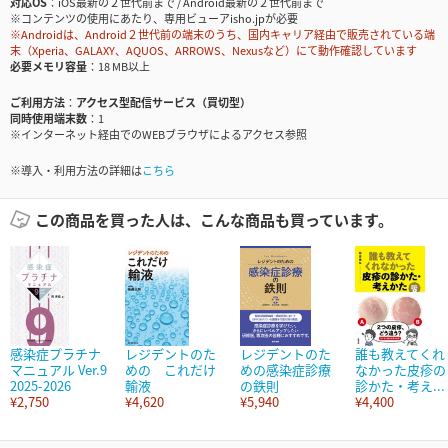
対応OS
iOS最新の２世代前まで / Android最新の２世代前まで
※コンテンツの使用にあたり、専用ビューアisho.jpが必要
※Androidは、Android２世代前の端末のうち、国内キャリア経由で販売されている端
末（Xperia、GALAXY、AQUOS、ARROWS、Nexusなど）にて動作確認しています
必要メモリ容量
18 MB以上
ご利用方法
アクセス型配信サービス（買切型）
同時使用端末数
1
※インターネット経由でのWEBブラウザによるアクセス参照
※導入・利用方法の詳細は
こちら
この商品を買った人は、こんな商品も買っています。
感染症プラチナ
レジデントのた
レジデントのた
誰も教えてくれ
マニュアル Ver.9
めの これだけ
めの感染症診療
なかった皮疹の
2025-2026
輸液
の鉄則
診かた・考え...
¥2,750
¥4,620
¥5,940
¥4,400