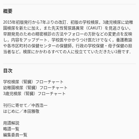
概要
2015年初版発行から7年ぶりの改訂．初版の学校検尿，3歳児検尿に幼稚
園検尿を新たに加え，また先天性腎尿路異常（CAKUT）を見逃さない，
早期発見のための精密検診の方法やフォローの方針などの変更点を反映
し，内容をアップデート．学校医やかかりつけ医だけでなく，養護教諭
や各市区町村の保健センターの保健師，行政の学校保健・母子保健の担
当者など，検尿にかかわるすべての人に役立てていただきたい1冊です．
目次
学校検尿（腎臓）フローチャート
幼稚園検尿（腎臓）フローチャート
3歳児検尿（腎臓）フローチャート
刊行に寄せて／中西浩一
はじめに／本田雅敬
用語解説
略語一覧
編集委員一覧