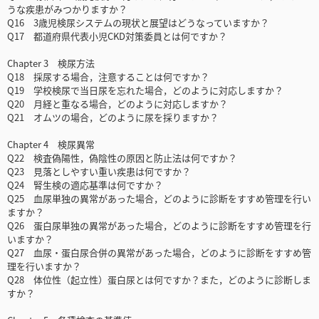
うな疾患がみつかりますか？
Q16 3歳児検尿システムの現状と展望はどうなっていますか？
Q17 都道府県代表小児CKD対策委員とは何ですか？
Chapter 3 検尿方法
Q18 採尿する場合，注意することは何ですか？
Q19 学校検尿で当日尿を忘れた場合，どのように対応しますか？
Q20 月経と重なる場合，どのように対応しますか？
Q21 オムツの場合，どのように尿を採りますか？
Chapter 4 検尿異常
Q22 検査偽陽性，偽陰性の原因と防止法は何ですか？
Q23 見落としやすい重い疾患は何ですか？
Q24 腎生検の適応基準は何ですか？
Q25 血尿単独の異常があった場合，どのように診断をすすめ管理を行い
ますか？
Q26 蛋白尿単独の異常があった場合，どのように診断をすすめ管理を行
いますか？
Q27 血尿・蛋白尿合併の異常があった場合，どのように診断をすすめ管
理を行いますか？
Q28 体位性（起立性）蛋白尿とは何ですか？また，どのように診断しま
すか？