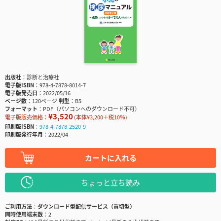
出版社
診断と治療社
電子版ISBN
978-4-7878-8014-7
電子版発売日
2022/05/16
ページ数
120ページ
判型
B5
フォーマット
PDF（パソコンへのダウンロード不可）
¥3,520
電子版販売価格：
(本体¥3,200＋税10％)
印刷版ISBN
978-4-7878-2520-9
印刷版発行年月
2022/04
カートに入れる
ちょっと立ち読み
ご利用方法
ダウンロード型配信サービス（買切型）
同時使用端末数
2