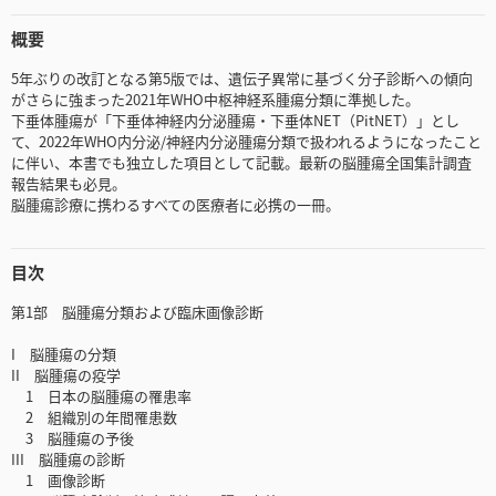
概要
5年ぶりの改訂となる第5版では、遺伝子異常に基づく分子診断への傾向
がさらに強まった2021年WHO中枢神経系腫瘍分類に準拠した。
下垂体腫瘍が「下垂体神経内分泌腫瘍・下垂体NET（PitNET）」とし
て、2022年WHO内分泌/神経内分泌腫瘍分類で扱われるようになったこと
に伴い、本書でも独立した項目として記載。最新の脳腫瘍全国集計調査
報告結果も必見。
脳腫瘍診療に携わるすべての医療者に必携の一冊。
目次
第1部 脳腫瘍分類および臨床画像診断
I 脳腫瘍の分類
II 脳腫瘍の疫学
1 日本の脳腫瘍の罹患率
2 組織別の年間罹患数
3 脳腫瘍の予後
III 脳腫瘍の診断
1 画像診断