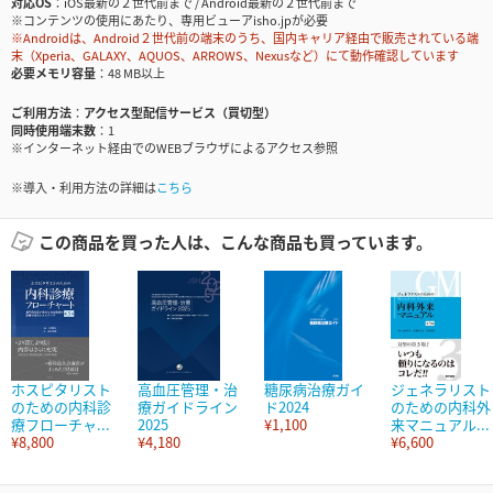
対応OS
iOS最新の２世代前まで / Android最新の２世代前まで
※コンテンツの使用にあたり、専用ビューアisho.jpが必要
※Androidは、Android２世代前の端末のうち、国内キャリア経由で販売されている端
末（Xperia、GALAXY、AQUOS、ARROWS、Nexusなど）にて動作確認しています
必要メモリ容量
48 MB以上
ご利用方法
アクセス型配信サービス（買切型）
同時使用端末数
1
※インターネット経由でのWEBブラウザによるアクセス参照
※導入・利用方法の詳細は
こちら
この商品を買った人は、こんな商品も買っています。
ホスピタリスト
高血圧管理・治
糖尿病治療ガイ
ジェネラリスト
のための内科診
療ガイドライン
ド2024
のための内科外
療フローチャ...
2025
¥1,100
来マニュアル...
¥8,800
¥4,180
¥6,600