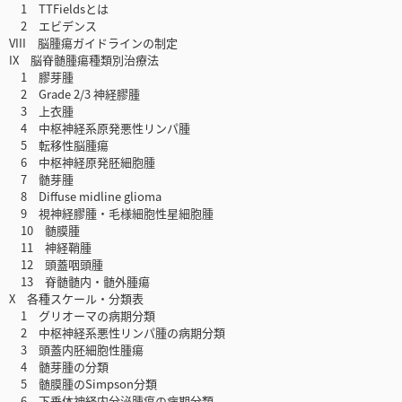
1 TTFieldsとは
2 エビデンス
VIII 脳腫瘍ガイドラインの制定
IX 脳脊髄腫瘍種類別治療法
1 膠芽腫
2 Grade 2/3 神経膠腫
3 上衣腫
4 中枢神経系原発悪性リンパ腫
5 転移性脳腫瘍
6 中枢神経原発胚細胞腫
7 髄芽腫
8 Diffuse midline glioma
9 視神経膠腫・毛様細胞性星細胞腫
10 髄膜腫
11 神経鞘腫
12 頭蓋咽頭腫
13 脊髄髄内・髄外腫瘍
X 各種スケール・分類表
1 グリオーマの病期分類
2 中枢神経系悪性リンパ腫の病期分類
3 頭蓋内胚細胞性腫瘍
4 髄芽腫の分類
5 髄膜腫のSimpson分類
6 下垂体神経内分泌腫瘍の病期分類