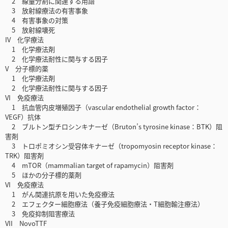
2 線量分割に関連する用語
3 放射線療法の有害事象
4 有害事象の対策
5 放射線壊死
IV 化学療法
1 化学療法剤
2 化学療法耐性に関与する因子
V 分子標的薬
1 化学療法剤
2 化学療法耐性に関与する因子
VI 免疫療法
1 抗血管内皮増殖因子（vascular endothelial growth factor：
VEGF）抗体
2 ブルトン型チロシンキナーゼ（Bruton’s tyrosine kinase：BTK）阻
害剤
3 トロポミオシン受容体キナーゼ（tropomyosin receptor kinase：
TRK）阻害剤
4 mTOR（mammalian target of rapamycin）阻害剤
5 ほかの分子標的薬剤
VI 免疫療法
1 がん関連抗原を用いた免疫療法
2 エフェクター細胞療法（養子免疫細胞療法・T細胞輸注療法）
3 免疫抑制阻害療法
VII NovoTTF