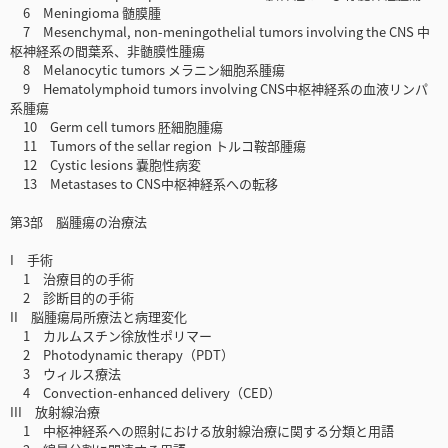
6 Meningioma 髄膜腫
7 Mesenchymal, non-meningothelial tumors involving the CNS 中
枢神経系の間葉系、非髄膜性腫瘍
8 Melanocytic tumors メラニン細胞系腫瘍
9 Hematolymphoid tumors involving CNS中枢神経系の血液リンパ
系腫瘍
10 Germ cell tumors 胚細胞腫瘍
11 Tumors of the sellar region トルコ鞍部腫瘍
12 Cystic lesions 嚢胞性病変
13 Metastases to CNS中枢神経系への転移
第3部 脳腫瘍の治療法
I 手術
1 治療目的の手術
2 診断目的の手術
II 脳腫瘍局所療法と病理変化
1 カルムスチン徐放性ポリマー
2 Photodynamic therapy（PDT）
3 ウィルス療法
4 Convection-enhanced delivery（CED）
III 放射線治療
1 中枢神経系への照射における放射線治療に関する分類と用語