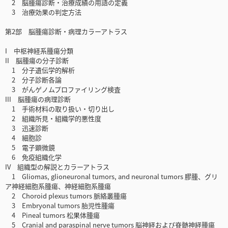
2 脳腫瘍診断・治療成績の用語の定義
3 治療効果の判定方法
第2部 脳腫瘍診断・病理カラーアトラス
I 中枢神経系腫瘍分類
II 脳腫瘍の分子診断
1 分子遺伝学的解析
2 分子診断各論
3 がんゲノムプロファイリング検査
III 脳腫瘍の病理診断
1 手術材料の取り扱い・切り出し
2 組織所見・組織学的悪性度
3 迅速診断
4 細胞診
5 電子顕微鏡
6 免疫組織化学
IV 組織型の解説とカラーアトラス
1 Gliomas, glioneuronal tumors, and neuronal tumors 膠腫、グリ
ア神経細胞系腫瘍、神経細胞系腫瘍
2 Choroid plexus tumors 脈絡叢腫瘍
3 Embryonal tumors 胎児性腫瘍
4 Pineal tumors 松果体腫瘍
5 Cranial and paraspinal nerve tumors 脳神経および脊髄神経腫瘍