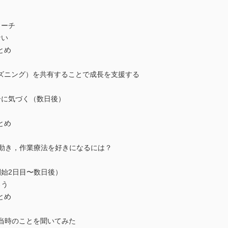
ローチ
ない
とめ
ーズニング）を共有することで成長を支援する
に気づく（数日後）
とめ
に動き，作業療法を好きになるには？
始2日目〜数日後）
ろう
とめ
，当時のことを聞いてみた