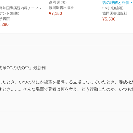
森岡 周(著)
害の理解と評価
協同医書出版社
路加国際病院内科チーフレ
中村 光(編著)
¥7,150
デント(編集)
協同医書出版社
学書院
¥5,500
,280
先輩OTの頭の中」最新刊
じたとき、いつの間にか後輩を指導する立場になっていたとき、養成校
すとき……。そんな場面で著者は何を考え、どう行動したのか。いつも