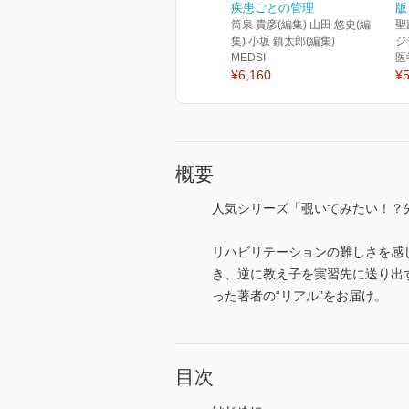
疾患ごとの管理
版
筒泉 貴彦(編集) 山田 悠史(編
聖
集) 小坂 鎮太郎(編集)
ジ
MEDSI
医
¥6,160
¥5
概要
人気シリーズ「覗いてみたい！？
リハビリテーションの難しさを感
き、逆に教え子を実習先に送り出
った著者の“リアル”をお届け。
目次