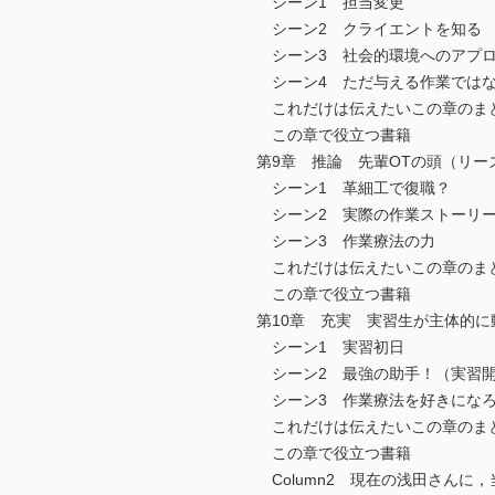
シーン1 担当変更
シーン2 クライエントを知る
シーン3 社会的環境へのアプ
シーン4 ただ与える作業では
これだけは伝えたいこの章のま
この章で役立つ書籍
第9章 推論 先輩OTの頭（リ
シーン1 革細工で復職？
シーン2 実際の作業ストーリー
シーン3 作業療法の力
これだけは伝えたいこの章のま
この章で役立つ書籍
第10章 充実 実習生が主体的
シーン1 実習初日
シーン2 最強の助手！（実習開
シーン3 作業療法を好きにな
これだけは伝えたいこの章のま
この章で役立つ書籍
Column2 現在の浅田さんに