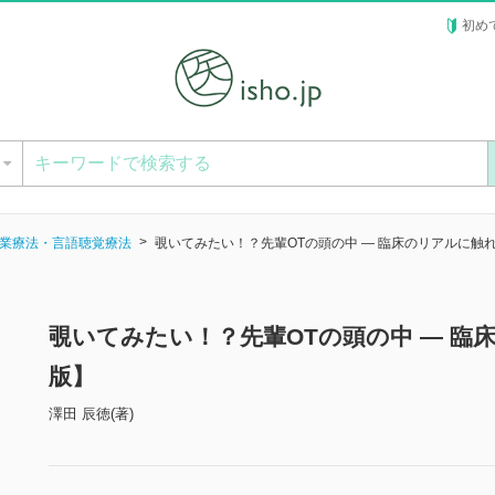
初め
ー
業療法・言語聴覚療法
覗いてみたい！？先輩OTの頭の中 ― 臨床のリアルに触
覗いてみたい！？先輩OTの頭の中 ― 臨
版】
澤田 辰徳(著)