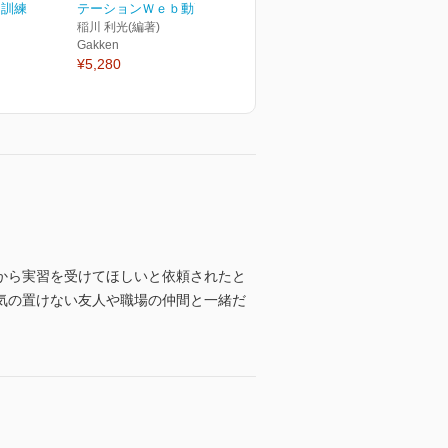
・訓練
テーションＷｅｂ動画付き
稲川 利光(編著)
Gakken
¥5,280
から実習を受けてほしいと依頼されたと
気の置けない友人や職場の仲間と一緒だ