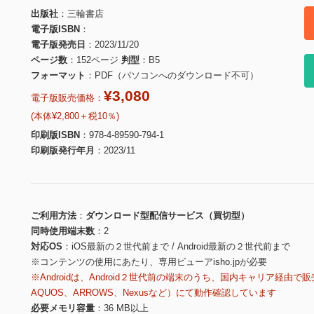
出版社
三輪書店
電子版ISBN
電子版発売日
2023/11/20
ページ数
152ページ
判型
B5
フォーマット
PDF（パソコンへのダウンロード不可）
¥3,080
電子版販売価格：
(本体¥2,800＋税10％)
印刷版ISBN
978-4-89590-794-1
印刷版発行年月
2023/11
ご利用方法
ダウンロード型配信サービス（買切型）
同時使用端末数
2
対応OS
iOS最新の２世代前まで / Android最新の２世代前まで
※コンテンツの使用にあたり、専用ビューアisho.jpが必要
※Androidは、Android２世代前の端末のうち、国内キャリア経由で販
AQUOS、ARROWS、Nexusなど）にて動作確認しています
必要メモリ容量
36 MB以上