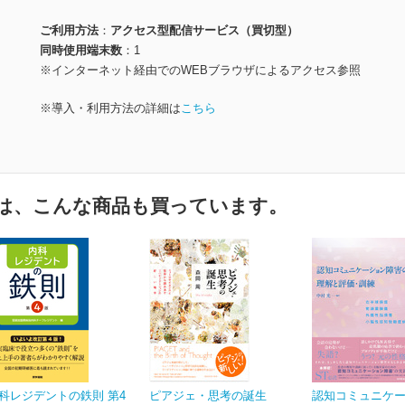
ご利用方法
アクセス型配信サービス（買切型）
同時使用端末数
1
※インターネット経由でのWEBブラウザによるアクセス参照
※導入・利用方法の詳細は
こちら
は、こんな商品も買っています。
科レジデントの鉄則 第4
ピアジェ・思考の誕生
認知コミュニケ