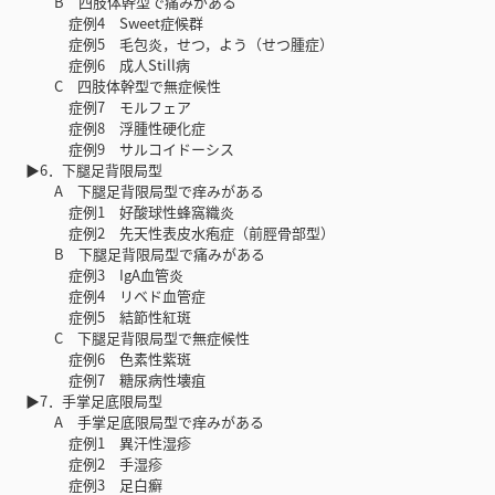
B 四肢体幹型で痛みがある
症例4 Sweet症候群
症例5 毛包炎，せつ，よう（せつ腫症）
症例6 成人Still病
C 四肢体幹型で無症候性
症例7 モルフェア
症例8 浮腫性硬化症
症例9 サルコイドーシス
▶6．下腿足背限局型
A 下腿足背限局型で痒みがある
症例1 好酸球性蜂窩織炎
症例2 先天性表皮水疱症（前脛骨部型）
B 下腿足背限局型で痛みがある
症例3 IgA血管炎
症例4 リベド血管症
症例5 結節性紅斑
C 下腿足背限局型で無症候性
症例6 色素性紫斑
症例7 糖尿病性壊疽
▶7．手掌足底限局型
A 手掌足底限局型で痒みがある
症例1 異汗性湿疹
症例2 手湿疹
症例3 足白癬