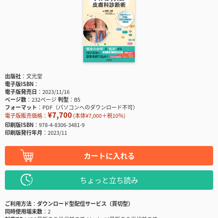
出版社
文光堂
電子版ISBN
電子版発売日
2023/11/16
ページ数
232ページ
判型
B5
フォーマット
PDF（パソコンへのダウンロード不可）
¥7,700
電子版販売価格：
(本体¥7,000＋税10％)
印刷版ISBN
978-4-8306-3481-9
印刷版発行年月
2023/11
カートに入れる
ちょっと立ち読み
ご利用方法
ダウンロード型配信サービス（買切型）
同時使用端末数
2