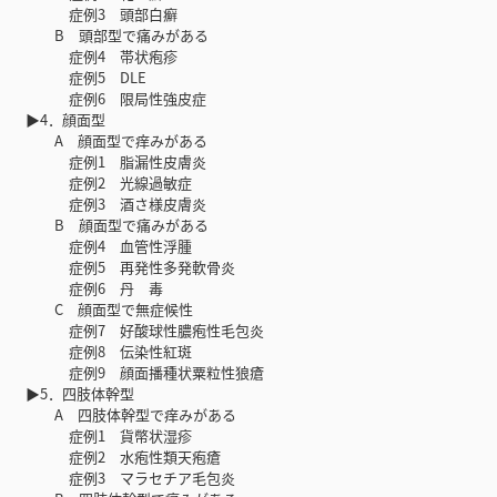
症例3 頭部白癬
B 頭部型で痛みがある
症例4 帯状疱疹
症例5 DLE
症例6 限局性強皮症
▶4．顔面型
A 顔面型で痒みがある
症例1 脂漏性皮膚炎
症例2 光線過敏症
症例3 酒さ様皮膚炎
B 顔面型で痛みがある
症例4 血管性浮腫
症例5 再発性多発軟骨炎
症例6 丹 毒
C 顔面型で無症候性
症例7 好酸球性膿疱性毛包炎
症例8 伝染性紅斑
症例9 顔面播種状粟粒性狼瘡
▶5．四肢体幹型
A 四肢体幹型で痒みがある
症例1 貨幣状湿疹
症例2 水疱性類天疱瘡
症例3 マラセチア毛包炎