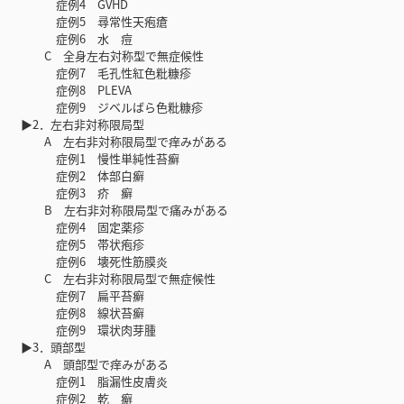
症例4 GVHD
症例5 尋常性天疱瘡
症例6 水 痘
C 全身左右対称型で無症候性
症例7 毛孔性紅色粃糠疹
症例8 PLEVA
症例9 ジベルばら色粃糠疹
▶2．左右非対称限局型
A 左右非対称限局型で痒みがある
症例1 慢性単純性苔癬
症例2 体部白癬
症例3 疥 癬
B 左右非対称限局型で痛みがある
症例4 固定薬疹
症例5 帯状疱疹
症例6 壊死性筋膜炎
C 左右非対称限局型で無症候性
症例7 扁平苔癬
症例8 線状苔癬
症例9 環状肉芽腫
▶3．頭部型
A 頭部型で痒みがある
症例1 脂漏性皮膚炎
症例2 乾 癬