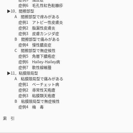
症例6 毛孔性紅色粃糠疹
▶10．間擦部型
A 間擦部型で痒みがある
症例1 アトピー性皮膚炎
症例2 脂漏性皮膚炎
症例3 皮膚カンジダ症
B 間擦部型で痛みがある
症例4 慢性膿皮症
C 間擦部型で無症候性
症例5 角層下膿疱症
症例6 Hailey-Hailey病
症例7 軟性線維腫
▶11．粘膜限局型
A 粘膜限局型で痛みがある
症例1 ベーチェット病
症例2 尋常性天疱瘡
症例3 粘膜類天疱瘡
B 粘膜限局型で無症候性
症例4 梅 毒
索 引