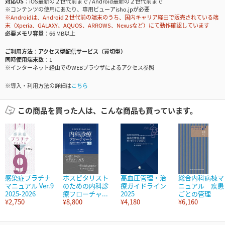
対応OS
iOS最新の２世代前まで / Android最新の２世代前まで
※コンテンツの使用にあたり、専用ビューアisho.jpが必要
※Androidは、Android２世代前の端末のうち、国内キャリア経由で販売されている端
末（Xperia、GALAXY、AQUOS、ARROWS、Nexusなど）にて動作確認しています
必要メモリ容量
66 MB以上
ご利用方法
アクセス型配信サービス（買切型）
同時使用端末数
1
※インターネット経由でのWEBブラウザによるアクセス参照
※導入・利用方法の詳細は
こちら
この商品を買った人は、こんな商品も買っています。
感染症プラチナ
ホスピタリスト
高血圧管理・治
総合内科病棟マ
マニュアル Ver.9
のための内科診
療ガイドライン
ニュアル 疾患
2025-2026
療フローチャ...
2025
ごとの管理
¥2,750
¥8,800
¥4,180
¥6,160