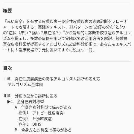
概要
「赤い病変」を有する皮膚疾患－炎症性皮膚疾患の肉眼診断をフローチ
ャートで攻略する，実践的テキスト．11パターンの“皮疹の分布”と3つ
の“症状（痒い？痛い？無症候？）”から論理的に診断を絞り込むアルゴリ
ズムを提示し，多数の症例を用いて実臨床での活用方法を解説．経験豊
富な皮膚科医が提案するアルゴリズム皮膚科診断術で，あなたもエキスパ
ートに！臨床現場で手元に置いてすぐに役立つ一冊．
目次
Ⅰ章 炎症性皮膚疾患の肉眼アルゴリズム診断の考え方
アルゴリズム全体図
Ⅱ章 分布の型から診断に迫る
▶1．全身左右対称型
A 全身左右対称型で痒みがある
症例1 アトピー性皮膚炎
症例2 丘疹紅皮症
症例3 DIHS
B 全身左右対称型で痛みがある