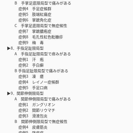
B 手掌足底限局型で痛みがある
症例4 手足症候群
症例5 肢端紅痛症
症例6 掌蹠角化症
C 手掌足底限局型で無症候性
症例7 掌蹠膿疱症
症例8 毛孔性紅色粃糠疹
症例9 梅 毒
▶8．手指足趾限局型
A 手指足趾限局型で痒みがある
症例1 汗 疱
症例2 手白癬
B 手指足趾限局型で痛みがある
症例3 凍 瘡
症例4 レイノー症候群
症例5 手足口病
▶9．関節伸側限局型
A 関節伸側限局型で痛みがある
症例1 ガングリオン
症例2 関節リウマチ
症例3 滑液包炎
B 関節伸側限局型で無症候性
症例4 皮膚筋炎
症例5 強皮症