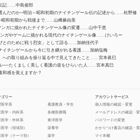
伝記……中島俊郎
選んだのか─明治～昭和初期のナイチンゲール伝の記述から……松野修
─昭和初期から戦後まで……山﨑麻由美
マンガに描かれたナイチンゲール像の変遷……山中千恵
─マンガやゲームに描かれる現代のナイチンゲール像……けいろー
びとのために戦う烈女」として語る……加納佳代子
ナイチンゲールから今に引き継がれる看護……加納塩梅
』への取り組みを振り返る中で見えてきたこと……宮本眞巳
ル──たくましく美しく看護の道をひらいた人……宮本真巳
違和感を覚えますか？
テゴリー
アカウントサービス
礎医学系
看護教員・学生
個人情報の確認・変更
床医学・内科系
各種医療職
メールアドレスの確認・変
床医学・外科系
東洋医学
パスワードの変更
床医学（領域別）
栄養学
かかりつけ書店の確認・変
床医学（テーマ別）
薬学
マイ本棚