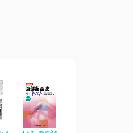
o.14
日超検 腹部超音波テキス