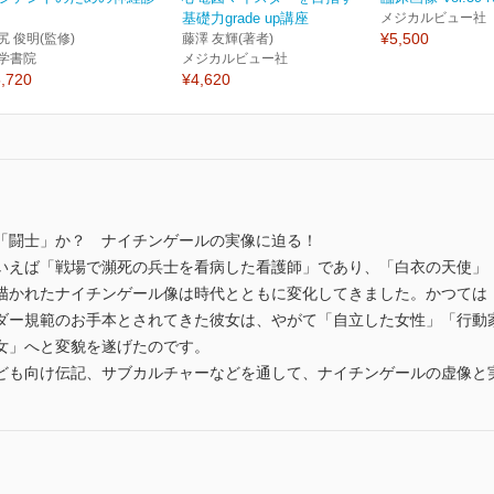
基礎力grade up講座
メジカルビュー社
¥5,500
尻 俊明(監修)
藤澤 友輝(著者)
学書院
メジカルビュー社
,720
¥4,620
「闘士」か？ ナイチンゲールの実像に迫る！
いえば「戦場で瀕死の兵士を看病した看護師」であり、「白衣の天使」
描かれたナイチンゲール像は時代とともに変化してきました。かつては
ダー規範のお手本とされてきた彼女は、やがて「自立した女性」「行動
女」へと変貌を遂げたのです。
ども向け伝記、サブカルチャーなどを通して、ナイチンゲールの虚像と