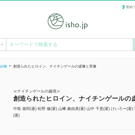
初め
ー
み物
創造られたヒロイン、ナイチンゲールの虚像と実像
≪ナイチンゲールの越境≫
創造られたヒロイン、ナイチンゲールの
中島 俊郎(著) 松野 修(著) 山﨑 麻由美(著) 山中 千恵(著) けいろー(著)
(著)