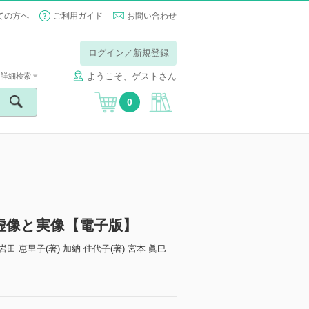
ての方へ
ご利用ガイド
お問い合わせ
ログイン／新規登録
ようこそ、ゲストさん
詳細検索
0
虚像と実像【電子版】
 岩田 恵里子(著) 加納 佳代子(著) 宮本 眞巳