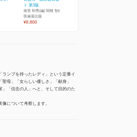
ト 第3版
南里 和秀(編) 関根 智紀(編)
医歯薬出版
¥8,800
「ランプを持ったレディ」という定番イ
「聖母」「女らしい優しさ」「献身」
家」「信念の人」へと、そして目的のた
実像について考察します。