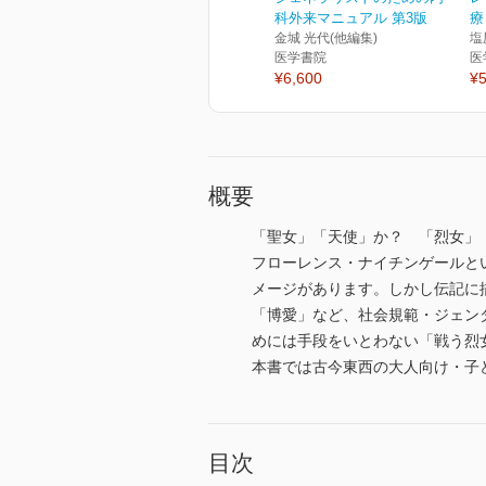
科外来マニュアル 第3版
療
金城 光代(他編集)
塩
医学書院
医
¥6,600
¥5
概要
「聖女」「天使」か？ 「烈女」
フローレンス・ナイチンゲールと
メージがあります。しかし伝記に
「博愛」など、社会規範・ジェン
めには手段をいとわない「戦う烈
本書では古今東西の大人向け・子
目次