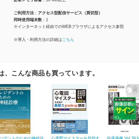
ご利用方法
アクセス型配信サービス（買切型）
同時使用端末数
1
※インターネット経由でのWEBブラウザによるアクセス参照
※導入・利用方法の詳細は
こちら
は、こんな商品も買っています。
ジデントのための神経診
心電図マイスターを目指す
臨床画像 Vol.39 N