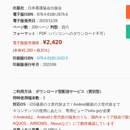
出版社
日本看護協会出版会
電子版ISBN
978-4-8180-2676-6
電子版発売日
2023/11/28
ページ数
200ページ
判型
四六
フォーマット
PDF（パソコンへのダウンロード不可）
¥2,420
電子版販売価格：
(本体¥2,200＋税10％)
印刷版ISBN
978-4-8180-2420-5
印刷版発行年月
2022/06
ご利用方法
ダウンロード型配信サービス（買切型）
同時使用端末数
3
対応OS
iOS最新の２世代前まで / Android最新の２世代前まで
※コンテンツの使用にあたり、専用ビューアisho.jpが必要
※Androidは、Android２世代前の端末のうち、国内キャリア経由で販
AQUOS、ARROWS、Nexusなど）にて動作確認しています
必要メモリ容量
10 MB以上