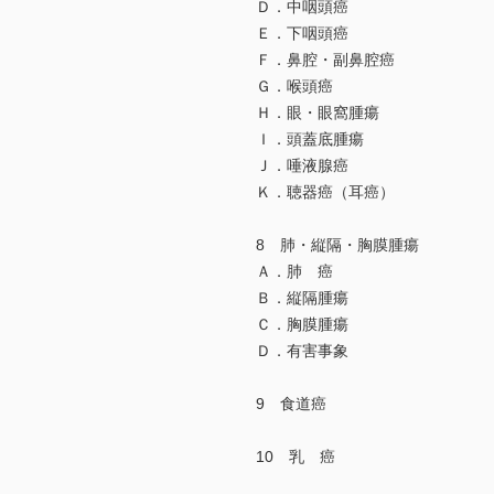
Ｄ．中咽頭癌
Ｅ．下咽頭癌
Ｆ．鼻腔・副鼻腔癌
Ｇ．喉頭癌
Ｈ．眼・眼窩腫瘍
Ｉ．頭蓋底腫瘍
Ｊ．唾液腺癌
Ｋ．聴器癌（耳癌）
8 肺・縦隔・胸膜腫瘍
Ａ．肺 癌
Ｂ．縦隔腫瘍
Ｃ．胸膜腫瘍
Ｄ．有害事象
9 食道癌
10 乳 癌