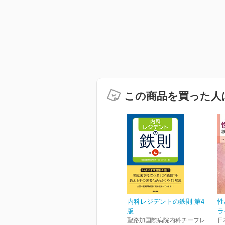
この商品を買った人
内科レジデントの鉄則 第4
性
版
ラ
聖路加国際病院内科チーフレ
日