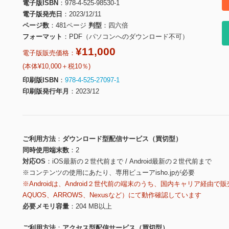
電子版ISBN
978-4-525-98530-1
電子版発売日
2023/12/11
ページ数
481ページ
判型
四六倍
フォーマット
PDF（パソコンへのダウンロード不可）
¥11,000
電子版販売価格：
(本体¥10,000＋税10％)
印刷版ISBN
978-4-525-27097-1
印刷版発行年月
2023/12
ご利用方法
ダウンロード型配信サービス（買切型）
同時使用端末数
2
対応OS
iOS最新の２世代前まで / Android最新の２世代前まで
※コンテンツの使用にあたり、専用ビューアisho.jpが必要
※Androidは、Android２世代前の端末のうち、国内キャリア経由で販
AQUOS、ARROWS、Nexusなど）にて動作確認しています
必要メモリ容量
204 MB以上
ご利用方法
アクセス型配信サービス（買切型）