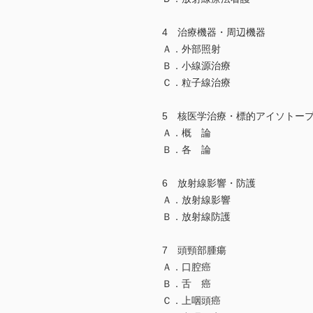
4 治療機器・周辺機器
Ａ．外部照射
Ｂ．小線源治療
Ｃ．粒子線治療
5 核医学治療・標的アイソト
Ａ．概 論
Ｂ．各 論
6 放射線影響・防護
Ａ．放射線影響
Ｂ．放射線防護
7 頭頸部腫瘍
Ａ．口腔癌
Ｂ．舌 癌
Ｃ．上咽頭癌