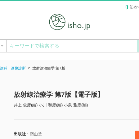
初め
ー
線科・画像診断
放射線治療学 第7版
放射線治療学 第7版【電子版】
井上 俊彦(編) 小川 和彦(編) 小泉 雅彦(編)
出版社
南山堂