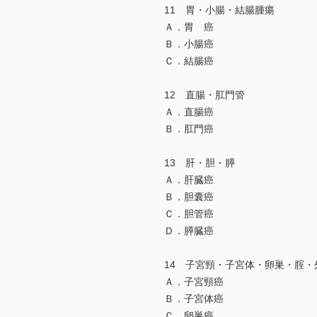
11 胃・小腸・結腸腫瘍
Ａ．胃 癌
Ｂ．小腸癌
Ｃ．結腸癌
12 直腸・肛門管
Ａ．直腸癌
Ｂ．肛門癌
13 肝・胆・膵
Ａ．肝臓癌
Ｂ．胆囊癌
Ｃ．胆管癌
Ｄ．膵臓癌
14 子宮頸・子宮体・卵巣・腟・
Ａ．子宮頸癌
Ｂ．子宮体癌
Ｃ．卵巣癌