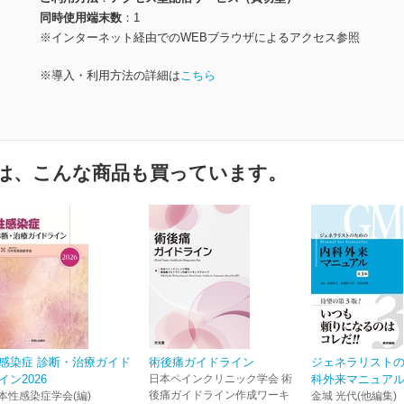
同時使用端末数
1
※インターネット経由でのWEBブラウザによるアクセス参照
※導入・利用方法の詳細は
こちら
は、こんな商品も買っています。
感染症 診断・治療ガイド
術後痛ガイドライン
ジェネラリスト
イン2026
日本ペインクリニック学会 術
科外来マニュアル
後痛ガイドライン作成ワーキ
本性感染症学会(編)
金城 光代(他編集)