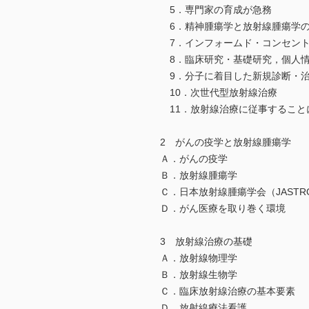
5．専門家の育成が急務
6．精神腫瘍学と放射線腫瘍学
7．インフォームド・コンセン
8．臨床研究・基礎研究，個人
9．分子に着目した新規診断・
10．次世代型放射線治療
11．放射線治療に従事するこ
2 がんの疫学と放射線腫瘍学
Ａ．がんの疫学
Ｂ．放射線腫瘍学
Ｃ．日本放射線腫瘍学会（JAS
Ｄ．がん医療を取り巻く環境
3 放射線治療の基礎
Ａ．放射線物理学
Ｂ．放射線生物学
Ｃ．臨床放射線治療の基本要素
Ｄ．放射線療法看護