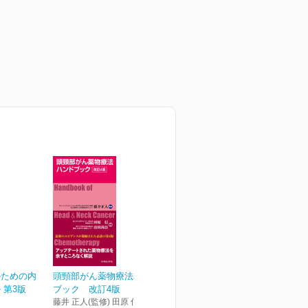
のための内
頭頸部がん薬物療法ハンド
 第3版
ブック 改訂4版
藤井 正人(監修) 田原 信 清田