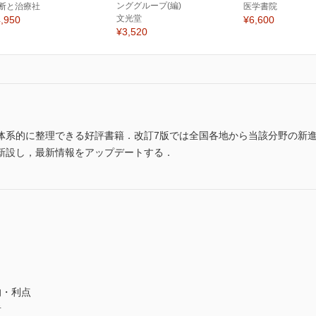
ンググループ(編)
断と治療社
医学書院
文光堂
,950
¥6,600
¥3,520
体系的に整理できる好評書籍．改訂7版では全国各地から当該分野の新
新設し，最新情報をアップデートする．
的・利点
患者