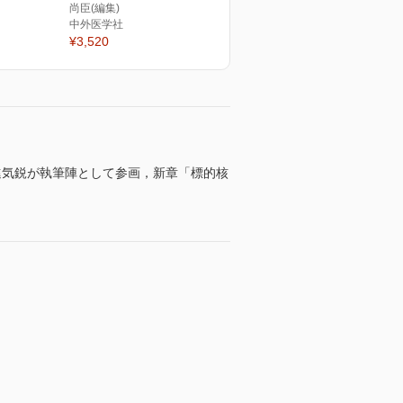
尚臣(編集)
中外医学社
¥3,520
進気鋭が執筆陣として参画，新章「標的核