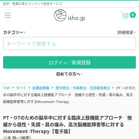
医学・医療の電子コンテンツ配信サービス
0
カテゴリー
詳細検索
ログイン／新規登録
初めての方へ
TOP
すべて
各種医療職
理学療法・作業療法・言語聴覚療法
PT・OTのた
めの脳卒中に対する臨床上肢機能アプローチ 弛緩から痙性・失調・肩の痛み、高次
脳機能障害等に対するMovement -Therapy
PT・OTのための脳卒中に対する臨床上肢機能アプローチ 弛
緩から痙性・失調・肩の痛み、高次脳機能障害等に対する
Movement -Therapy【電子版】
山本 伸一(編著)