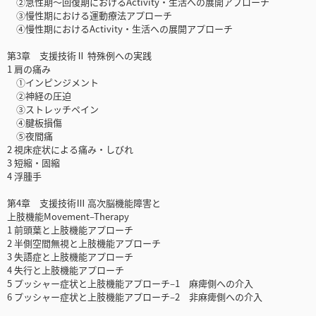
②急性期～回復期におけるActivity・生活への展開アプローチ
③慢性期における運動療法アプローチ
④慢性期におけるActivity・生活への展開アプローチ
第3章 支援技術Ⅱ 特殊例への実践
1 肩の痛み
①インピンジメント
②神経の圧迫
③ストレッチペイン
④腱板損傷
⑤夜間痛
2 視床症状による痛み・しびれ
3 短縮・固縮
4 浮腫手
第4章 支援技術Ⅲ 高次脳機能障害と
上肢機能Movement‒Therapy
1 前頭葉と上肢機能アプローチ
2 半側空間無視と上肢機能アプローチ
3 失語症と上肢機能アプローチ
4 失行と上肢機能アプローチ
5 プッシャー症状と上肢機能アプローチ‒1 麻痺側への介入
6 プッシャー症状と上肢機能アプローチ‒2 非麻痺側への介入