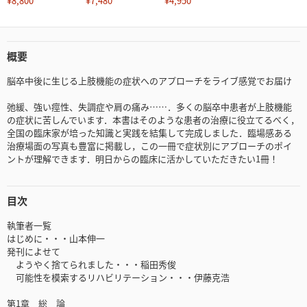
¥8,800
¥7,480
¥4,950
概要
脳卒中後に生じる上肢機能の症状へのアプローチをライブ感覚でお届け
弛緩、強い痙性、失調症や肩の痛み……．多くの脳卒中患者が上肢機能
の症状に苦しんでいます．本書はそのような患者の治療に役立てるべく，
全国の臨床家が培った知識と実践を結集して完成しました．臨場感ある
治療場面の写真も豊富に掲載し，この一冊で症状別にアプローチのポイ
ントが理解できます．明日からの臨床に活かしていただきたい1冊！
目次
執筆者一覧
はじめに・・・山本伸一
発刊によせて
ようやく捨てられました・・・稲田秀俊
可能性を模索するリハビリテーション・・・伊藤克浩
第1章 総 論