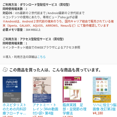
ご利用方法
ダウンロード型配信サービス（買切型）
同時使用端末数
2
対応OS
iOS最新の２世代前まで / Android最新の２世代前まで
※コンテンツの使用にあたり、専用ビューアisho.jpが必要
※Androidは、Android２世代前の端末のうち、国内キャリア経由で販売されている端
末（Xperia、GALAXY、AQUOS、ARROWS、Nexusなど）にて動作確認しています
必要メモリ容量
384 MB以上
ご利用方法
アクセス型配信サービス（買切型）
同時使用端末数
1
※インターネット経由でのWEBブラウザによるアクセス参照
※導入・利用方法の詳細は
こちら
この商品を買った人は、こんな商品も買っています。
ホスピタリスト
アナトミー・ト
臨床実践 足
リハに役立つ脳
のための内科診
レイン [Web動画
部・足関節の理
画像 改訂第2版
療フローチャ...
付]<訳> 第4版
学療法
¥4,180