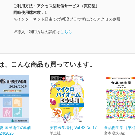
ご利用方法
アクセス型配信サービス（買切型）
同時使用端末数
1
※インターネット経由でのWEBブラウザによるアクセス参照
※導入・利用方法の詳細は
こちら
は、こんな商品も買っています。
説 国民衛生の動向
実験医学増刊 Vol.42 No.17
食品衛生学（第3
24/2025
羊土社
宮本 敬久(編)