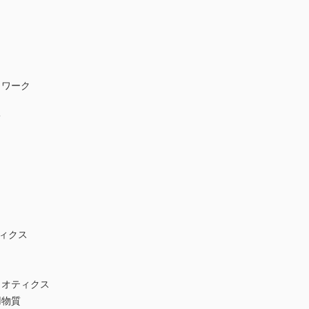
トワーク
て
ィクス
イオティクス
用物質