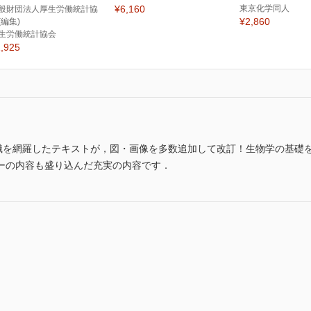
¥6,160
東京化学同人
般財団法人厚生労働統計協
¥2,860
(編集)
生労働統計協会
,925
知識を網羅したテキストが，図・画像を多数追加して改訂！生物学の基礎
ーの内容も盛り込んだ充実の内容です．