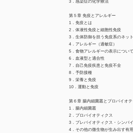
3．感染症の化学療法
第５章 免疫とアレルギー
1．免疫とは
2．体液性免疫と細胞性免疫
3．生体防御を担う免疫系のネッ
4．アレルギー（過敏症）
5．食物アレルギーの表示につい
6．血液型と適合性
7．自己免疫疾患と免疫不全
8．予防接種
9．栄養と免疫
10．運動と免疫
第６章 腸内細菌叢とプロバイオテ
1．腸内細菌叢
2．プロバイオティクス
3．プレバイオティクス・シンバ
4．その他の微生物が生み出す有