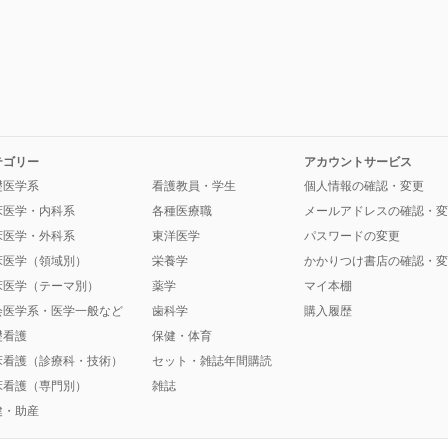
テゴリー
アカウントサービス
礎医学系
看護教員・学生
個人情報の確認・変更
床医学・内科系
各種医療職
メールアドレスの確認・変
床医学・外科系
東洋医学
パスワードの変更
床医学（領域別）
栄養学
かかりつけ書店の確認・変
床医学（テーマ別）
薬学
マイ本棚
会医学系・医学一般など
歯科学
購入履歴
礎看護
保健・体育
床看護（診療科・技術）
セット・雑誌年間購読
床看護（専門別）
雑誌
健・助産