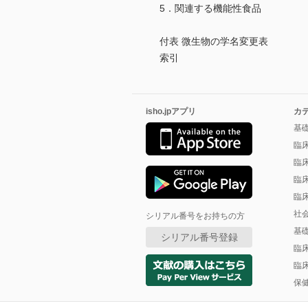
5．関連する機能性食品
付表 微生物の学名変更表
索引
isho.jpアプリ
カ
基
臨
臨
臨
臨
社
シリアル番号をお持ちの方
基
シリアル番号登録
臨
臨
保