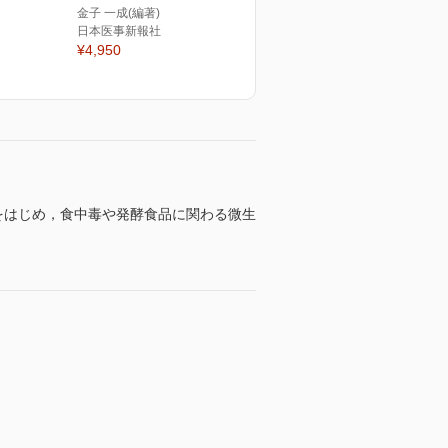
金子 一成(編著)
日本医事新報社
¥4,950
をはじめ，食中毒や発酵食品に関わる微生