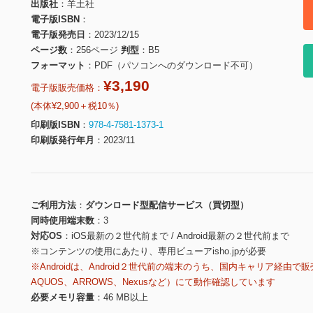
出版社
羊土社
電子版ISBN
電子版発売日
2023/12/15
ページ数
256ページ
判型
B5
フォーマット
PDF（パソコンへのダウンロード不可）
¥3,190
電子版販売価格：
(本体¥2,900＋税10％)
印刷版ISBN
978-4-7581-1373-1
印刷版発行年月
2023/11
ご利用方法
ダウンロード型配信サービス（買切型）
同時使用端末数
3
対応OS
iOS最新の２世代前まで / Android最新の２世代前まで
※コンテンツの使用にあたり、専用ビューアisho.jpが必要
※Androidは、Android２世代前の端末のうち、国内キャリア経由で販
AQUOS、ARROWS、Nexusなど）にて動作確認しています
必要メモリ容量
46 MB以上