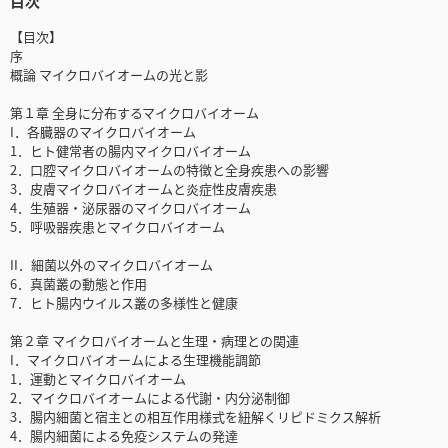
目次
【目次】
序
概論 マイクロバイオームの光と影
第１章 全身に分布するマイクロバイオーム
I．各臓器のマイクロバイオーム
1．ヒト健常者の腸内マイクロバイオーム
2．口腔マイクロバイオームの特徴と全身疾患への影響
3．皮膚マイクロバイオームと炎症性皮膚疾患
4．生殖器・泌尿器のマイクロバイオーム
5．呼吸器疾患とマイクロバイオーム
II．細菌以外のマイクロバイオーム
6．真菌叢の動態と作用
7．ヒト腸内ウイルス叢の多様性と健康
第２章 マイクロバイオームと生理・病理との関連
I．マイクロバイオームによる生理機能調節
1．運動とマイクロバイオーム
2．マイクロバイオームによる代謝・内分泌制御
3．腸内細菌と宿主との相互作用様式を紐解くリピドミクス解析
4．腸内細菌による免疫システムの発達