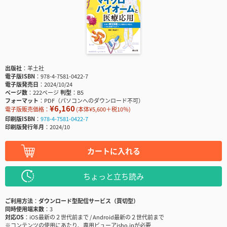
出版社
羊土社
電子版ISBN
978-4-7581-0422-7
電子版発売日
2024/10/24
ページ数
222ページ
判型
B5
フォーマット
PDF（パソコンへのダウンロード不可）
¥6,160
電子版販売価格：
(本体¥5,600＋税10％)
印刷版ISBN
978-4-7581-0422-7
印刷版発行年月
2024/10
カートに入れる
ちょっと立ち読み
ご利用方法
ダウンロード型配信サービス（買切型）
同時使用端末数
3
対応OS
iOS最新の２世代前まで / Android最新の２世代前まで
※コンテンツの使用にあたり、専用ビューアisho.jpが必要