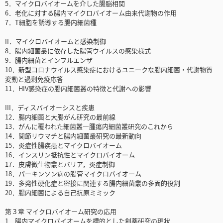
5．マイクロバイオームを介した腸脳相関
6．老化に対する腸内マイクロバイオーム由来代謝物の作用
7．T細胞を誘導する腸内細菌種
II．マイクロバイオームと感染制御
8．腸内細菌叢に依存した腸管ウイルスの感染様式
9．腸内細菌とインフルエンザ
10．新型コロナウイルス感染症におけるユニークな腸内細菌・代謝物質
変動と過剰免疫応答
11．HIV感染症の腸内細菌叢の特徴と代謝への影響
III．ディスバイオーシスと疾患
12．腸内細菌と大腸がん研究の最前線
13．がんに覆われた細菌叢―腫瘍内細菌叢研究のこれから
14．関節リウマチと腸内細菌叢研究の最新動向
15．炎症性腸疾患とマイクロバイオーム
16．インスリン抵抗性とマイクロバイオーム
17．皮膚微生物叢とバリア，炎症制御
18．パーキンソン病の腸管マイクロバイオーム
19．多発性硬化症と密接に関連する腸内細菌叢の多面的役割
20．腸内細菌による自己抗原ミミック
第３章 マイクロバイオーム研究の応用
1．腸内マイクロバイオームを標的とした創薬研究の現状