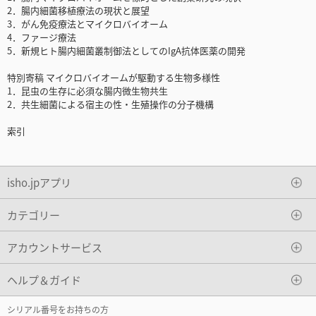
2．腸内細菌移植療法の現状と展望
3．がん免疫療法とマイクロバイオーム
4．ファージ療法
5．新規ヒト腸内細菌叢制御法としてのIgA抗体医薬の開発
特別寄稿 マイクロバイオームが駆動する生物多様性
1．昆虫の生存に必須な腸内微生物共生
2．共生細菌による宿主の性・生殖操作の分子機構
索引
isho.jpアプリ
カテゴリー
アカウントサービス
ヘルプ＆ガイド
シリアル番号をお持ちの方