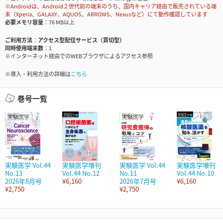
※Androidは、Android２世代前の端末のうち、国内キャリア経由で販売されている端
末（Xperia、GALAXY、AQUOS、ARROWS、Nexusなど）にて動作確認しています
必要メモリ容量
76 MB以上
ご利用方法
アクセス型配信サービス（買切型）
同時使用端末数
1
※インターネット経由でのWEBブラウザによるアクセス参照
※導入・利用方法の詳細は
こちら
巻号一覧
実験医学 Vol.44
実験医学増刊
実験医学 Vol.44
実験医学増刊
No.13
Vol.44 No.12
No.11
Vol.44 No.10
2026年8月号
¥6,160
2026年7月号
¥6,160
¥2,750
¥2,750