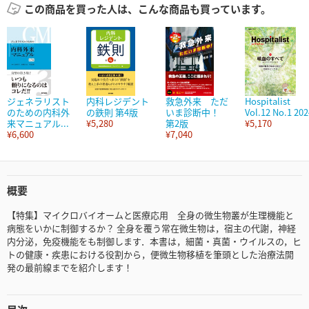
この商品を買った人は、こんな商品も買っています。
ジェネラリスト
内科レジデント
救急外来 ただ
Hospitalist
のための内科外
の鉄則 第4版
いま診断中！
Vol.12 No.1 202
来マニュアル...
¥5,280
第2版
¥5,170
¥6,600
¥7,040
概要
【特集】マイクロバイオームと医療応用 全身の微生物叢が生理機能と
病態をいかに制御するか？ 全身を覆う常在微生物は，宿主の代謝，神経
内分泌，免疫機能をも制御します．本書は，細菌・真菌・ウイルスの，ヒ
トの健康・疾患における役割から，便微生物移植を筆頭とした治療法開
発の最前線までを紹介します！