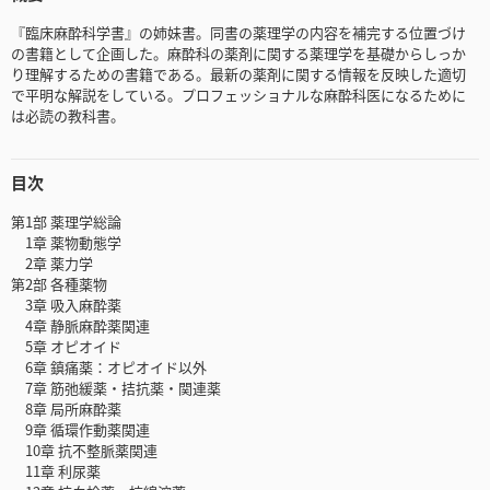
『臨床麻酔科学書』の姉妹書。同書の薬理学の内容を補完する位置づけ
の書籍として企画した。麻酔科の薬剤に関する薬理学を基礎からしっか
り理解するための書籍である。最新の薬剤に関する情報を反映した適切
で平明な解説をしている。プロフェッショナルな麻酔科医になるために
は必読の教科書。
目次
第1部 薬理学総論
1章 薬物動態学
2章 薬力学
第2部 各種薬物
3章 吸入麻酔薬
4章 静脈麻酔薬関連
5章 オピオイド
6章 鎮痛薬：オピオイド以外
7章 筋弛緩薬・拮抗薬・関連薬
8章 局所麻酔薬
9章 循環作動薬関連
10章 抗不整脈薬関連
11章 利尿薬