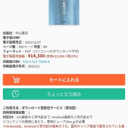
出版社
中山書店
電子版ISBN
電子版発売日
2023/12/27
ページ数
392ページ
判型
B5
フォーマット
PDF（パソコンへのダウンロード不可）
¥14,300
電子版販売価格：
(本体¥13,000＋税10％)
印刷版ISBN
978-4-521-75069-9
印刷版発行年月
2023/12
カートに入れる
ちょっと立ち読み
ご利用方法
ダウンロード型配信サービス（買切型）
同時使用端末数
2
対応OS
iOS最新の２世代前まで / Android最新の２世代前まで
※コンテンツの使用にあたり、専用ビューアisho.jpが必要
※Androidは、Android２世代前の端末のうち、国内キャリア経由で販売されている端