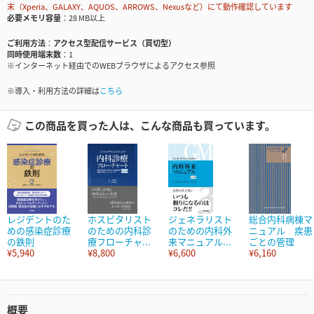
末（Xperia、GALAXY、AQUOS、ARROWS、Nexusなど）にて動作確認しています
必要メモリ容量
28 MB以上
ご利用方法
アクセス型配信サービス（買切型）
同時使用端末数
1
※インターネット経由でのWEBブラウザによるアクセス参照
※導入・利用方法の詳細は
こちら
この商品を買った人は、こんな商品も買っています。
レジデントのた
ホスピタリスト
ジェネラリスト
総合内科病棟マ
めの感染症診療
のための内科診
のための内科外
ニュアル 疾患
の鉄則
療フローチャ...
来マニュアル...
ごとの管理
¥5,940
¥8,800
¥6,600
¥6,160
概要