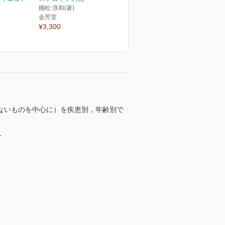
國松 淳和(著)
金芳堂
¥3,300
ないものを中心に）を疾患別，年齢別で
．