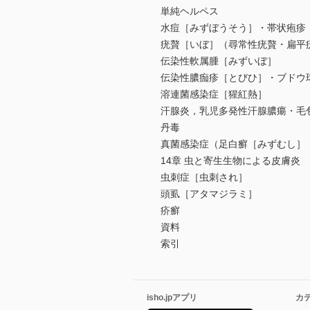
単純ヘルペス
水痘［みずぼうそう］・帯状疱疹
疣贅［いぼ］（尋常性疣贅・扁平
伝染性軟属腫［みずいぼ］
伝染性膿痂疹［とびひ］・ブドウ
溶連菌感染症［猩紅熱］
汗腺炎，乳児多発性汗腺膿瘍・毛
丹毒
真菌感染症（足白癬［みずむし］
14章 虫と寄生生物による皮膚炎
虫刺症［虫刺され］
頭虱［アタマジラミ］
疥癬
資料
索引
isho.jpアプリ
カ