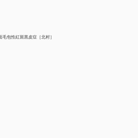
面毛包性紅斑黒皮症［北村］