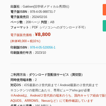
出版社
Gakken(旧学研メディカル秀潤社)
電子版ISBN
978-4-05-988731-7
電子版発売日
2024/02/16
ページ数
208ページ
判型
AB
フォーマット
PDF（パソコンへのダウンロード不可）
¥8,800
電子版販売価格：
(本体¥8,000＋税10％)
印刷版ISBN
978-4-05-520056-1
印刷版発行年月
2023/10
ご利用方法
ダウンロード型配信サービス（買切型）
同時使用端末数
2
対応OS
iOS最新の２世代前まで / Android最新の２世代前まで
※コンテンツの使用にあたり、専用ビューアisho.jpが必要
※Androidは、Android２世代前の端末のうち、国内キャリア経由で販
AQUOS、ARROWS、Nexusなど）にて動作確認しています
必要メモリ容量
166 MB以上