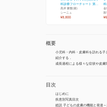
科診療フローチャート 第...
科
髙岸 勝繁(著)
金
シーニュ
医
¥8,800
¥6
概要
小児科・内科・皮膚科を訪れる子
紹介する．
成長過程による様々な症状や皮膚
目次
はじめに
疾患別写真目次
総説 子どもの皮膚の機能と発達