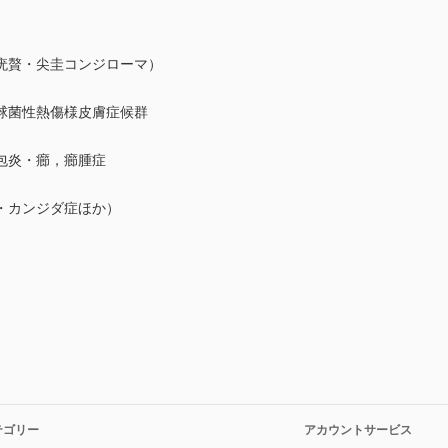
疣贅・尖圭コンジローマ）
球菌性熱傷様皮膚症候群
包炎・癤，癤腫症
・カンジダ症ほか）
テゴリー
アカウントサービス