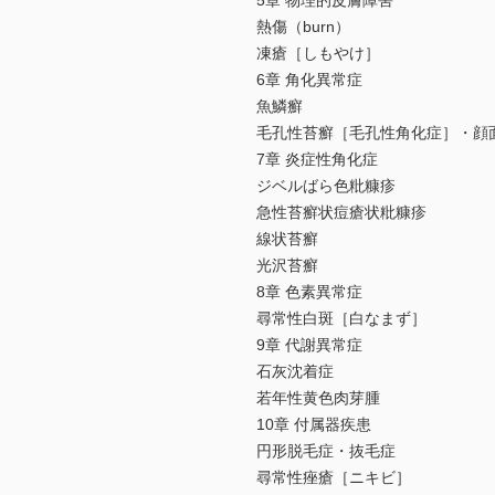
5章 物理的皮膚障害
熱傷（burn）
凍瘡［しもやけ］
6章 角化異常症
魚鱗癬
毛孔性苔癬［毛孔性角化症］・顔
7章 炎症性角化症
ジベルばら色粃糠疹
急性苔癬状痘瘡状粃糠疹
線状苔癬
光沢苔癬
8章 色素異常症
尋常性白斑［白なまず］
9章 代謝異常症
石灰沈着症
若年性黄色肉芽腫
10章 付属器疾患
円形脱毛症・抜毛症
尋常性痤瘡［ニキビ］