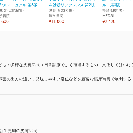
外来マニュアル 第3版
科診断リファレンス 第2版
ル 第3版
城 光代(他編集)
酒見 英太(監修)
松崎 朝樹(著)
学書院
医学書院
MEDSI
,600
¥11,000
¥2,420
どもの多様な皮膚症状（日常診療でよく遭遇するもの，見逃してはいけ
障害の出方の違い，発現しやすい部位などを豊富な臨床写真で展開する
～新生児期の皮膚症状