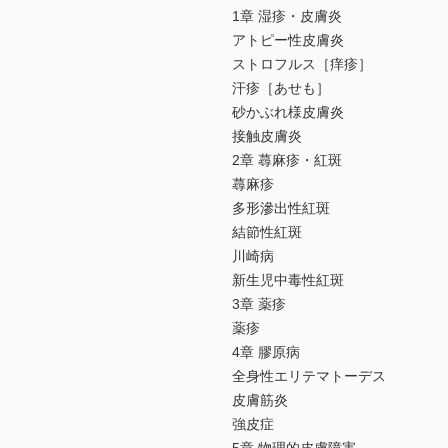
1章 湿疹・皮膚炎
アトピー性皮膚炎
ストロフルス［痒疹］
汗疹［あせも］
砂かぶれ様皮膚炎
接触皮膚炎
2章 蕁麻疹・紅斑
蕁麻疹
多形滲出性紅斑
結節性紅斑
川崎病
新生児中毒性紅斑
3章 薬疹
薬疹
4章 膠原病
全身性エリテマトーデス
皮膚筋炎
強皮症