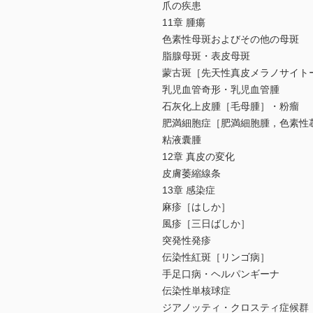
爪の疾患
11章 腫瘍
色素性母斑およびその他の母斑
脂腺母斑・表皮母斑
蒙古斑［先天性真皮メラノサイト
乳児血管奇形・乳児血管腫
石灰化上皮腫［毛母腫］・粉瘤
肥満細胞症［肥満細胞腫，色素性
粘液囊腫
12章 真皮の変化
皮膚萎縮線条
13章 感染症
麻疹［はしか］
風疹［三日ばしか］
突発性発疹
伝染性紅斑［リンゴ病］
手足口病・ヘルパンギーナ
伝染性単核球症
ジアノッティ・クロスティ症候群