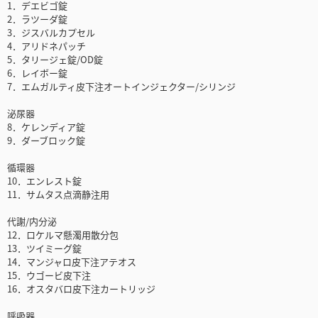
1．デエビゴ錠
2．ラツーダ錠
3．ジスバルカプセル
4．アリドネパッチ
5．タリージェ錠/OD錠
6．レイボー錠
7．エムガルティ皮下注オートインジェクター/シリンジ
泌尿器
8．ケレンディア錠
9．ダーブロック錠
循環器
10．エンレスト錠
11．サムタス点滴静注用
代謝/内分泌
12．ロケルマ懸濁用散分包
13．ツイミーグ錠
14．マンジャロ皮下注アテオス
15．ウゴービ皮下注
16．オスタバロ皮下注カートリッジ
呼吸器