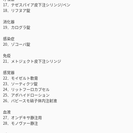
17．テゼスパイア皮下注シリンジ/ペン
18．リフヌア錠
消化器
19．カログラ錠
感染症
20．ゾコーバ錠
免疫
21．メトジェクト皮下注シリンジ
感覚器
22．モイゼルト軟膏
23．ソーティクツ錠
24．リットフーロカプセル
25．アポハイドローション
26．バビースモ硝子体内注射液
血液
27．オンデキサ静注用
28．モノヴァー静注