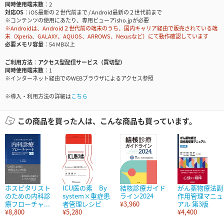
同時使用端末数
2
対応OS
iOS最新の２世代前まで / Android最新の２世代前まで
※コンテンツの使用にあたり、専用ビューアisho.jpが必要
※Androidは、Android２世代前の端末のうち、国内キャリア経由で販売されている端
末（Xperia、GALAXY、AQUOS、ARROWS、Nexusなど）にて動作確認しています
必要メモリ容量
54 MB以上
ご利用方法
アクセス型配信サービス（買切型）
同時使用端末数
1
※インターネット経由でのWEBブラウザによるアクセス参照
※導入・利用方法の詳細は
こちら
この商品を買った人は、こんな商品も買っています。
ホスピタリスト
ICU医の素 By
結核診療ガイド
がん薬物療法副
のための内科診
system×重症患
ライン2024
作用管理マニュ
療フローチャ...
者管理レシピ
¥3,960
アル 第3版
¥8,800
¥5,280
¥4,400