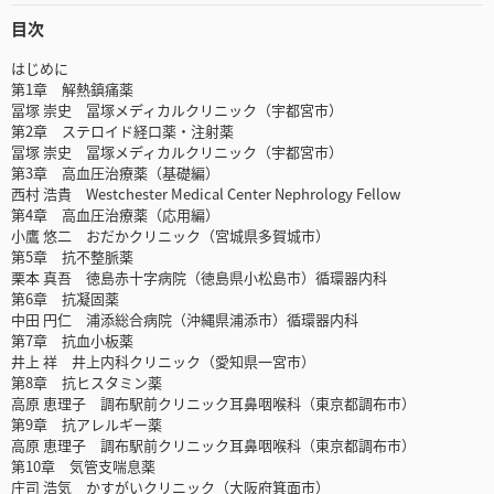
目次
はじめに
第1章 解熱鎮痛薬
冨塚 崇史 冨塚メディカルクリニック（宇都宮市）
第2章 ステロイド経口薬・注射薬
冨塚 崇史 冨塚メディカルクリニック（宇都宮市）
第3章 高血圧治療薬（基礎編）
西村 浩貴 Westchester Medical Center Nephrology Fellow
第4章 高血圧治療薬（応用編）
小鷹 悠二 おだかクリニック（宮城県多賀城市）
第5章 抗不整脈薬
栗本 真吾 徳島赤十字病院（徳島県小松島市）循環器内科
第6章 抗凝固薬
中田 円仁 浦添総合病院（沖縄県浦添市）循環器内科
第7章 抗血小板薬
井上 祥 井上内科クリニック（愛知県一宮市）
第8章 抗ヒスタミン薬
高原 恵理子 調布駅前クリニック耳鼻咽喉科（東京都調布市）
第9章 抗アレルギー薬
高原 恵理子 調布駅前クリニック耳鼻咽喉科（東京都調布市）
第10章 気管支喘息薬
庄司 浩気 かすがいクリニック（大阪府箕面市）