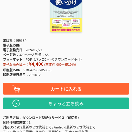
出版社
日経BP
電子版ISBN
電子版発売日
2024/12/23
ページ数
320ページ
判型
A5
フォーマット
PDF（パソコンへのダウンロード不可）
¥4,400
電子版販売価格：
(本体¥4,000＋税10％)
印刷版ISBN
978-4-296-20580-6
印刷版発行年月
2024/12
カートに入れる
ちょっと立ち読み
ご利用方法
ダウンロード型配信サービス（買切型）
同時使用端末数
3
対応OS
iOS最新の２世代前まで / Android最新の２世代前まで
※コンテンツの使用にあたり、専用ビューアisho.jpが必要