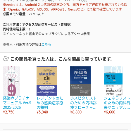
※Androidは、Android２世代前の端末のうち、国内キャリア経由で販売されている端
末（Xperia、GALAXY、AQUOS、ARROWS、Nexusなど）にて動作確認しています
必要メモリ容量
22 MB以上
ご利用方法
アクセス型配信サービス（買切型）
同時使用端末数
1
※インターネット経由でのWEBブラウザによるアクセス参照
※導入・利用方法の詳細は
こちら
この商品を買った人は、こんな商品も買っています。
感染症プラチナ
レジデントのた
ホスピタリスト
ジェネラリスト
マニュアル Ver.9
めの感染症診療
のための内科診
のための内科外
2025-2026
の鉄則
療フローチャ...
来マニュアル...
¥2,750
¥5,940
¥8,800
¥6,600