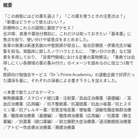
概要
「この病態にはどの薬を選ぶ？」「この薬を使うときの注意点は？」
「新薬はどうやって使えばいい？」
診療時のこれらの疑問に最短アクセス！
全20章、疾患や薬効分類別に、これだけは知っておきたい「基本薬」に
焦点を絞り、使い分けや留意点をまとめました。
各章の執筆は新進気鋭の中堅医師が担当し、総合診療医・伊東完氏が編
集を担当。実臨床に即したノウハウとともに、「使い分けの表」など図
表を多用しており、「非専門領域における定番の薬物療法」「事典では会
得しにくい各領域の薬の重み付け」のイメージを固めるのに役立つ1冊で
す。
医師向け勉強会サービス「Dr.’s Prime Academia」の連動企画で好評だっ
た講演を基に、それぞれの演者による書き下ろしを加えました。
＜本書で取り上げるテーマ＞
解熱鎮痛薬／ステロイド経口薬・注射薬／高血圧治療薬（基礎編）／高
血圧治療薬（応用編）／抗不整脈薬／抗凝固薬／抗血小板薬／抗ヒスタ
ミン薬／抗アレルギー薬／気管支喘息薬／便秘薬／過敏性腸症候群治療
薬／糖尿病治療薬（基礎編）／糖尿病治療薬（応用編）／抗菌薬（静注
薬編）／抗菌薬（経口薬編）／前立腺肥大症治療薬／過活動膀胱治療薬
／アトピー性皮膚炎治療薬／褥瘡治療薬