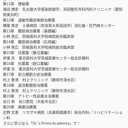
第11章 便秘薬
濱田 博史 名古屋大学感染統御学、浜田整形外科内科クリニック（愛知
県美浜町）
第12章 過敏性腸症候群治療薬
横尾 貴史 土庫病院（奈良県大和高田市）消化器・肛門病センター
第13章 糖尿病治療薬（基礎編）
小林 尭広 防衛医科大学校病院総合臨床部
第14章 糖尿病治療薬（応用編）
小林 尭広 防衛医科大学校病院総合臨床部
第15章 抗菌薬（静注薬編）
伊東 完 東京医科大学茨城医療センター総合診療科
第16章 抗菌薬（経口薬編）
伊東 完 東京医科大学茨城医療センター総合診療科
第17章 前立腺肥大症治療薬
村上 泰清 村上クリニック（静岡市清水区）
第18章 過活動膀胱治療薬
村上 泰清 村上クリニック（静岡市清水区）
第19章 アトピー性皮膚炎治療薬
谷口 恭 谷口医院（大阪市北区）
第20章 褥瘡治療薬
庄野 文恵 ツカザキ病院（兵庫県姫路市）総合内科／リハビリテーショ
ン科
さらに学ぶなら「Dr.’s Prime Academia」で！