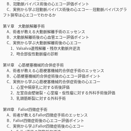
B．冠動脈バイパス術後の心エコー評価ポイント
C．実例から学ぶ冠動脈バイパス術後の心エコー―冠動脈バイパスグラ
フト狭窄は心エコーでわかるか
第Ⅴ章 大動脈解離手術
A．術者が教える大動脈解離手術のエッセンス
B．大動脈解離術後の心血管エコー評価ポイント
C．実例から学ぶ大動脈解離術後の心エコー
1．Valsalva遺残解離・残存大動脈弁逆流
2．吻合部仮性動脈瘤の診断
第Ⅵ章 心筋梗塞機械的合併症手術
A．術者が教える心筋梗塞機械的合併症手術のエッセンス
B．心筋梗塞機械的合併症術後の心エコー評価ポイント
C．実例から学ぶ心筋梗塞機械的合併症術後の心エコー
1．心室中隔穿孔に対する術後評価
2．左室自由壁破裂・心室瘤・仮性瘤に対する外科手術後評価
3．乳頭筋断裂に対する外科手術
第Ⅶ章 Fallot四徴症手術
A．術者が教えるFallot四徴症手術のエッセンス
B．Fallot四徴症術後の心エコー評価ポイント
C．実例から学ぶFallot四徴症術後の心エコー