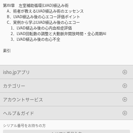
第XV章 左室補助循環(LVAD)植込み術
A．術者が教えるLVAD植込み術のエッセンス
B．LVAD植込み後の心エコー評価ポイント
C．実例から学ぶLVAD植込み後の心エコー
1．LVAD植込み後の心内血栓症評価
2．LVAD回転数の調整と大動脈弁開放時間・全心周期AI
3．LVAD植込み後の右心不全
索引
isho.jpアプリ
カテゴリー
アカウントサービス
ヘルプ＆ガイド
シリアル番号をお持ちの方