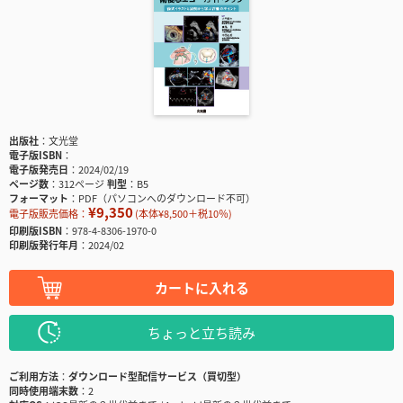
出版社
文光堂
電子版ISBN
電子版発売日
2024/02/19
ページ数
312ページ
判型
B5
フォーマット
PDF（パソコンへのダウンロード不可）
¥9,350
電子版販売価格：
(本体¥8,500＋税10％)
印刷版ISBN
978-4-8306-1970-0
印刷版発行年月
2024/02
カートに入れる
ちょっと立ち読み
ご利用方法
ダウンロード型配信サービス（買切型）
同時使用端末数
2