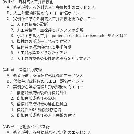
第Ⅱ章 外科的人工弁置換術
A．術者が教える外科的人工弁置換術のエッセンス
B．人工弁置換術後の心エコー評価ポイント
C．実例から学ぶ外科的人工弁置換術後の心エコー
1．人工弁狭窄の診断
2．人工弁狭窄―血栓弁とパンヌスの診断
3．小さすぎる人工弁―patient-prosthesis mismatch (PPM)とは？
4．機械弁の逆流―これって異常？
5．生体弁の構造的劣化と手術時期
6．人工弁感染をどう診断するか
7．人工弁置換術後仮性瘤の診断をどうするか
第Ⅲ章 僧帽弁形成術
A．術者が教える僧帽弁形成術のエッセンス
B．僧帽弁形成術後の心エコー評価ポイント
C．実例から学ぶ僧帽弁形成術後の心エコー
1．僧帽弁形成術後の弁機能評価
2．僧帽弁形成術後のSAM
3．僧帽弁形成術後の溶血性貧血
4．機能性MRと術後残存逆流
5．僧帽弁形成術後の人工弁輪の異常
第Ⅳ章 冠動脈バイパス術
A．術者が教える冠動脈バイパス術のエッセンス