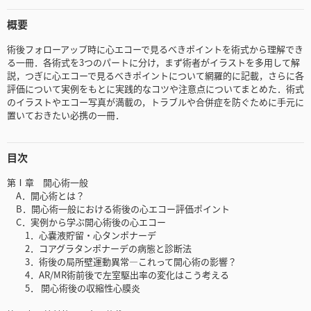
概要
術後フォローアップ時に心エコーで見るべきポイントを術式から理解でき
る一冊．各術式を3つのパートに分け，まず術者がイラストを多用して解
説，つぎに心エコーで見るべきポイントについて網羅的に記載，さらに各
評価について実例をもとに実践的なコツや注意点についてまとめた．術式
のイラストやエコー写真が満載の，トラブルや合併症を防ぐために手元に
置いておきたい必携の一冊．
目次
第Ⅰ章 開心術一般
A．開心術とは？
B．開心術一般における術後の心エコー評価ポイント
C．実例から学ぶ開心術後の心エコー
1．心嚢液貯留・心タンポナーデ
2．コアグラタンポナーデの病態と診断法
3．術後の局所壁運動異常―これって開心術の影響？
4．AR/MR術前後で左室駆出率の変化はこう考える
5． 開心術後の収縮性心膜炎