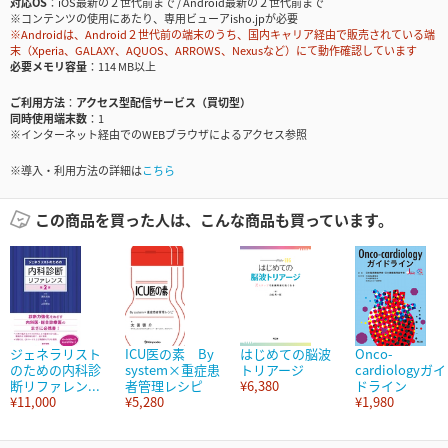
対応OS
iOS最新の２世代前まで / Android最新の２世代前まで
※コンテンツの使用にあたり、専用ビューアisho.jpが必要
※Androidは、Android２世代前の端末のうち、国内キャリア経由で販売されている端
末（Xperia、GALAXY、AQUOS、ARROWS、Nexusなど）にて動作確認しています
必要メモリ容量
114 MB以上
ご利用方法
アクセス型配信サービス（買切型）
同時使用端末数
1
※インターネット経由でのWEBブラウザによるアクセス参照
※導入・利用方法の詳細は
こちら
この商品を買った人は、こんな商品も買っています。
ジェネラリスト
ICU医の素 By
はじめての脳波
Onco-
のための内科診
system×重症患
トリアージ
cardiologyガイ
断リファレン...
者管理レシピ
¥6,380
ドライン
¥11,000
¥5,280
¥1,980