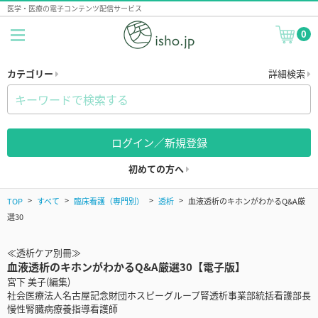
医学・医療の電子コンテンツ配信サービス
0
カテゴリー
詳細検索
ログイン／新規登録
初めての方へ
TOP
すべて
臨床看護（専門別）
透析
血液透析のキホンがわかるQ&A厳
選30
≪透析ケア別冊≫
血液透析のキホンがわかるQ&A厳選30【電子版】
宮下 美子(編集)
社会医療法人名古屋記念財団ホスピーグループ腎透析事業部統括看護部長
慢性腎臓病療養指導看護師