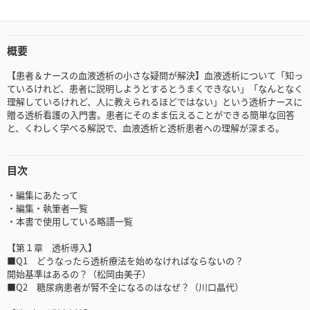
概要
【患者＆ナースの血液透析の小さな疑問が解決】血液透析について「知っ
ているけれど、患者に説明しようとするとうまくできない」「なんとなく
理解しているけれど、人に教えられるほどではない」という透析ナースに
贈る透析看護の入門書。患者にそのまま伝えることができる簡単な回答
と、くわしく学べる解説で、血液透析と透析患者への理解が深まる。
目次
・編集にあたって
・編集・執筆者一覧
・本書で使用している略語一覧
【第１章 透析導入】
■Q1 どうなったら透析療法を始めなければならないの？
開始基準はあるの？（松岡由美子）
■Q2 糖尿病患者が腎不全になるのはなぜ？（川口晶代）