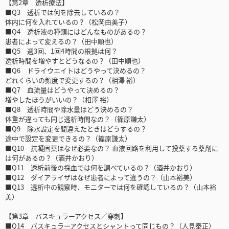
【第2章 透析療法】
■Q3 透析では何を除去しているの？
体内に何を入れているの？（松岡由美子）
■Q4 透析液の種類にはどんなものがあるの？
患者によって変えるの？（田中順也）
■Q5 週3回、1回4時間の根拠は何？
透析時間を増やすとどうなるの？（田中順也）
■Q6 ドライウエイトはどうやって決めるの？
どれくらいの頻度で変更するの？（相澤 裕）
■Q7 血流量はどうやって決めるの？
増やしたほうがいいの？（相澤 裕）
■Q8 透析時間や除水量はどう決めるの？
体重が違っても同じ透析時間なの？（篠原謙太）
■Q9 除水設定を間違えたときはどうするの？
途中で設定を変更できるの？（篠原謙太）
■Q10 抗凝固薬はなぜ必要なの？ 血液回路を利用して投薬する薬剤に
は何があるの？（酒井かおり）
■Q11 透析前後の採血では何を調べているの？（酒井かおり）
■Q12 ダイアライザはなぜ患者によって違うの？（山本裕美）
■Q13 透析中の観察時、モニターでは何を確認しているの？（山本裕
美）
【第3章 バスキュラーアクセス／穿刺】
■Q14 バスキュラーアクセスとシャントって同じもの？（人見泰正）