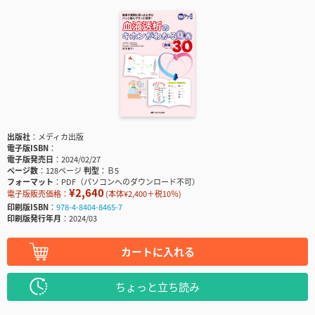
出版社
メディカ出版
電子版ISBN
電子版発売日
2024/02/27
ページ数
128ページ
判型
Ｂ5
フォーマット
PDF（パソコンへのダウンロード不可）
¥2,640
電子版販売価格：
(本体¥2,400＋税10％)
印刷版ISBN
978-4-8404-8465-7
印刷版発行年月
2024/03
カートに入れる
ちょっと立ち読み