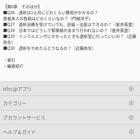
【第6章 そのほか】
■Q26 透析は1ヵ月にどれくらい費用がかかるの？
患者本人の負担はどのくらいなの？（門嶋洋子）
■Q27 透析治療を受けていても、妊娠・出産はできるの？（星井英里）
■Q28 日本ではどうして腎移植があまり行われないの？（星井英里）
■Q29 インフルエンザにかかったときも透析室に行っていいの？（近藤
弥生）
■Q30 透析をやめたらどうなるの？（近藤弥生）
・索引
・編者紹介
isho.jpアプリ
カテゴリー
アカウントサービス
ヘルプ＆ガイド