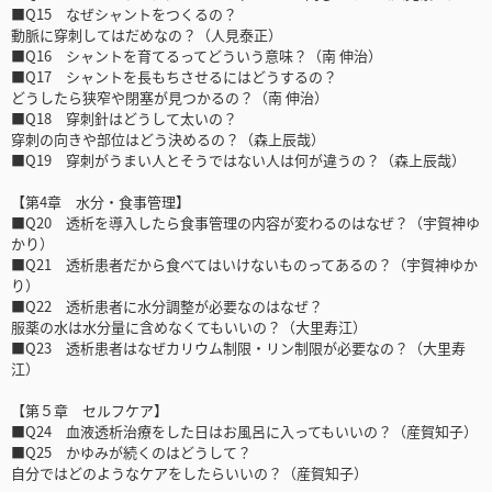
■Q15 なぜシャントをつくるの？
動脈に穿刺してはだめなの？（人見泰正）
■Q16 シャントを育てるってどういう意味？（南 伸治）
■Q17 シャントを長もちさせるにはどうするの？
どうしたら狭窄や閉塞が見つかるの？（南 伸治）
■Q18 穿刺針はどうして太いの？
穿刺の向きや部位はどう決めるの？（森上辰哉）
■Q19 穿刺がうまい人とそうではない人は何が違うの？（森上辰哉）
【第4章 水分・食事管理】
■Q20 透析を導入したら食事管理の内容が変わるのはなぜ？（宇賀神ゆ
かり）
■Q21 透析患者だから食べてはいけないものってあるの？（宇賀神ゆか
り）
■Q22 透析患者に水分調整が必要なのはなぜ？
服薬の水は水分量に含めなくてもいいの？（大里寿江）
■Q23 透析患者はなぜカリウム制限・リン制限が必要なの？（大里寿
江）
【第５章 セルフケア】
■Q24 血液透析治療をした日はお風呂に入ってもいいの？（産賀知子）
■Q25 かゆみが続くのはどうして？
自分ではどのようなケアをしたらいいの？（産賀知子）