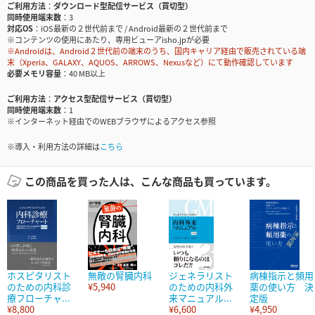
ご利用方法
ダウンロード型配信サービス（買切型）
同時使用端末数
3
対応OS
iOS最新の２世代前まで / Android最新の２世代前まで
※コンテンツの使用にあたり、専用ビューアisho.jpが必要
※Androidは、Android２世代前の端末のうち、国内キャリア経由で販売されている端
末（Xperia、GALAXY、AQUOS、ARROWS、Nexusなど）にて動作確認しています
必要メモリ容量
40 MB以上
ご利用方法
アクセス型配信サービス（買切型）
同時使用端末数
1
※インターネット経由でのWEBブラウザによるアクセス参照
※導入・利用方法の詳細は
こちら
この商品を買った人は、こんな商品も買っています。
ホスピタリスト
無敵の腎臓内科
ジェネラリスト
病棟指示と頻用
のための内科診
¥5,940
のための内科外
薬の使い方 決
療フローチャ...
来マニュアル...
定版
¥8,800
¥6,600
¥4,950