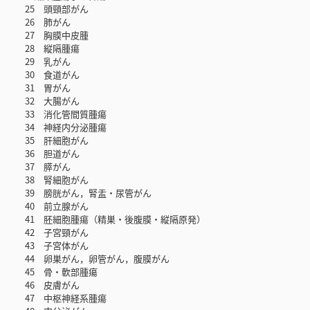
25 頭頸部がん
26 肺がん
27 胸膜中皮腫
28 縦隔腫瘍
29 乳がん
30 食道がん
31 胃がん
32 大腸がん
33 消化管間質腫瘍
34 神経内分泌腫瘍
35 肝細胞がん
36 胆道がん
37 膵がん
38 腎細胞がん
39 膀胱がん，腎盂・尿管がん
40 前立腺がん
41 胚細胞腫瘍（精巣・後腹膜・縦隔原発）
42 子宮頸がん
43 子宮体がん
44 卵巣がん，卵管がん，腹膜がん
45 骨・軟部腫瘍
46 皮膚がん
47 中枢神経系腫瘍