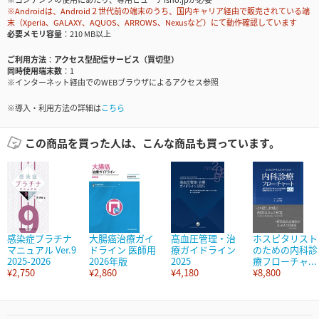
※Androidは、Android２世代前の端末のうち、国内キャリア経由で販売されている端
末（Xperia、GALAXY、AQUOS、ARROWS、Nexusなど）にて動作確認しています
必要メモリ容量
210 MB以上
ご利用方法
アクセス型配信サービス（買切型）
同時使用端末数
1
※インターネット経由でのWEBブラウザによるアクセス参照
※導入・利用方法の詳細は
こちら
この商品を買った人は、こんな商品も買っています。
感染症プラチナ
大腸癌治療ガイ
高血圧管理・治
ホスピタリスト
マニュアル Ver.9
ドライン 医師用
療ガイドライン
のための内科診
2025-2026
2026年版
2025
療フローチャ...
¥2,750
¥2,860
¥4,180
¥8,800