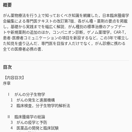
概要
がん薬物療法を行う上で知っておくべき知識を網羅した，日本臨床腫瘍学
会編集による専門医テキストの改訂第7版．各がん種・薬剤の要点を掲載
し，基礎から実践までを幅広く解説．がん種別の標準治療のアップデー
トや新規薬剤の追加のほか，コンパニオン診断，ゲノム薬理学，CAR-T，
患者-医療者コミュニケーションの項目を新設するなど，この3年で確立し
た知見を盛り込んだ．専門医を目指す人だけでなく，がん診療に携わる
全ての医療者必携の書．
目次
【内容目次】
序章
Ⅰ がんの分子生物学
1 がんの発生と進展機構
2 臨床検査，分子生物学的解析法
Ⅱ 臨床腫瘍学の総論
3 がんの疫学と予防
4 医薬品の開発と臨床試験