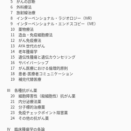
5 がんの診断
6 外科療法
7 放射線治療
8 インターベンショナル・ラジオロジー（IVR）
9 インターベンショナル・エンドスコピー（IVE）
10 薬物療法
11 造血・免疫細胞療法
12 がん免疫療法
13 AYA 世代のがん
14 老年腫瘍学
15 遺伝性腫瘍と遺伝カウンセリング
16 サバイバーシップ
17 がん医療における倫理的原則
18 患者-医療者コミュニケーション
19 補完代替医療
Ⅲ 各種抗がん薬
20 細胞障害性（殺細胞性）抗がん薬
21 内分泌療法薬
22 分子標的治療薬
23 免疫チェックポイント阻害薬
24 その他の抗がん薬
Ⅳ 臨床腫瘍学の各論