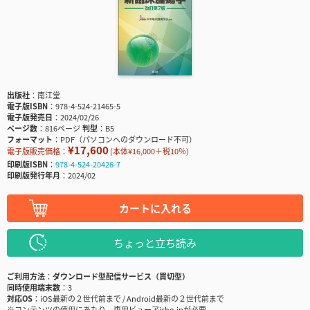
出版社
南江堂
電子版ISBN
978-4-524-21465-5
電子版発売日
2024/02/26
ページ数
816ページ
判型
B5
フォーマット
PDF（パソコンへのダウンロード不可）
¥17,600
電子版販売価格：
(本体¥16,000＋税10％)
印刷版ISBN
978-4-524-20426-7
印刷版発行年月
2024/02
カートに入れる
ちょっと立ち読み
ご利用方法
ダウンロード型配信サービス（買切型）
同時使用端末数
3
対応OS
iOS最新の２世代前まで / Android最新の２世代前まで
※コンテンツの使用にあたり、専用ビューアisho.jpが必要