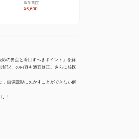
医学書院
¥6,600
読影の要点と着目すべきポイント」を解
加解説」の内容も適宜修正。さらに核医
た，画像読影に欠かすことができない解
なし！