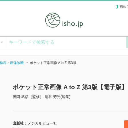
初め
ー
線科・画像診断
ポケット正常画像 A to Z 第3版
ポケット正常画像 A to Z 第3版【電子版】
後閑 武彦（監修） 扇谷 芳光(編集)
出版社
メジカルビュー社