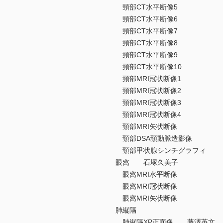
頸部CT水平断像5
頸部CT水平断像6
頸部CT水平断像7
頸部CT水平断像8
頸部CT水平断像9
頸部CT水平断像10
頸部MRI冠状断像1
頸部MRI冠状断像2
頸部MRI冠状断像3
頸部MRI冠状断像4
頸部MRI矢状断像
頸部DSA頸動脈造影像
頸部甲状腺シンチグラフィ
眼窩 石塚久美子
眼窩MRI水平断像
眼窩MRI冠状断像
眼窩MRI矢状断像
肺縦隔
肺縦隔XP正面像 藤澤英文