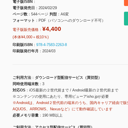
電子版ISBN
電子版発売日
2024/02/29
ページ数
544ページ
判型
A6変
フォーマット
PDF（パソコンへのダウンロード不可）
¥4,400
電子版販売価格：
(本体¥4,000＋税10％)
印刷版ISBN
978-4-7583-2263-8
印刷版発行年月
2024/03
ご利用方法
ダウンロード型配信サービス（買切型）
同時使用端末数
3
対応OS
iOS最新の２世代前まで / Android最新の２世代前まで
※コンテンツの使用にあたり、専用ビューアisho.jpが必要
※Androidは、Android２世代前の端末のうち、国内キャリア経由で販
AQUOS、ARROWS、Nexusなど）にて動作確認しています
必要メモリ容量
190 MB以上
ご利用方法
アクセス型配信サービス（買切型）