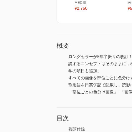
MEDSI
医
¥2,750
¥5
概要
ロングセラーが5年半振りの改訂
説するコンセプトはそのままに，
学の項目も追加。
すべての画像を部位ごとに色分け
剖用語を日英併記で記載し，読影
「部位ごとの色分け画像」+「画
目次
巻頭付録