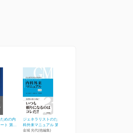
のための内
ジェネラリストのための内
ト 第...
科外来マニュアル 第3版
金城 光代(他編集)